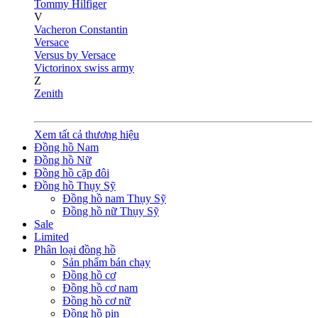
Tommy Hilfiger
V
Vacheron Constantin
Versace
Versus by Versace
Victorinox swiss army
Z
Zenith
Xem tất cả thương hiệu
Đồng hồ Nam
Đồng hồ Nữ
Đồng hồ cặp đôi
Đồng hồ Thụy Sỹ
Đồng hồ nam Thụy Sỹ
Đồng hồ nữ Thụy Sỹ
Sale
Limited
Phân loại đồng hồ
Sản phẩm bán chạy
Đồng hồ cơ
Đồng hồ cơ nam
Đồng hồ cơ nữ
Đồng hồ pin