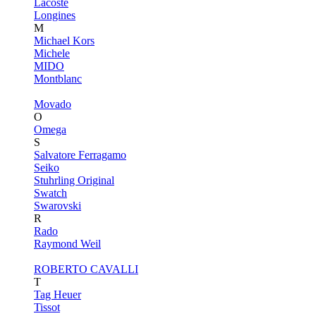
Lacoste
Longines
M
Michael Kors
Michele
MIDO
Montblanc
Movado
O
Omega
S
Salvatore Ferragamo
Seiko
Stuhrling Original
Swatch
Swarovski
R
Rado
Raymond Weil
ROBERTO CAVALLI
T
Tag Heuer
Tissot