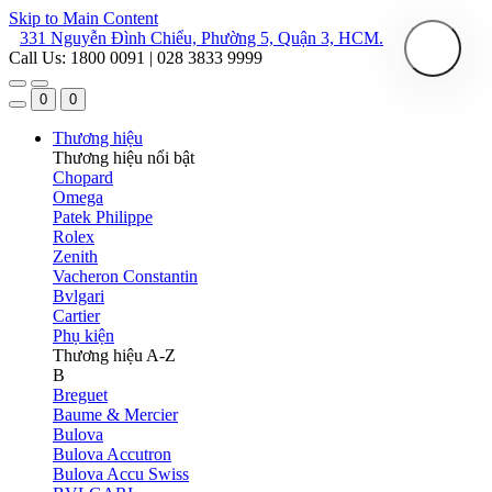
Skip to Main Content
331 Nguyễn Đình Chiểu, Phường 5, Quận 3, HCM.
Call Us: 1800 0091 | 028 3833 9999
0
0
Thương hiệu
Thương hiệu nổi bật
Chopard
Omega
Patek Philippe
Rolex
Zenith
Vacheron Constantin
Bvlgari
Cartier
Phụ kiện
Thương hiệu A-Z
B
Breguet
Baume & Mercier
Bulova
Bulova Accutron
Bulova Accu Swiss