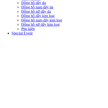
Đồng hồ dây da
Đồng hồ nam dây da
Đồng hồ nữ dây da
Đồng hồ dây kim loại
Đồng hồ nam dây kim loại
Đồng hồ nữ dây kim loại
Phụ kiện
Special Event