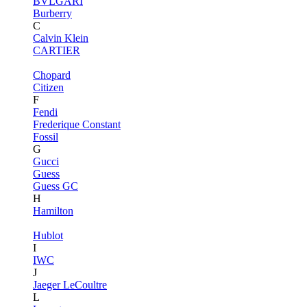
BVLGARI
Burberry
C
Calvin Klein
CARTIER
Chopard
Citizen
F
Fendi
Frederique Constant
Fossil
G
Gucci
Guess
Guess GC
H
Hamilton
Hublot
I
IWC
J
Jaeger LeCoultre
L