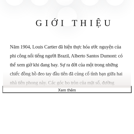
GIỚI THIỆU
Năm 1904, Louis Cartier đã hiện thực hóa ước nguyện của
phi công nổi tiếng người Brazil, Alberto Santos Dumont: có
thể xem giờ khi đang bay. Sự ra đời của một trong những
chiếc đồng hồ đeo tay đầu tiên đã củng cố tình bạn giữa hai
nhà tiên phong này. Các góc bo tròn của mặt số, đường
Xem thêm
cong liền mạch của càng đồng hồ và các vít lộ ra ngoài đã
tạo nên một chiếc đồng hồ mang tính biểu tượng, truyền
cảm hứng cho vô số phiên bản tái hiện. Đồng hồ Santos-
Dumont, mẫu lớn, bộ máy cơ khí sản xuất thủ công, lên dây
cót bằng tay, cỡ nòng 430 MC. Vỏ bằng bạch kim