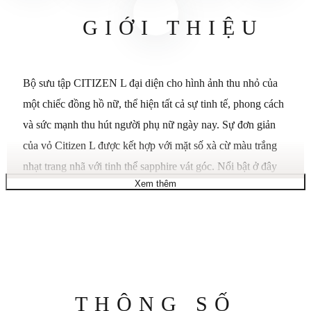
GIỚI THIỆU
Bộ sưu tập CITIZEN L đại diện cho hình ảnh thu nhỏ của
một chiếc đồng hồ nữ, thể hiện tất cả sự tinh tế, phong cách
và sức mạnh thu hút người phụ nữ ngày nay. Sự đơn giản
của vỏ Citizen L được kết hợp với mặt số xà cừ màu trắng
nhạt trang nhã với tinh thể sapphire vát góc. Nổi bật ở đây
Xem thêm
bằng thép không gỉ hai tông màu. Sử dụng công nghệ Eco-
Drive của chúng tôi – được cung cấp năng lượng bằng ánh
sáng, bất kỳ ánh sáng nào. Không bao giờ cần pin. Số cỡ
nòng B035.
Dây đeo Thép không gỉ, vòng đeo tay, khóa triển khai có
Thông
THÔNG SỐ
nút ấn