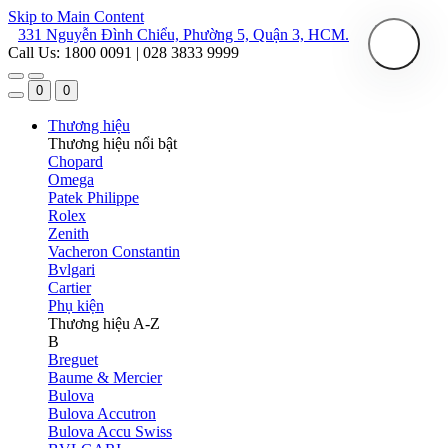
Skip to Main Content
331 Nguyễn Đình Chiểu, Phường 5, Quận 3, HCM.
Call Us: 1800 0091 | 028 3833 9999
0
0
Thương hiệu
Thương hiệu nổi bật
Chopard
Omega
Patek Philippe
Rolex
Zenith
Vacheron Constantin
Bvlgari
Cartier
Phụ kiện
Thương hiệu A-Z
B
Breguet
Baume & Mercier
Bulova
Bulova Accutron
Bulova Accu Swiss