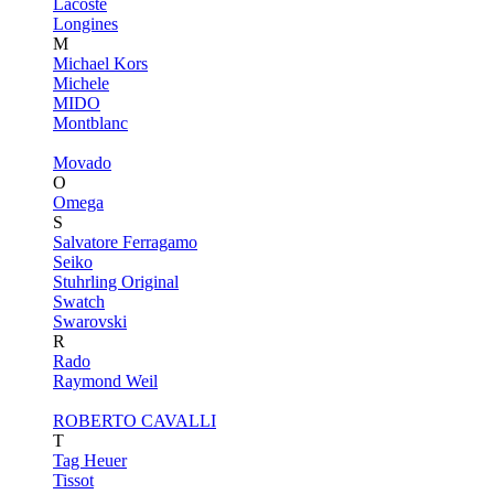
Lacoste
Longines
M
Michael Kors
Michele
MIDO
Montblanc
Movado
O
Omega
S
Salvatore Ferragamo
Seiko
Stuhrling Original
Swatch
Swarovski
R
Rado
Raymond Weil
ROBERTO CAVALLI
T
Tag Heuer
Tissot