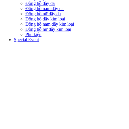
Đồng hồ dây da
Đồng hồ nam dây da
Đồng hồ nữ dây da
Đồng hồ dây kim loại
Đồng hồ nam dây kim loại
Đồng hồ nữ dây kim loại
Phụ kiện
Special Event