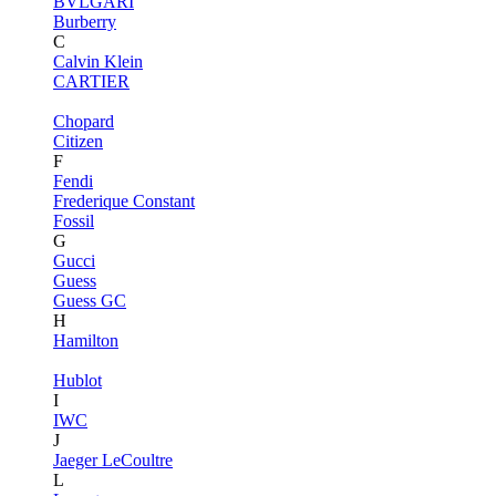
BVLGARI
Burberry
C
Calvin Klein
CARTIER
Chopard
Citizen
F
Fendi
Frederique Constant
Fossil
G
Gucci
Guess
Guess GC
H
Hamilton
Hublot
I
IWC
J
Jaeger LeCoultre
L