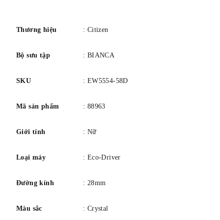
số
Quay số màu trắng
Kích thước vỏ (mm) 22 x 28
Thương hiệu
: Citizen
Chất liệu vỏ Màu vàng, thép không gỉ
Chống nước Wr50/5bar/166ft [bơi trong nước tĩnh]
Bộ sưu tập
: BIANCA
Tinh thể sapphire vát pha lê
SKU
: EW5554-58D
Chức năng B035, 3 tay
Mã sản phẩm
: 88963
Giới tính
: Nữ
Loại máy
: Eco-Driver
Đường kính
: 28mm
Màu sắc
: Crystal