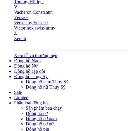
Tommy Hilfiger
V
Vacheron Constantin
Versace
Versus by Versace
Victorinox swiss army
Z
Zenith
Xem tất cả thương hiệu
Đồng hồ Nam
Đồng hồ Nữ
Đồng hồ cặp đôi
Đồng hồ Thụy Sỹ
Đồng hồ nam Thụy Sỹ
Đồng hồ nữ Thụy Sỹ
Sale
Limited
Phân loại đồng hồ
Sản phẩm bán chạy
Đồng hồ cơ
Đồng hồ cơ nam
Đồng hồ cơ nữ
Đồng hồ pin