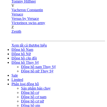
Tommy Hilfiger
V
Vacheron Constantin
Versace
Versus by Versace
Victorinox swiss army
Z
Zenith
Xem tất cả thương hiệu
Đồng hồ Nam
Đồng hồ Nữ
Đồng hồ cặp đôi
Đồng hồ Thụy Sỹ
Đồng hồ nam Thụy Sỹ
Đồng hồ nữ Thụy Sỹ
Sale
Limited
Phân loại đồng hồ
Sản phẩm bán chạy
Đồng hồ cơ
Đồng hồ cơ nam
Đồng hồ cơ nữ
Đồng hồ pin