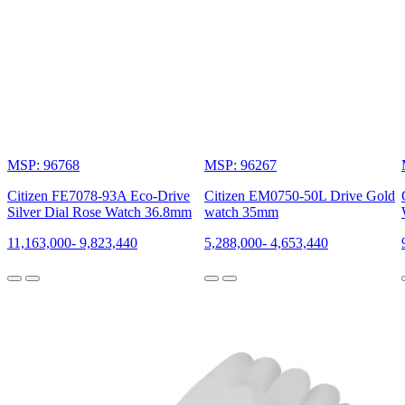
MSP: 96768
MSP: 96267
Citizen FE7078-93A Eco-Drive
Citizen EM0750-50L Drive Gold
Silver Dial Rose Watch 36.8mm
watch 35mm
11,163,000
-
9,823,440
5,288,000
-
4,653,440