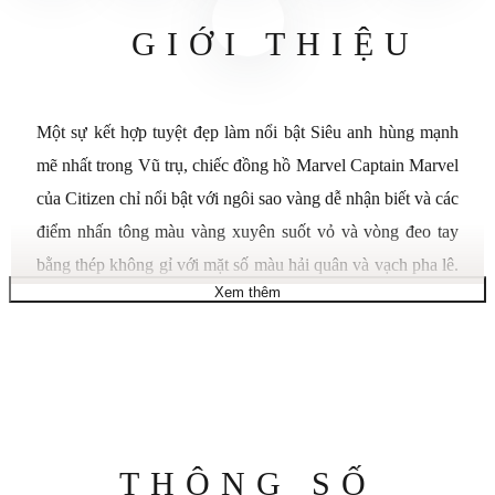
GIỚI THIỆU
Một sự kết hợp tuyệt đẹp làm nổi bật Siêu anh hùng mạnh
mẽ nhất trong Vũ trụ, chiếc đồng hồ Marvel Captain Marvel
của Citizen chỉ nổi bật với ngôi sao vàng dễ nhận biết và các
điểm nhấn tông màu vàng xuyên suốt vỏ và vòng đeo tay
bằng thép không gỉ với mặt số màu hải quân và vạch pha lê.
Xem thêm
Sử dụng công nghệ Eco-Drive của chúng tôi – được cung
cấp năng lượng bằng ánh sáng, bất kỳ ánh sáng nào. Không
bao giờ cần pin. ©2019 MARVEL
Dây đeo: Thép không gỉ, Vòng đeo tay, Khóa gập có nút ấn
Mặt số: Điểm nhấn màu xanh lam, điểm nhấn tông màu
vàng, điểm nhấn pha lê Swarovski
Thông
THÔNG SỐ