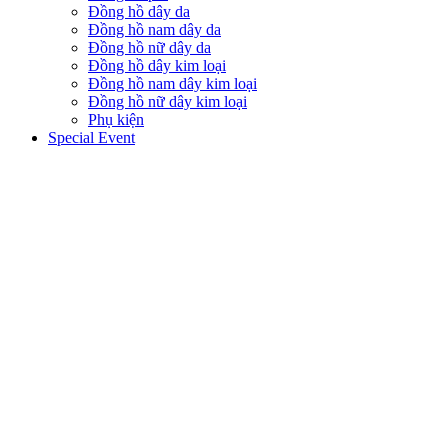
Đồng hồ dây da
Đồng hồ nam dây da
Đồng hồ nữ dây da
Đồng hồ dây kim loại
Đồng hồ nam dây kim loại
Đồng hồ nữ dây kim loại
Phụ kiện
Special Event