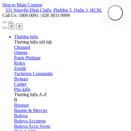
Skip to Main Content
331 Nguyễn Đình Chiểu, Phường 5, Quận 3, HCM.
Call Us: 1800 0091 | 028 3833 9999
0
0
Thương hiệu
Thương hiệu nổi bật
Chopard
Omega
Patek Philippe
Rolex
Zenith
Vacheron Constantin
Bvlgari
Cartier
Phụ kiện
Thương hiệu A-Z
B
Breguet
Baume & Mercier
Bulova
Bulova Accutron
Bulova Accu Swiss