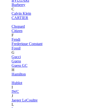
BVLGARI
Burberry
C
Calvin Klein
CARTIER
Chopard
Citizen
F
Fendi
Frederique Constant
Fossil
G
Gucci
Guess
Guess GC
H
Hamilton
Hublot
I
IWC
J
Jaeger LeCoultre
L