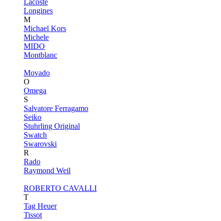
Lacoste
Longines
M
Michael Kors
Michele
MIDO
Montblanc
Movado
O
Omega
S
Salvatore Ferragamo
Seiko
Stuhrling Original
Swatch
Swarovski
R
Rado
Raymond Weil
ROBERTO CAVALLI
T
Tag Heuer
Tissot