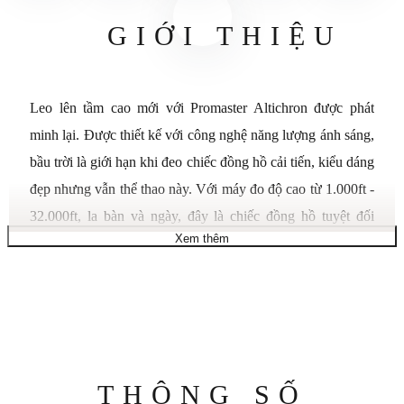
GIỚI THIỆU
Leo lên tầm cao mới với Promaster Altichron được phát
minh lại. Được thiết kế với công nghệ năng lượng ánh sáng,
bầu trời là giới hạn khi đeo chiếc đồng hồ cải tiến, kiểu dáng
đẹp nhưng vẫn thể thao này. Với máy đo độ cao từ 1.000ft -
32.000ft, la bàn và ngày, đây là chiếc đồng hồ tuyệt đối
Xem thêm
dành cho bất kỳ nhà thám hiểm bán chuyên nghiệp nào. Nổi
bật với vỏ thép không gỉ mạ ion màu xám kim loại súng,
dây đeo polyurethane kiểu dáng đẹp màu xám thoải mái và
mặt số màu đen miễn phí với các điểm nhấn màu cam sáng.
Sử dụng công nghệ Eco-Drive của chúng tôi – được cung
cấp năng lượng bằng ánh sáng, bất kỳ ánh sáng nào. Không
Thông
THÔNG SỐ