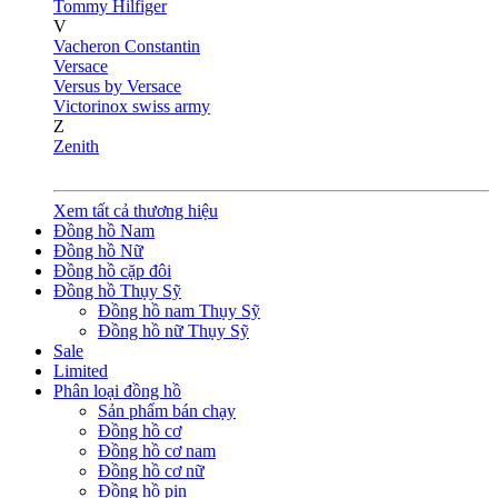
Tommy Hilfiger
V
Vacheron Constantin
Versace
Versus by Versace
Victorinox swiss army
Z
Zenith
Xem tất cả thương hiệu
Đồng hồ Nam
Đồng hồ Nữ
Đồng hồ cặp đôi
Đồng hồ Thụy Sỹ
Đồng hồ nam Thụy Sỹ
Đồng hồ nữ Thụy Sỹ
Sale
Limited
Phân loại đồng hồ
Sản phẩm bán chạy
Đồng hồ cơ
Đồng hồ cơ nam
Đồng hồ cơ nữ
Đồng hồ pin