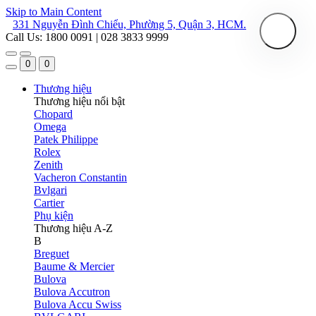
Skip to Main Content
331 Nguyễn Đình Chiểu, Phường 5, Quận 3, HCM.
Call Us: 1800 0091 | 028 3833 9999
0
0
Thương hiệu
Thương hiệu nổi bật
Chopard
Omega
Patek Philippe
Rolex
Zenith
Vacheron Constantin
Bvlgari
Cartier
Phụ kiện
Thương hiệu A-Z
B
Breguet
Baume & Mercier
Bulova
Bulova Accutron
Bulova Accu Swiss