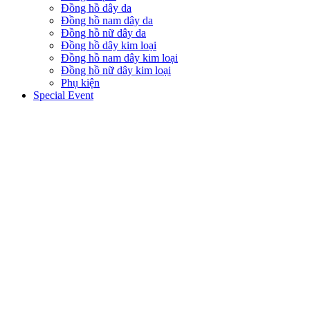
Đồng hồ dây da
Đồng hồ nam dây da
Đồng hồ nữ dây da
Đồng hồ dây kim loại
Đồng hồ nam dây kim loại
Đồng hồ nữ dây kim loại
Phụ kiện
Special Event