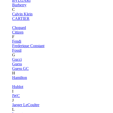
BVLGARI
Burberry
C
Calvin Klein
CARTIER
Chopard
Citizen
F
Fendi
Frederique Constant
Fossil
G
Gucci
Guess
Guess GC
H
Hamilton
Hublot
I
IWC
J
Jaeger LeCoultre
L