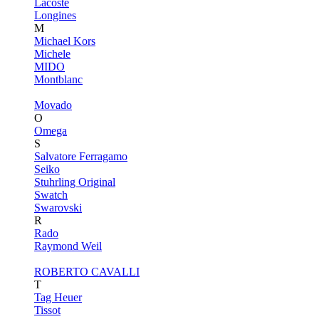
Lacoste
Longines
M
Michael Kors
Michele
MIDO
Montblanc
Movado
O
Omega
S
Salvatore Ferragamo
Seiko
Stuhrling Original
Swatch
Swarovski
R
Rado
Raymond Weil
ROBERTO CAVALLI
T
Tag Heuer
Tissot