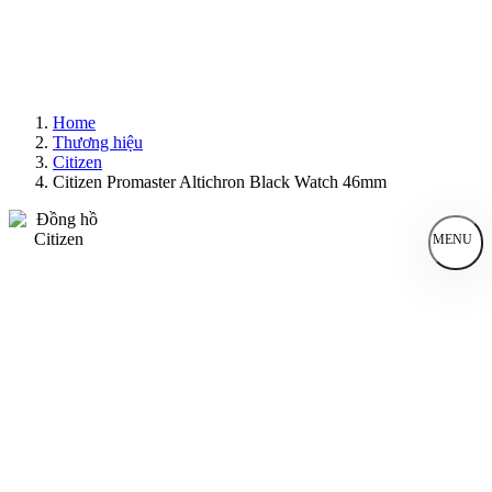
Home
Thương hiệu
Citizen
Citizen Promaster Altichron Black Watch 46mm
MENU
Đồng Hồ Nam
Đồng Hồ Nữ
Sản Phẩm Bán Chạy
Sản Phẩm Mới
Bài Viết