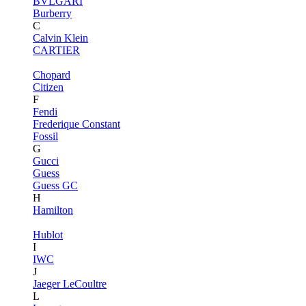
BVLGARI
Burberry
C
Calvin Klein
CARTIER
Chopard
Citizen
F
Fendi
Frederique Constant
Fossil
G
Gucci
Guess
Guess GC
H
Hamilton
Hublot
I
IWC
J
Jaeger LeCoultre
L