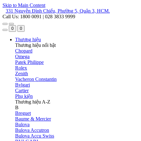
Skip to Main Content
331 Nguyễn Đình Chiểu, Phường 5, Quận 3, HCM.
Call Us: 1800 0091 | 028 3833 9999
0
0
Thương hiệu
Thương hiệu nổi bật
Chopard
Omega
Patek Philippe
Rolex
Zenith
Vacheron Constantin
Bvlgari
Cartier
Phụ kiện
Thương hiệu A-Z
B
Breguet
Baume & Mercier
Bulova
Bulova Accutron
Bulova Accu Swiss