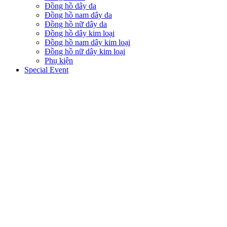
Đồng hồ dây da
Đồng hồ nam dây da
Đồng hồ nữ dây da
Đồng hồ dây kim loại
Đồng hồ nam dây kim loại
Đồng hồ nữ dây kim loại
Phụ kiện
Special Event