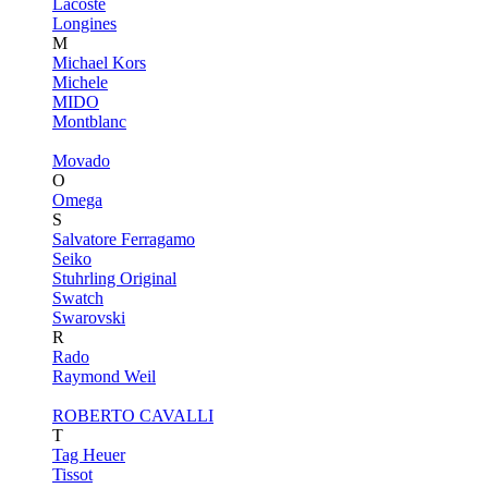
Lacoste
Longines
M
Michael Kors
Michele
MIDO
Montblanc
Movado
O
Omega
S
Salvatore Ferragamo
Seiko
Stuhrling Original
Swatch
Swarovski
R
Rado
Raymond Weil
ROBERTO CAVALLI
T
Tag Heuer
Tissot