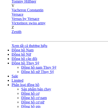
Tommy Hilfiger
V
Vacheron Constantin
Versace
Versus by Versace
Victorinox swiss army
Z
Zenith
Xem tất cả thương hiệu
Đồng hồ Nam
Đồng hồ Nữ
Đồng hồ cặp đôi
Đồng hồ Thụy Sỹ
Đồng hồ nam Thụy Sỹ
Đồng hồ nữ Thụy Sỹ
Sale
Limited
Phân loại đồng hồ
Sản phẩm bán chạy
Đồng hồ cơ
Đồng hồ cơ nam
Đồng hồ cơ nữ
Đồng hồ pin