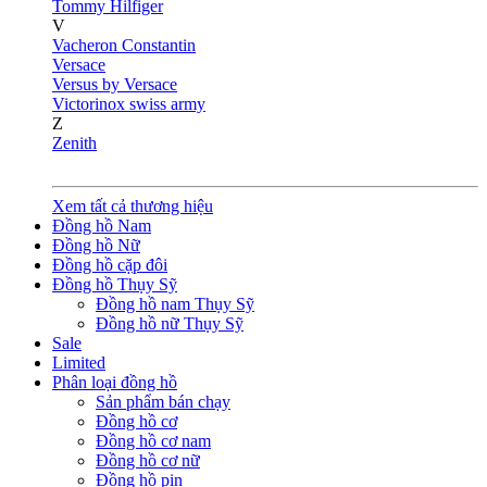
Tommy Hilfiger
V
Vacheron Constantin
Versace
Versus by Versace
Victorinox swiss army
Z
Zenith
Xem tất cả thương hiệu
Đồng hồ Nam
Đồng hồ Nữ
Đồng hồ cặp đôi
Đồng hồ Thụy Sỹ
Đồng hồ nam Thụy Sỹ
Đồng hồ nữ Thụy Sỹ
Sale
Limited
Phân loại đồng hồ
Sản phẩm bán chạy
Đồng hồ cơ
Đồng hồ cơ nam
Đồng hồ cơ nữ
Đồng hồ pin