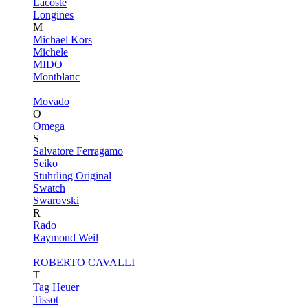
Lacoste
Longines
M
Michael Kors
Michele
MIDO
Montblanc
Movado
O
Omega
S
Salvatore Ferragamo
Seiko
Stuhrling Original
Swatch
Swarovski
R
Rado
Raymond Weil
ROBERTO CAVALLI
T
Tag Heuer
Tissot