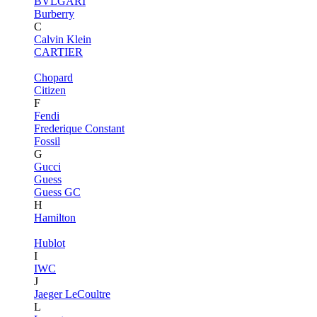
BVLGARI
Burberry
C
Calvin Klein
CARTIER
Chopard
Citizen
F
Fendi
Frederique Constant
Fossil
G
Gucci
Guess
Guess GC
H
Hamilton
Hublot
I
IWC
J
Jaeger LeCoultre
L