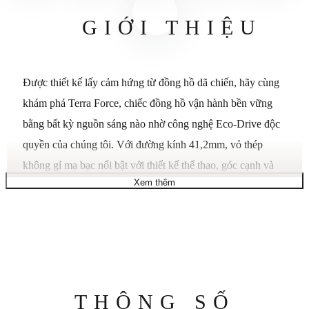
GIỚI THIỆU
Được thiết kế lấy cảm hứng từ đồng hồ dã chiến, hãy cùng
khám phá Terra Force, chiếc đồng hồ vận hành bền vững
bằng bất kỳ nguồn sáng nào nhờ công nghệ Eco-Drive độc ​​
quyền của chúng tôi. Với đường kính 41,2mm, vỏ thép
không gỉ mạ bạc nổi bật với thiết kế thể thao, góc cạnh và
Xem thêm
núm vặn được khắc sâu, chắc chắn. Khả năng chống nước
lên đến 100 mét, đồng hồ được cố định trên cổ tay bằng dây
đeo da màu nâu bền chắc, nhấn mạnh vẻ ngoài mạnh mẽ,
đậm chất quân đội. Trên mặt số, vòng phút cong bên ngoài
bao quanh các chữ số Ả Rập màu xám đậm, được bổ sung
bởi kim chỉ giờ và phút dạ quang, một phần được thiết kế
Thông
THÔNG SỐ