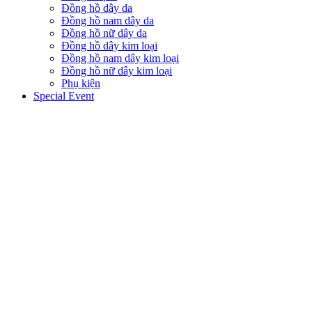
Đồng hồ dây da
Đồng hồ nam dây da
Đồng hồ nữ dây da
Đồng hồ dây kim loại
Đồng hồ nam dây kim loại
Đồng hồ nữ dây kim loại
Phụ kiện
Special Event