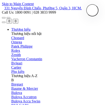
Skip to Main Content
331 Nguyễn Đình Chiểu, Phường 5, Quận 3, HCM.
Call Us: 1800 0091 | 028 3833 9999
0
0
Thương hiệu
Thương hiệu nổi bật
Chopard
Omega
Patek Philippe
Rolex
Zenith
Vacheron Constantin
Bvlgari
Cartier
Phụ kiện
Thương hiệu A-Z
B
Breguet
Baume & Mercier
Bulova
Bulova Accutron
Bulova Accu Swiss