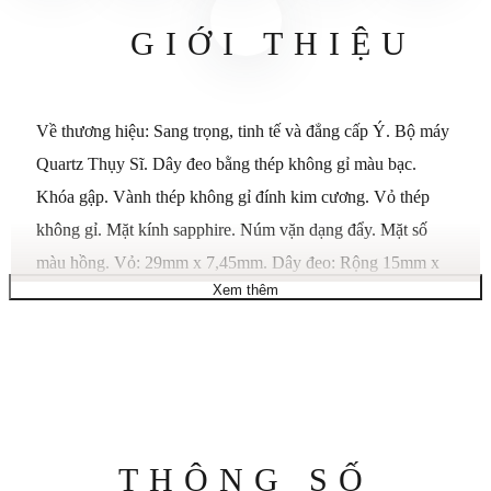
GIỚI THIỆU
Về thương hiệu: Sang trọng, tinh tế và đẳng cấp Ý. Bộ máy
Quartz Thụy Sĩ. Dây đeo bằng thép không gỉ màu bạc.
Khóa gập. Vành thép không gỉ đính kim cương. Vỏ thép
không gỉ. Mặt kính sapphire. Núm vặn dạng đẩy. Mặt số
màu hồng. Vỏ: 29mm x 7,45mm. Dây đeo: Rộng 15mm x
Xem thêm
Dài 6,7in. Khả năng chống nước lên đến 30 mét.
Thông
THÔNG SỐ