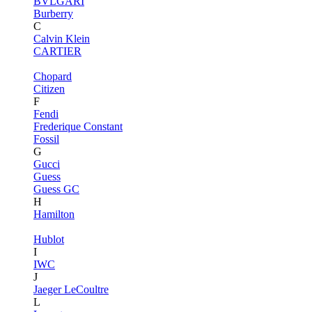
BVLGARI
Burberry
C
Calvin Klein
CARTIER
Chopard
Citizen
F
Fendi
Frederique Constant
Fossil
G
Gucci
Guess
Guess GC
H
Hamilton
Hublot
I
IWC
J
Jaeger LeCoultre
L