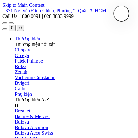
Skip to Main Content
331 Nguyễn Đình Chiểu, Phường 5, Quận 3, HCM.
Call Us: 1800 0091 | 028 3833 9999
0
0
Thương hiệu
Thương hiệu nổi bật
Chopard
Omega
Patek Philippe
Rolex
Zenith
Vacheron Constantin
Bvlgari
Cartier
Phụ kiện
Thương hiệu A-Z
B
Breguet
Baume & Mercier
Bulova
Bulova Accutron
Bulova Accu Swiss