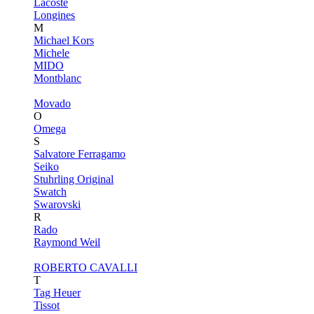
Lacoste
Longines
M
Michael Kors
Michele
MIDO
Montblanc
Movado
O
Omega
S
Salvatore Ferragamo
Seiko
Stuhrling Original
Swatch
Swarovski
R
Rado
Raymond Weil
ROBERTO CAVALLI
T
Tag Heuer
Tissot