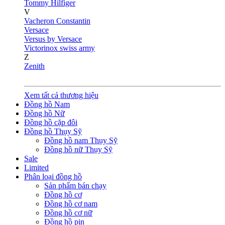
Tommy Hilfiger
V
Vacheron Constantin
Versace
Versus by Versace
Victorinox swiss army
Z
Zenith
Xem tất cả thương hiệu
Đồng hồ Nam
Đồng hồ Nữ
Đồng hồ cặp đôi
Đồng hồ Thụy Sỹ
Đồng hồ nam Thụy Sỹ
Đồng hồ nữ Thụy Sỹ
Sale
Limited
Phân loại đồng hồ
Sản phẩm bán chạy
Đồng hồ cơ
Đồng hồ cơ nam
Đồng hồ cơ nữ
Đồng hồ pin