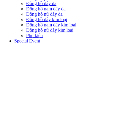
Đồng hồ dây da
Đồng hồ nam dây da
Đồng hồ nữ dây da
Đồng hồ dây kim loại
Đồng hồ nam dây kim loại
Đồng hồ nữ dây kim loại
Phụ kiện
Special Event