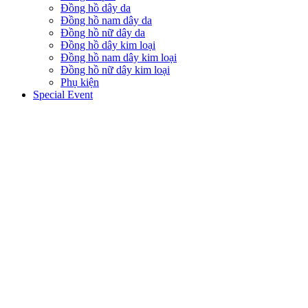
Đồng hồ dây da
Đồng hồ nam dây da
Đồng hồ nữ dây da
Đồng hồ dây kim loại
Đồng hồ nam dây kim loại
Đồng hồ nữ dây kim loại
Phụ kiện
Special Event