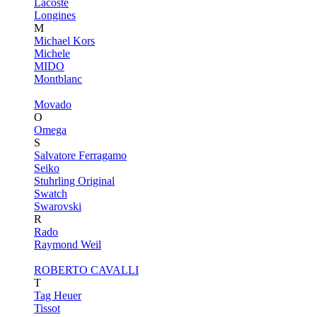
Lacoste
Longines
M
Michael Kors
Michele
MIDO
Montblanc
Movado
O
Omega
S
Salvatore Ferragamo
Seiko
Stuhrling Original
Swatch
Swarovski
R
Rado
Raymond Weil
ROBERTO CAVALLI
T
Tag Heuer
Tissot