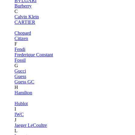
BVLGARI
Burberry
C
Calvin Klein
CARTIER
Chopard
Citizen
F
Fendi
Frederique Constant
Fossil
G
Gucci
Guess
Guess GC
H
Hamilton
Hublot
I
IWC
J
Jaeger LeCoultre
L