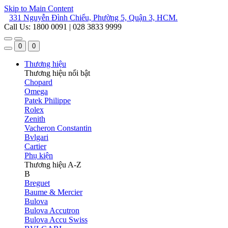
Skip to Main Content
331 Nguyễn Đình Chiểu, Phường 5, Quận 3, HCM.
Call Us: 1800 0091 | 028 3833 9999
0
0
Thương hiệu
Thương hiệu nổi bật
Chopard
Omega
Patek Philippe
Rolex
Zenith
Vacheron Constantin
Bvlgari
Cartier
Phụ kiện
Thương hiệu A-Z
B
Breguet
Baume & Mercier
Bulova
Bulova Accutron
Bulova Accu Swiss