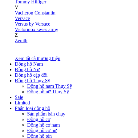
Tommy Hilfiger
V
Vacheron Constantin
Versace
Versus by Versace
Victorinox swiss army
Z
Zenith
Xem tất cả thương hiệu
Đồng hồ Nam
Đồng hồ Nữ
Đồng hồ cặp đôi
Đồng hồ Thụy Sỹ
Đồng hồ nam Thụy Sỹ
Đồng hồ nữ Thụy Sỹ
Sale
Limited
Phân loại đồng hồ
Sản phẩm bán chạy
Đồng hồ cơ
Đồng hồ cơ nam
Đồng hồ cơ nữ
Đồng hồ pin