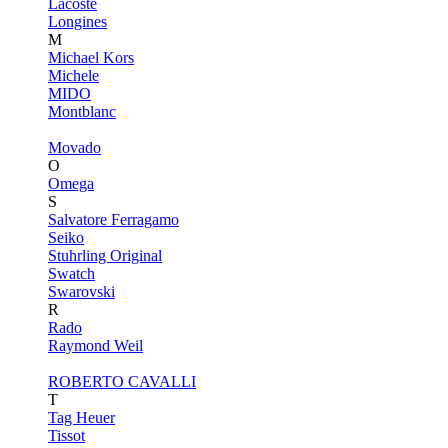
Lacoste
Longines
M
Michael Kors
Michele
MIDO
Montblanc
Movado
O
Omega
S
Salvatore Ferragamo
Seiko
Stuhrling Original
Swatch
Swarovski
R
Rado
Raymond Weil
ROBERTO CAVALLI
T
Tag Heuer
Tissot