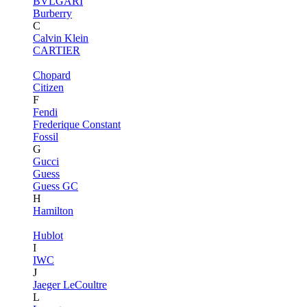
BVLGARI
Burberry
C
Calvin Klein
CARTIER
Chopard
Citizen
F
Fendi
Frederique Constant
Fossil
G
Gucci
Guess
Guess GC
H
Hamilton
Hublot
I
IWC
J
Jaeger LeCoultre
L