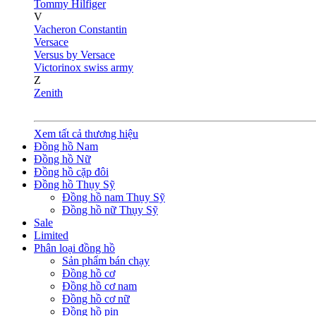
Tommy Hilfiger
V
Vacheron Constantin
Versace
Versus by Versace
Victorinox swiss army
Z
Zenith
Xem tất cả thương hiệu
Đồng hồ Nam
Đồng hồ Nữ
Đồng hồ cặp đôi
Đồng hồ Thụy Sỹ
Đồng hồ nam Thụy Sỹ
Đồng hồ nữ Thụy Sỹ
Sale
Limited
Phân loại đồng hồ
Sản phẩm bán chạy
Đồng hồ cơ
Đồng hồ cơ nam
Đồng hồ cơ nữ
Đồng hồ pin