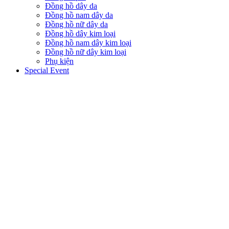
Đồng hồ dây da
Đồng hồ nam dây da
Đồng hồ nữ dây da
Đồng hồ dây kim loại
Đồng hồ nam dây kim loại
Đồng hồ nữ dây kim loại
Phụ kiện
Special Event