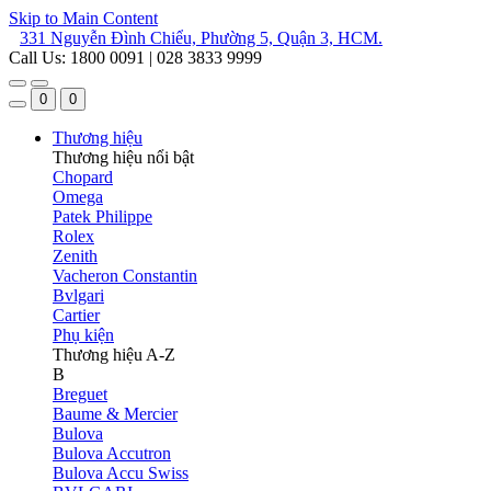
Skip to Main Content
331 Nguyễn Đình Chiểu, Phường 5, Quận 3, HCM.
Call Us: 1800 0091 | 028 3833 9999
0
0
Thương hiệu
Thương hiệu nổi bật
Chopard
Omega
Patek Philippe
Rolex
Zenith
Vacheron Constantin
Bvlgari
Cartier
Phụ kiện
Thương hiệu A-Z
B
Breguet
Baume & Mercier
Bulova
Bulova Accutron
Bulova Accu Swiss