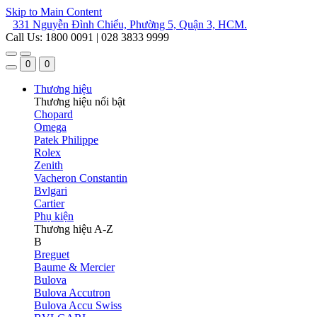
Skip to Main Content
331 Nguyễn Đình Chiểu, Phường 5, Quận 3, HCM.
Call Us: 1800 0091 | 028 3833 9999
0
0
Thương hiệu
Thương hiệu nổi bật
Chopard
Omega
Patek Philippe
Rolex
Zenith
Vacheron Constantin
Bvlgari
Cartier
Phụ kiện
Thương hiệu A-Z
B
Breguet
Baume & Mercier
Bulova
Bulova Accutron
Bulova Accu Swiss