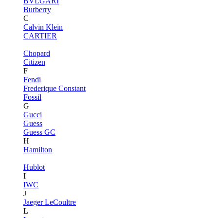
BVLGARI
Burberry
C
Calvin Klein
CARTIER
Chopard
Citizen
F
Fendi
Frederique Constant
Fossil
G
Gucci
Guess
Guess GC
H
Hamilton
Hublot
I
IWC
J
Jaeger LeCoultre
L