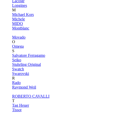
Lacoste
Longines
M
Michael Kors
Michele
MIDO
Montblanc
Movado
O
Omega
S
Salvatore Ferragamo
Seiko
Stuhrling Original
Swatch
Swarovski
R
Rado
Raymond Weil
ROBERTO CAVALLI
T
Tag Heuer
Tissot