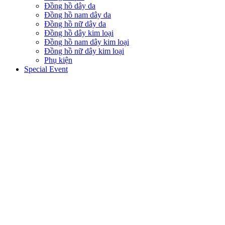
Đồng hồ dây da
Đồng hồ nam dây da
Đồng hồ nữ dây da
Đồng hồ dây kim loại
Đồng hồ nam dây kim loại
Đồng hồ nữ dây kim loại
Phụ kiện
Special Event