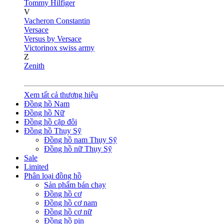
Tommy Hilfiger
V
Vacheron Constantin
Versace
Versus by Versace
Victorinox swiss army
Z
Zenith
Xem tất cả thương hiệu
Đồng hồ Nam
Đồng hồ Nữ
Đồng hồ cặp đôi
Đồng hồ Thụy Sỹ
Đồng hồ nam Thụy Sỹ
Đồng hồ nữ Thụy Sỹ
Sale
Limited
Phân loại đồng hồ
Sản phẩm bán chạy
Đồng hồ cơ
Đồng hồ cơ nam
Đồng hồ cơ nữ
Đồng hồ pin