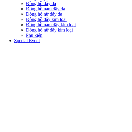
Đồng hồ dây da
Đồng hồ nam dây da
Đồng hồ nữ dây da
Đồng hồ dây kim loại
Đồng hồ nam dây kim loại
Đồng hồ nữ dây kim loại
Phụ kiện
Special Event