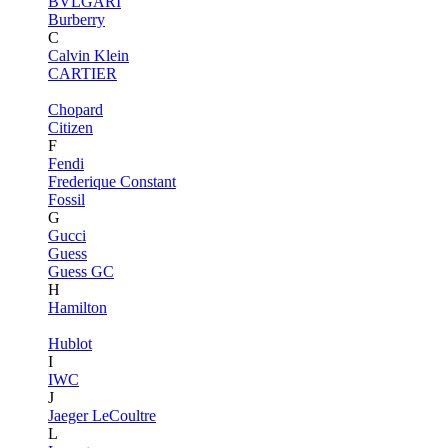
BVLGARI
Burberry
C
Calvin Klein
CARTIER
Chopard
Citizen
F
Fendi
Frederique Constant
Fossil
G
Gucci
Guess
Guess GC
H
Hamilton
Hublot
I
IWC
J
Jaeger LeCoultre
L