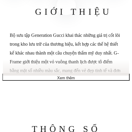
GIỚI THIỆU
Bộ sưu tập Generation Gucci khai thác những giá trị cốt lõi
trong kho lưu trữ của thương hiệu, kết hợp các thế hệ thiết
kế khác nhau thành một câu chuyện thẩm mỹ duy nhất. G-
Frame giới thiệu một vỏ vuông thanh lịch được tô điểm
bằng mặt số nhiều màu sắc, mang đến vẻ đẹp tinh tế và đơn
Xem thêm
giản. Vỏ thép 14x18 mm. Mặt số màu đỏ tía. Kính sapphire
phủ lớp chống phản quang. Dây đeo bằng thép không gỉ.
Máy quartz. Chống nước 3 ATM (30 mét/98 feet). Kích
thước cổ tay từ 5,5" đến 6,9".
Thông
THÔNG SỐ