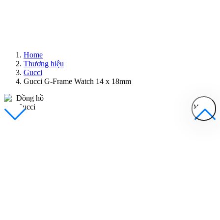
Home
Thương hiệu
Gucci
Gucci G-Frame Watch 14 x 18mm
MENU
Đồng Hồ Nam
Đồng Hồ Nữ
Sản Phẩm Bán Chạy
Sản Phẩm Mới
Bài Viết