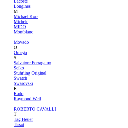
Lacoste
Longines
M
Michael Kors
Michele
MIDO
Montblanc
Movado
O
Omega
S
Salvatore Ferragamo
Seiko
Stuhrling Original
Swatch
Swarovski
R
Rado
Raymond Weil
ROBERTO CAVALLI
T
Tag Heuer
Tissot