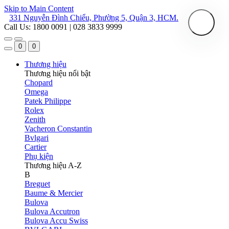
Skip to Main Content
331 Nguyễn Đình Chiểu, Phường 5, Quận 3, HCM.
Call Us: 1800 0091 | 028 3833 9999
0
0
Thương hiệu
Thương hiệu nổi bật
Chopard
Omega
Patek Philippe
Rolex
Zenith
Vacheron Constantin
Bvlgari
Cartier
Phụ kiện
Thương hiệu A-Z
B
Breguet
Baume & Mercier
Bulova
Bulova Accutron
Bulova Accu Swiss