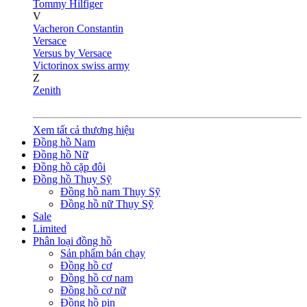
Tommy Hilfiger
V
Vacheron Constantin
Versace
Versus by Versace
Victorinox swiss army
Z
Zenith
Xem tất cả thương hiệu
Đồng hồ Nam
Đồng hồ Nữ
Đồng hồ cặp đôi
Đồng hồ Thụy Sỹ
Đồng hồ nam Thụy Sỹ
Đồng hồ nữ Thụy Sỹ
Sale
Limited
Phân loại đồng hồ
Sản phẩm bán chạy
Đồng hồ cơ
Đồng hồ cơ nam
Đồng hồ cơ nữ
Đồng hồ pin