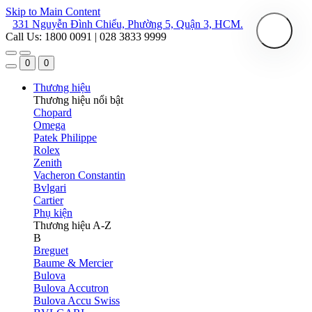
Skip to Main Content
331 Nguyễn Đình Chiểu, Phường 5, Quận 3, HCM.
Call Us: 1800 0091 | 028 3833 9999
0
0
Thương hiệu
Thương hiệu nổi bật
Chopard
Omega
Patek Philippe
Rolex
Zenith
Vacheron Constantin
Bvlgari
Cartier
Phụ kiện
Thương hiệu A-Z
B
Breguet
Baume & Mercier
Bulova
Bulova Accutron
Bulova Accu Swiss