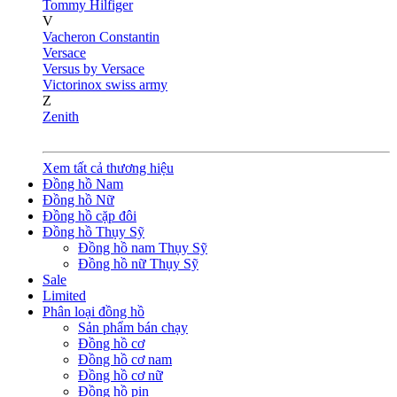
Tommy Hilfiger
V
Vacheron Constantin
Versace
Versus by Versace
Victorinox swiss army
Z
Zenith
Xem tất cả thương hiệu
Đồng hồ Nam
Đồng hồ Nữ
Đồng hồ cặp đôi
Đồng hồ Thụy Sỹ
Đồng hồ nam Thụy Sỹ
Đồng hồ nữ Thụy Sỹ
Sale
Limited
Phân loại đồng hồ
Sản phẩm bán chạy
Đồng hồ cơ
Đồng hồ cơ nam
Đồng hồ cơ nữ
Đồng hồ pin