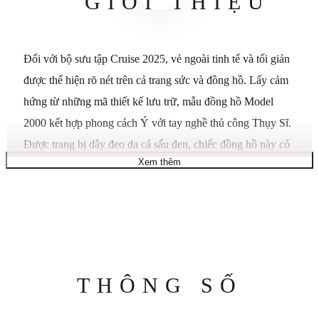
GIỚI THIỆU
Đối với bộ sưu tập Cruise 2025, vẻ ngoài tinh tế và tối giản
được thể hiện rõ nét trên cả trang sức và đồng hồ. Lấy cảm
hứng từ những mã thiết kế lưu trữ, mẫu đồng hồ Model
2000 kết hợp phong cách Ý với tay nghề thủ công Thụy Sĩ.
Được trang bị dây đeo da cá sấu đen, chiếc đồng hồ này có
Xem thêm
mặt số mạ kẽm màu đen mờ, được tô điểm bằng những mã
thiết kế lịch sử của thương hiệu. Vỏ thép không gỉ 30mm,
vành mạ vàng 18k, vành và vòng trong đính kim cương.
Mặt số mạ kẽm màu đen mờ với các chỉ số La Mã và chi tiết
chữ G lồng vào nhau, các đường sọc nhựa đen ở cạnh vỏ.
Mặt kính sapphire phủ lớp chống phản quang. Dây đeo da
Thông
THÔNG SỐ
cá sấu đen. Máy quartz. Chống nước 5 ATM (50 mét/164
số
feet). Kích thước cổ tay từ 5,5" đến 7,1". Sản xuất tại Thụy