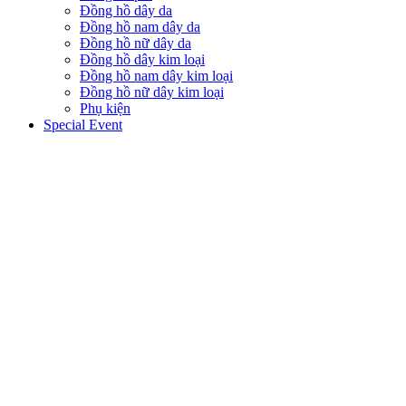
Đồng hồ dây da
Đồng hồ nam dây da
Đồng hồ nữ dây da
Đồng hồ dây kim loại
Đồng hồ nam dây kim loại
Đồng hồ nữ dây kim loại
Phụ kiện
Special Event