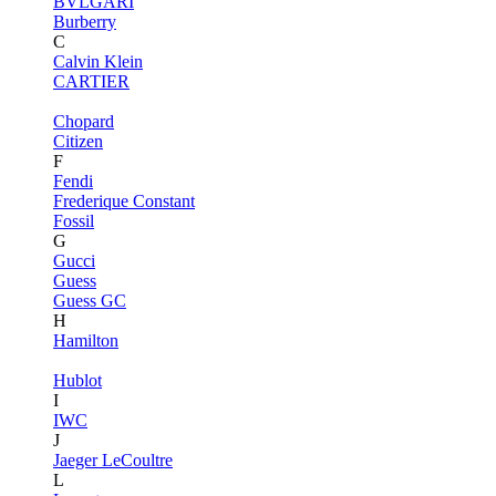
BVLGARI
Burberry
C
Calvin Klein
CARTIER
Chopard
Citizen
F
Fendi
Frederique Constant
Fossil
G
Gucci
Guess
Guess GC
H
Hamilton
Hublot
I
IWC
J
Jaeger LeCoultre
L