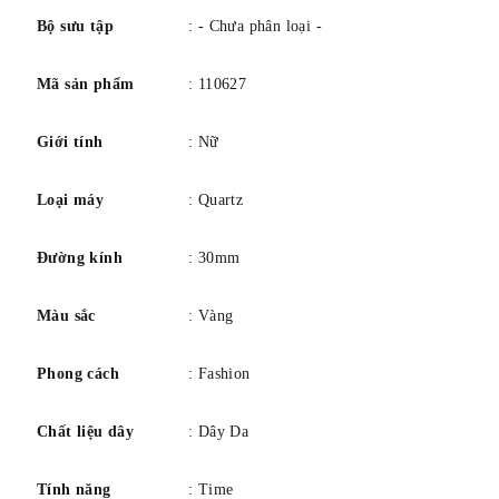
Sĩ.
Bộ sưu tập
: - Chưa phân loại -
Mã sản phẩm
: 110627
Giới tính
: Nữ
Loại máy
: Quartz
Đường kính
: 30mm
Màu sắc
: Vàng
Phong cách
: Fashion
Chất liệu dây
: Dây Da
Tính năng
: Time