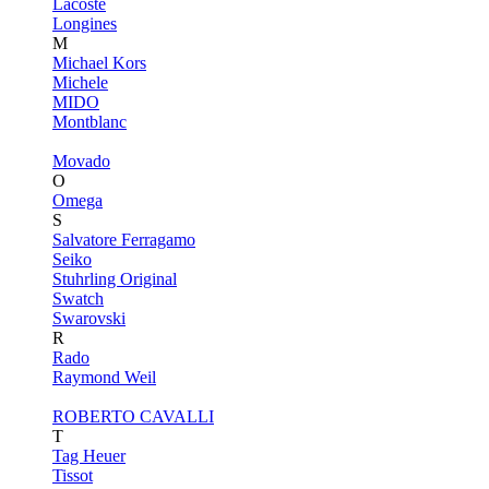
Lacoste
Longines
M
Michael Kors
Michele
MIDO
Montblanc
Movado
O
Omega
S
Salvatore Ferragamo
Seiko
Stuhrling Original
Swatch
Swarovski
R
Rado
Raymond Weil
ROBERTO CAVALLI
T
Tag Heuer
Tissot