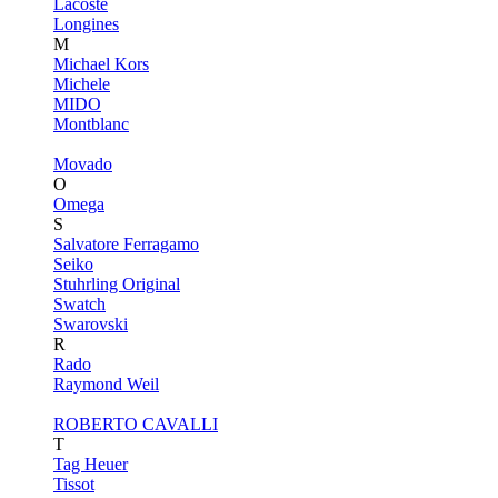
Lacoste
Longines
M
Michael Kors
Michele
MIDO
Montblanc
Movado
O
Omega
S
Salvatore Ferragamo
Seiko
Stuhrling Original
Swatch
Swarovski
R
Rado
Raymond Weil
ROBERTO CAVALLI
T
Tag Heuer
Tissot