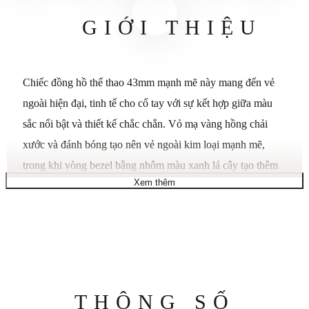
GIỚI THIỆU
Chiếc đồng hồ thể thao 43mm mạnh mẽ này mang đến vẻ
ngoài hiện đại, tinh tế cho cổ tay với sự kết hợp giữa màu
sắc nổi bật và thiết kế chắc chắn. Vỏ mạ vàng hồng chải
xước và đánh bóng tạo nên vẻ ngoài kim loại mạnh mẽ,
trong khi vòng bezel bằng nhôm màu xanh lá cây tạo thêm
Xem thêm
nét thể thao sắc sảo, nổi bật ngay lập tức. Mặt số màu xanh
lá cây đậm giữ cho vẻ ngoài tập trung và sẵn sàng cho mọi
hoạt động. Các vạch chỉ giờ có độ tương phản cao và kim
chỉ giờ đậm giúp dễ dàng đọc giờ chỉ bằng một cái nhìn,
mang lại cảm giác chính xác phù hợp với cấu trúc thể thao
của nó. Cách phối màu ton-sur-ton làm nổi bật thiết kế, kết
Thông
THÔNG SỐ