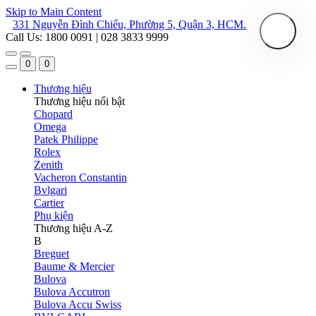
Skip to Main Content
331 Nguyễn Đình Chiểu, Phường 5, Quận 3, HCM.
Call Us: 1800 0091 | 028 3833 9999
0
0
Thương hiệu
Thương hiệu nổi bật
Chopard
Omega
Patek Philippe
Rolex
Zenith
Vacheron Constantin
Bvlgari
Cartier
Phụ kiện
Thương hiệu A-Z
B
Breguet
Baume & Mercier
Bulova
Bulova Accutron
Bulova Accu Swiss