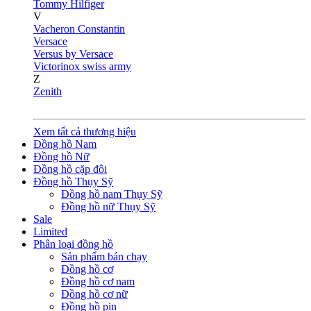
Tommy Hilfiger
V
Vacheron Constantin
Versace
Versus by Versace
Victorinox swiss army
Z
Zenith
Xem tất cả thương hiệu
Đồng hồ Nam
Đồng hồ Nữ
Đồng hồ cặp đôi
Đồng hồ Thụy Sỹ
Đồng hồ nam Thụy Sỹ
Đồng hồ nữ Thụy Sỹ
Sale
Limited
Phân loại đồng hồ
Sản phẩm bán chạy
Đồng hồ cơ
Đồng hồ cơ nam
Đồng hồ cơ nữ
Đồng hồ pin