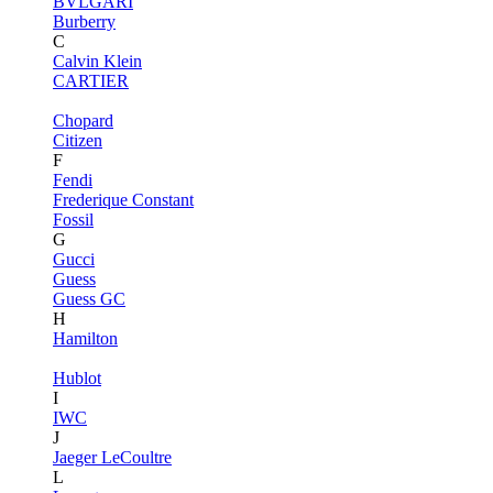
BVLGARI
Burberry
C
Calvin Klein
CARTIER
Chopard
Citizen
F
Fendi
Frederique Constant
Fossil
G
Gucci
Guess
Guess GC
H
Hamilton
Hublot
I
IWC
J
Jaeger LeCoultre
L