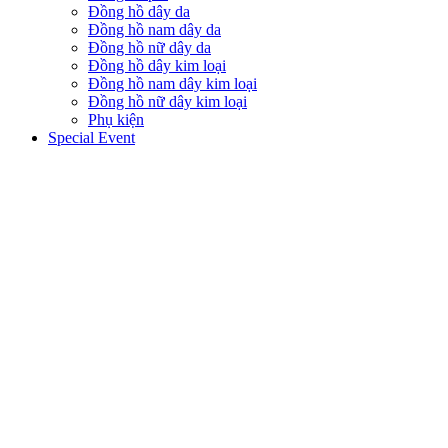
Đồng hồ dây da
Đồng hồ nam dây da
Đồng hồ nữ dây da
Đồng hồ dây kim loại
Đồng hồ nam dây kim loại
Đồng hồ nữ dây kim loại
Phụ kiện
Special Event