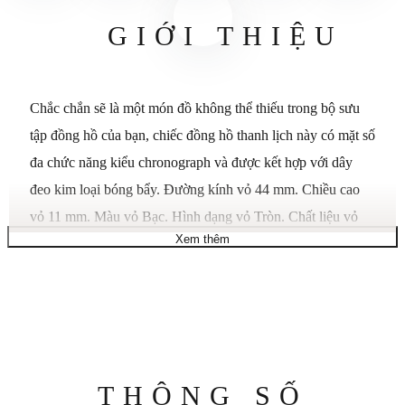
GIỚI THIỆU
Chắc chắn sẽ là một món đồ không thể thiếu trong bộ sưu
tập đồng hồ của bạn, chiếc đồng hồ thanh lịch này có mặt số
đa chức năng kiểu chronograph và được kết hợp với dây
đeo kim loại bóng bẩy. Đường kính vỏ 44 mm. Chiều cao
vỏ 11 mm. Màu vỏ Bạc. Hình dạng vỏ Tròn. Chất liệu vỏ
Xem thêm
Thép không gỉ. Hoàn thiện vỏ Đánh bóng. Chiều rộng dây
đeo / càng nối dây 22 mm. Màu dây đeo Bạc. Chất liệu dây
đeo Thép không gỉ. Khóa dây đeo: Khóa gập. Màu mặt số
Đen. Vạch chỉ giờ: La Mã & Vạch chỉ giờ (một phần). Mặt
kính: Kính khoáng
Thông
THÔNG SỐ