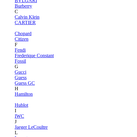
BVLGARI
Burberry
C
Calvin Klein
CARTIER
Chopard
Citizen
F
Fendi
Frederique Constant
Fossil
G
Gucci
Guess
Guess GC
H
Hamilton
Hublot
I
IWC
J
Jaeger LeCoultre
L