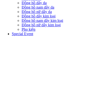
Đồng hồ dây da
Đồng hồ nam dây da
Đồng hồ nữ dây da
Đồng hồ dây kim loại
Đồng hồ nam dây kim loại
Đồng hồ nữ dây kim loại
Phụ kiện
Special Event