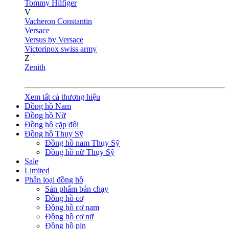
Tommy Hilfiger
V
Vacheron Constantin
Versace
Versus by Versace
Victorinox swiss army
Z
Zenith
Xem tất cả thương hiệu
Đồng hồ Nam
Đồng hồ Nữ
Đồng hồ cặp đôi
Đồng hồ Thụy Sỹ
Đồng hồ nam Thụy Sỹ
Đồng hồ nữ Thụy Sỹ
Sale
Limited
Phân loại đồng hồ
Sản phẩm bán chạy
Đồng hồ cơ
Đồng hồ cơ nam
Đồng hồ cơ nữ
Đồng hồ pin