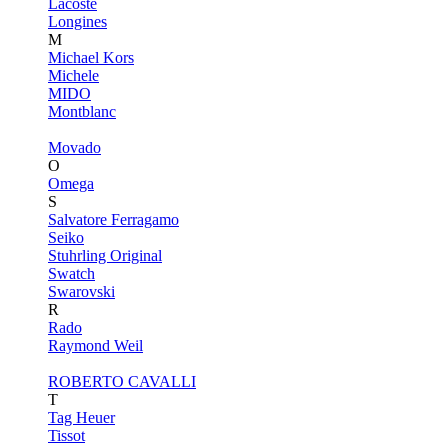
Lacoste
Longines
M
Michael Kors
Michele
MIDO
Montblanc
Movado
O
Omega
S
Salvatore Ferragamo
Seiko
Stuhrling Original
Swatch
Swarovski
R
Rado
Raymond Weil
ROBERTO CAVALLI
T
Tag Heuer
Tissot