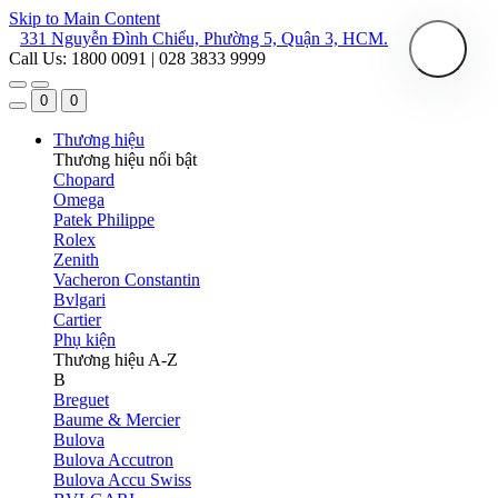
Skip to Main Content
331 Nguyễn Đình Chiểu, Phường 5, Quận 3, HCM.
Call Us: 1800 0091 | 028 3833 9999
0
0
Thương hiệu
Thương hiệu nổi bật
Chopard
Omega
Patek Philippe
Rolex
Zenith
Vacheron Constantin
Bvlgari
Cartier
Phụ kiện
Thương hiệu A-Z
B
Breguet
Baume & Mercier
Bulova
Bulova Accutron
Bulova Accu Swiss