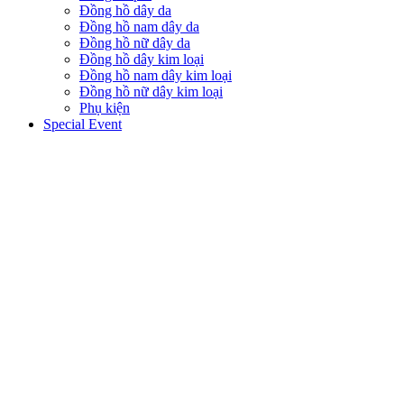
Đồng hồ dây da
Đồng hồ nam dây da
Đồng hồ nữ dây da
Đồng hồ dây kim loại
Đồng hồ nam dây kim loại
Đồng hồ nữ dây kim loại
Phụ kiện
Special Event