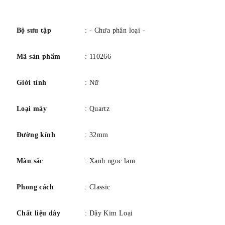
càng 16mm. Khả năng chống nước 5 bar (50m)/73 psi
số
(164ft). Chống phản chiếu Có
Bộ sưu tập
: - Chưa phân loại -
Mã sản phẩm
: 110266
Giới tính
: Nữ
Loại máy
: Quartz
Đường kính
: 32mm
Màu sắc
: Xanh ngọc lam
Phong cách
: Classic
Chất liệu dây
: Dây Kim Loại