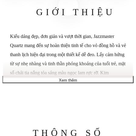
GIỚI THIỆU
Kiểu dáng đẹp, đơn giản và vượt thời gian, Jazzmaster
Quartz mang đến sự hoàn thiện tinh tế cho vỏ đồng hồ và vẻ
thanh lịch hiện đại trong một thiết kế dễ đeo. Lấy cảm hứng
từ sự nhẹ nhàng và tinh thần phóng khoáng của tuổi trẻ, mặt
số chải tia nắng tỏa sáng màu ngọc lam rực rỡ. Kim
Xem thêm
Dauphine dạng khung xương và các vạch chỉ giờ đặc trưng
cân bằng giữa truyền thống và năng lượng tươi mới, mở ra
thế giới phong cách Jazzmaster cho một thế hệ mới. Bộ máy
F05.105. Bộ sưu tập Jazzmaster. Bộ máy Quartz. Kích
thước vỏ 32mm. Độ dày (mm) 7.8. Màu mặt số Xanh lam.
Chất liệu vỏ Thép không gỉ. Mặt kính Sapphire. Chiều rộng
Thông
THÔNG SỐ