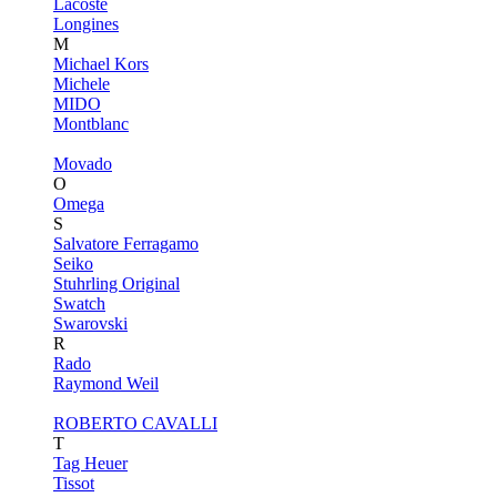
Lacoste
Longines
M
Michael Kors
Michele
MIDO
Montblanc
Movado
O
Omega
S
Salvatore Ferragamo
Seiko
Stuhrling Original
Swatch
Swarovski
R
Rado
Raymond Weil
ROBERTO CAVALLI
T
Tag Heuer
Tissot