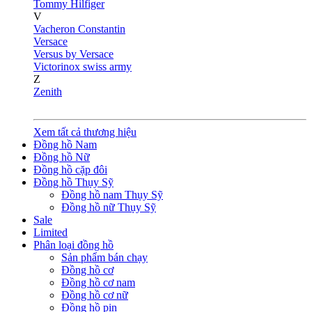
Tommy Hilfiger
V
Vacheron Constantin
Versace
Versus by Versace
Victorinox swiss army
Z
Zenith
Xem tất cả thương hiệu
Đồng hồ Nam
Đồng hồ Nữ
Đồng hồ cặp đôi
Đồng hồ Thụy Sỹ
Đồng hồ nam Thụy Sỹ
Đồng hồ nữ Thụy Sỹ
Sale
Limited
Phân loại đồng hồ
Sản phẩm bán chạy
Đồng hồ cơ
Đồng hồ cơ nam
Đồng hồ cơ nữ
Đồng hồ pin