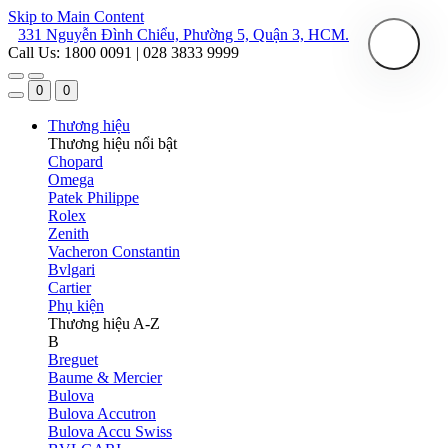
Skip to Main Content
331 Nguyễn Đình Chiểu, Phường 5, Quận 3, HCM.
Call Us: 1800 0091 | 028 3833 9999
0
0
Thương hiệu
Thương hiệu nổi bật
Chopard
Omega
Patek Philippe
Rolex
Zenith
Vacheron Constantin
Bvlgari
Cartier
Phụ kiện
Thương hiệu A-Z
B
Breguet
Baume & Mercier
Bulova
Bulova Accutron
Bulova Accu Swiss