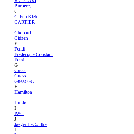
BVLGARI
Burberry
C
Calvin Klein
CARTIER
Chopard
Citizen
F
Fendi
Frederique Constant
Fossil
G
Gucci
Guess
Guess GC
H
Hamilton
Hublot
I
IWC
J
Jaeger LeCoultre
L