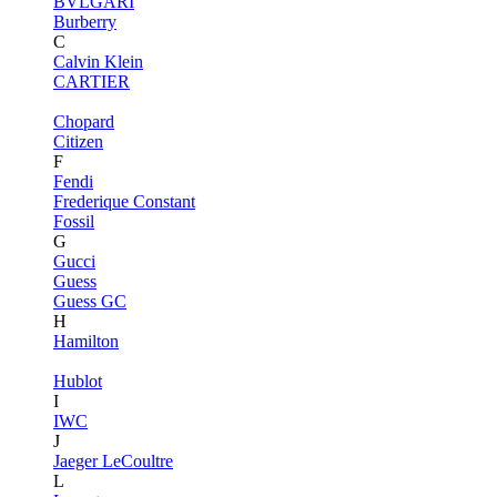
BVLGARI
Burberry
C
Calvin Klein
CARTIER
Chopard
Citizen
F
Fendi
Frederique Constant
Fossil
G
Gucci
Guess
Guess GC
H
Hamilton
Hublot
I
IWC
J
Jaeger LeCoultre
L