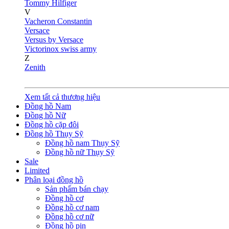
Tommy Hilfiger
V
Vacheron Constantin
Versace
Versus by Versace
Victorinox swiss army
Z
Zenith
Xem tất cả thương hiệu
Đồng hồ Nam
Đồng hồ Nữ
Đồng hồ cặp đôi
Đồng hồ Thụy Sỹ
Đồng hồ nam Thụy Sỹ
Đồng hồ nữ Thụy Sỹ
Sale
Limited
Phân loại đồng hồ
Sản phẩm bán chạy
Đồng hồ cơ
Đồng hồ cơ nam
Đồng hồ cơ nữ
Đồng hồ pin