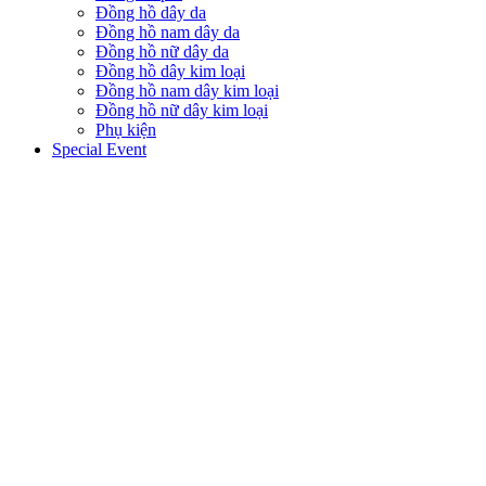
Đồng hồ dây da
Đồng hồ nam dây da
Đồng hồ nữ dây da
Đồng hồ dây kim loại
Đồng hồ nam dây kim loại
Đồng hồ nữ dây kim loại
Phụ kiện
Special Event