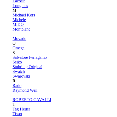
Lacoste
Longines
M
Michael Kors
Michele
MIDO
Montblanc
Movado
O
Omega
S
Salvatore Ferragamo
Seiko
Stuhrling Original
Swatch
Swarovski
R
Rado
Raymond Weil
ROBERTO CAVALLI
T
Tag Heuer
Tissot