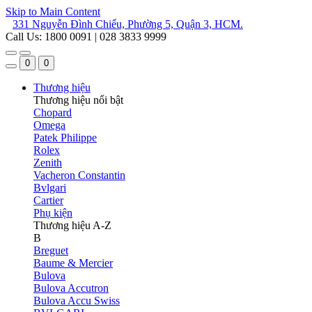
Skip to Main Content
331 Nguyễn Đình Chiểu, Phường 5, Quận 3, HCM.
Call Us: 1800 0091 | 028 3833 9999
0
0
Thương hiệu
Thương hiệu nổi bật
Chopard
Omega
Patek Philippe
Rolex
Zenith
Vacheron Constantin
Bvlgari
Cartier
Phụ kiện
Thương hiệu A-Z
B
Breguet
Baume & Mercier
Bulova
Bulova Accutron
Bulova Accu Swiss