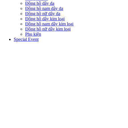
Đồng hồ dây da
Đồng hồ nam dây da
Đồng hồ nữ dây da
Đồng hồ dây kim loại
Đồng hồ nam dây kim loại
Đồng hồ nữ dây kim loại
Phụ kiện
Special Event