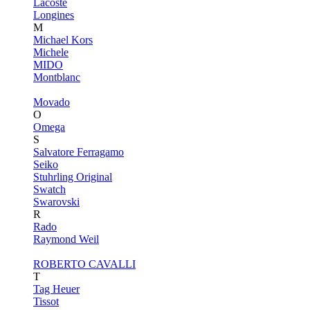
Lacoste
Longines
M
Michael Kors
Michele
MIDO
Montblanc
Movado
O
Omega
S
Salvatore Ferragamo
Seiko
Stuhrling Original
Swatch
Swarovski
R
Rado
Raymond Weil
ROBERTO CAVALLI
T
Tag Heuer
Tissot