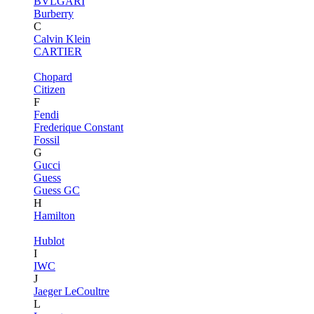
BVLGARI
Burberry
C
Calvin Klein
CARTIER
Chopard
Citizen
F
Fendi
Frederique Constant
Fossil
G
Gucci
Guess
Guess GC
H
Hamilton
Hublot
I
IWC
J
Jaeger LeCoultre
L