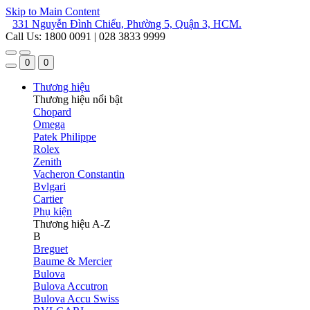
Skip to Main Content
331 Nguyễn Đình Chiểu, Phường 5, Quận 3, HCM.
Call Us: 1800 0091 | 028 3833 9999
0
0
Thương hiệu
Thương hiệu nổi bật
Chopard
Omega
Patek Philippe
Rolex
Zenith
Vacheron Constantin
Bvlgari
Cartier
Phụ kiện
Thương hiệu A-Z
B
Breguet
Baume & Mercier
Bulova
Bulova Accutron
Bulova Accu Swiss