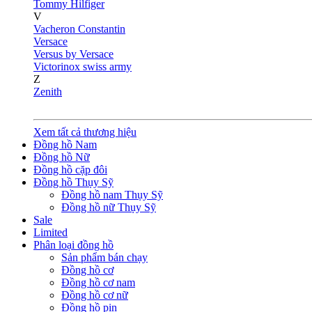
Tommy Hilfiger
V
Vacheron Constantin
Versace
Versus by Versace
Victorinox swiss army
Z
Zenith
Xem tất cả thương hiệu
Đồng hồ Nam
Đồng hồ Nữ
Đồng hồ cặp đôi
Đồng hồ Thụy Sỹ
Đồng hồ nam Thụy Sỹ
Đồng hồ nữ Thụy Sỹ
Sale
Limited
Phân loại đồng hồ
Sản phẩm bán chạy
Đồng hồ cơ
Đồng hồ cơ nam
Đồng hồ cơ nữ
Đồng hồ pin