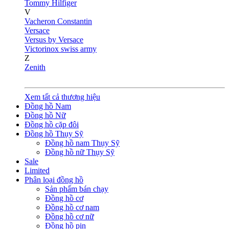
Tommy Hilfiger
V
Vacheron Constantin
Versace
Versus by Versace
Victorinox swiss army
Z
Zenith
Xem tất cả thương hiệu
Đồng hồ Nam
Đồng hồ Nữ
Đồng hồ cặp đôi
Đồng hồ Thụy Sỹ
Đồng hồ nam Thụy Sỹ
Đồng hồ nữ Thụy Sỹ
Sale
Limited
Phân loại đồng hồ
Sản phẩm bán chạy
Đồng hồ cơ
Đồng hồ cơ nam
Đồng hồ cơ nữ
Đồng hồ pin