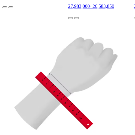
27,983,000
-
26,583,850