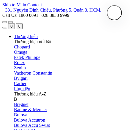
Skip to Main Content
331 Nguyễn Đình Chiểu, Phường 5, Quận 3, HCM.
Call Us: 1800 0091 | 028 3833 9999
0
0
Thương hiệu
Thương hiệu nổi bật
Chopard
Omega
Patek Philippe
Rolex
Zenith
Vacheron Constantin
Bvlgari
Cartier
Phụ kiện
Thương hiệu A-Z
B
Breguet
Baume & Mercier
Bulova
Bulova Accutron
Bulova Accu Swiss