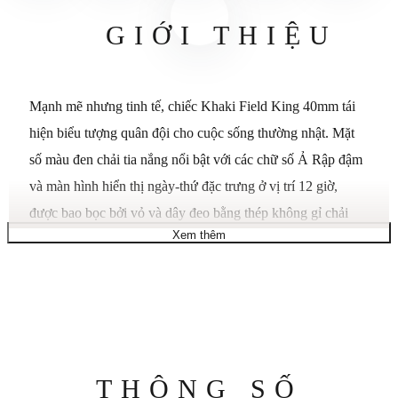
GIỚI THIỆU
Mạnh mẽ nhưng tinh tế, chiếc Khaki Field King 40mm tái
hiện biểu tượng quân đội cho cuộc sống thường nhật. Mặt
số màu đen chải tia nắng nổi bật với các chữ số Ả Rập đậm
và màn hình hiển thị ngày-thứ đặc trưng ở vị trí 12 giờ,
được bao bọc bởi vỏ và dây đeo bằng thép không gỉ chải
Xem thêm
xước với hệ thống điều chỉnh EasyClick. Được nâng cấp
khả năng chống nước lên 10 bar và trang bị mặt kính
sapphire chống phản chiếu, chiếc đồng hồ dã chiến này
mang lại độ bền vượt trội và độ rõ nét ngoài trời trong mọi
điều kiện. Một tác phẩm kinh điển hiện đại được chế tạo cho
thời gian rảnh rỗi với di sản làm cốt lõi. Bộ máy H-40. Bộ
Thông
THÔNG SỐ