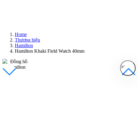
Home
Thương hiệu
Hamilton
Hamilton Khaki Field Watch 40mm
MENU
Đồng Hồ Nam
Đồng Hồ Nữ
Sản Phẩm Bán Chạy
Sản Phẩm Mới
Bài Viết