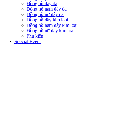
Đồng hồ dây da
Đồng hồ nam dây da
Đồng hồ nữ dây da
Đồng hồ dây kim loại
Đồng hồ nam dây kim loại
Đồng hồ nữ dây kim loại
Phụ kiện
Special Event