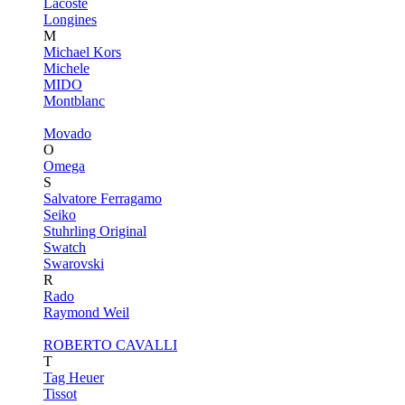
Lacoste
Longines
M
Michael Kors
Michele
MIDO
Montblanc
Movado
O
Omega
S
Salvatore Ferragamo
Seiko
Stuhrling Original
Swatch
Swarovski
R
Rado
Raymond Weil
ROBERTO CAVALLI
T
Tag Heuer
Tissot