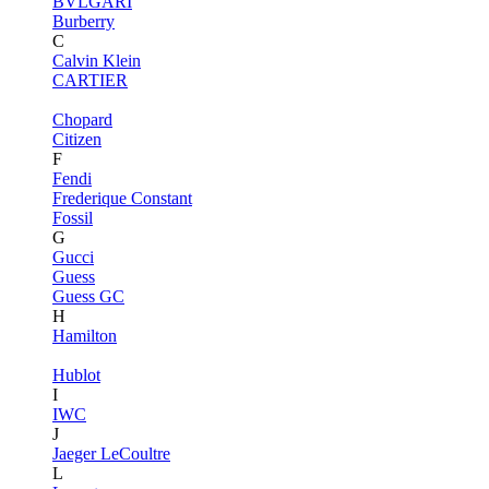
BVLGARI
Burberry
C
Calvin Klein
CARTIER
Chopard
Citizen
F
Fendi
Frederique Constant
Fossil
G
Gucci
Guess
Guess GC
H
Hamilton
Hublot
I
IWC
J
Jaeger LeCoultre
L