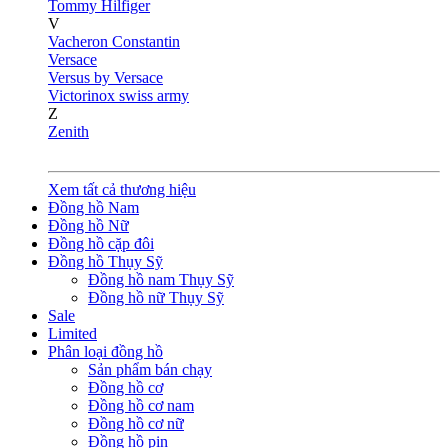
Tommy Hilfiger
V
Vacheron Constantin
Versace
Versus by Versace
Victorinox swiss army
Z
Zenith
Xem tất cả thương hiệu
Đồng hồ Nam
Đồng hồ Nữ
Đồng hồ cặp đôi
Đồng hồ Thụy Sỹ
Đồng hồ nam Thụy Sỹ
Đồng hồ nữ Thụy Sỹ
Sale
Limited
Phân loại đồng hồ
Sản phẩm bán chạy
Đồng hồ cơ
Đồng hồ cơ nam
Đồng hồ cơ nữ
Đồng hồ pin