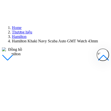
Home
Thương hiệu
Hamilton
Hamilton Khaki Navy Scuba Auto GMT Watch 43mm
MENU
Đồng Hồ Nam
Đồng Hồ Nữ
Sản Phẩm Bán Chạy
Sản Phẩm Mới
Bài Viết