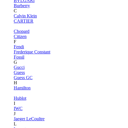
BVLGARI
Burberry
C
Calvin Klein
CARTIER
Chopard
Citizen
F
Fendi
Frederique Constant
Fossil
G
Gucci
Guess
Guess GC
H
Hamilton
Hublot
I
IWC
J
Jaeger LeCoultre
L