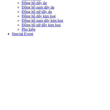
Đồng hồ dây da
Đồng hồ nam dây da
Đồng hồ nữ dây da
Đồng hồ dây kim loại
Đồng hồ nam dây kim loại
Đồng hồ nữ dây kim loại
Phụ kiện
Special Event