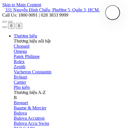
Skip to Main Content
331 Nguyễn Đình Chiểu, Phường 5, Quận 3, HCM.
Call Us: 1800 0091 | 028 3833 9999
0
0
Thương hiệu
Thương hiệu nổi bật
Chopard
Omega
Patek Philippe
Rolex
Zenith
Vacheron Constantin
Bvlgari
Cartier
Phụ kiện
Thương hiệu A-Z
B
Breguet
Baume & Mercier
Bulova
Bulova Accutron
Bulova Accu Swiss