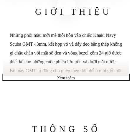
GIỚI THIỆU
Những phối màu mới mẻ thổi hồn vào chiếc Khaki Navy
Scuba GMT 43mm, kết hợp vỏ và dây đeo bằng thép không
gỉ chắc chắn với mặt số đen và vòng bezel gốm 24 giờ được
thiết kế cho những cuộc phiêu lưu trên và dưới mặt nước.
Bộ máy GMT tự động cho phép theo dõi nhiều múi giờ một
Xem thêm
cách dễ dàng, với kim GMT màu đỏ và vòng bezel xoay
cho phép xác định múi giờ thứ ba, mang lại sự linh hoạt
toàn cầu thực sự. Với khả năng chống nước 300m, núm vặn
chống nước và thao tác dễ dàng khi di chuyển, chiếc đồng
hồ lấy cảm hứng từ đồng hồ lặn này kết hợp hiệu năng
mạnh mẽ với phong cách tinh tế dành cho những nhà thám
Thông
THÔNG SỐ