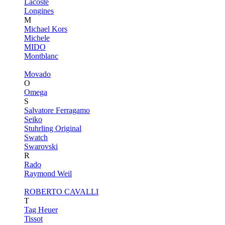
Lacoste
Longines
M
Michael Kors
Michele
MIDO
Montblanc
Movado
O
Omega
S
Salvatore Ferragamo
Seiko
Stuhrling Original
Swatch
Swarovski
R
Rado
Raymond Weil
ROBERTO CAVALLI
T
Tag Heuer
Tissot