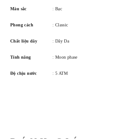
giúp thay đổi dây đeo dễ dàng. Chiều dài dây tiêu chuẩn ở
Màu sắc
: Bạc
vị trí 12 giờ: 75mm. Chiều dài ở vị trí 6 giờ: 120mm. Chiều
Phong cách
: Classic
rộng càng nối dây: 21mm. Khóa gập đôi. Thép không gỉ.
Chiều rộng khóa: 18mm.
Chất liệu dây
: Dây Da
Tính năng
: Moon phase
Độ chịu nước
: 5 ATM