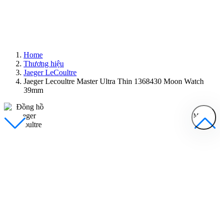
Home
Thương hiệu
Jaeger LeCoultre
Jaeger Lecoultre Master Ultra Thin 1368430 Moon Watch
39mm
MENU
Đồng Hồ Nam
Đồng Hồ Nữ
Sản Phẩm Bán Chạy
Sản Phẩm Mới
Bài Viết