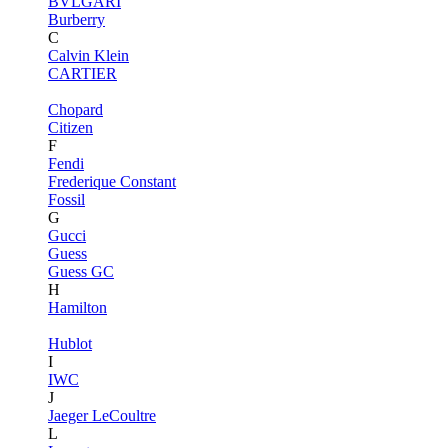
BVLGARI
Burberry
C
Calvin Klein
CARTIER
Chopard
Citizen
F
Fendi
Frederique Constant
Fossil
G
Gucci
Guess
Guess GC
H
Hamilton
Hublot
I
IWC
J
Jaeger LeCoultre
L