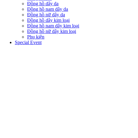
Đồng hồ dây da
Đồng hồ nam dây da
Đồng hồ nữ dây da
Đồng hồ dây kim loại
Đồng hồ nam dây kim loại
Đồng hồ nữ dây kim loại
Phụ kiện
Special Event