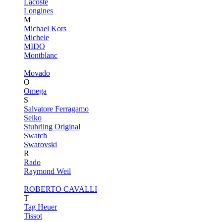
Lacoste
Longines
M
Michael Kors
Michele
MIDO
Montblanc
Movado
O
Omega
S
Salvatore Ferragamo
Seiko
Stuhrling Original
Swatch
Swarovski
R
Rado
Raymond Weil
ROBERTO CAVALLI
T
Tag Heuer
Tissot