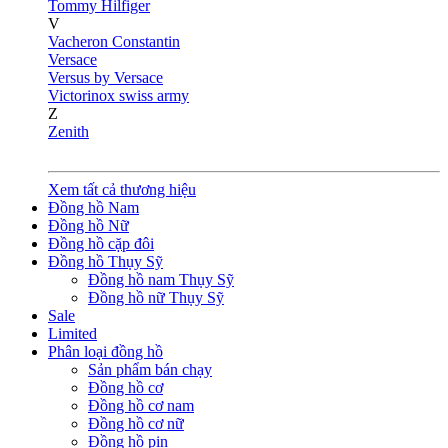
Tommy Hilfiger
V
Vacheron Constantin
Versace
Versus by Versace
Victorinox swiss army
Z
Zenith
Xem tất cả thương hiệu
Đồng hồ Nam
Đồng hồ Nữ
Đồng hồ cặp đôi
Đồng hồ Thụy Sỹ
Đồng hồ nam Thụy Sỹ
Đồng hồ nữ Thụy Sỹ
Sale
Limited
Phân loại đồng hồ
Sản phẩm bán chạy
Đồng hồ cơ
Đồng hồ cơ nam
Đồng hồ cơ nữ
Đồng hồ pin