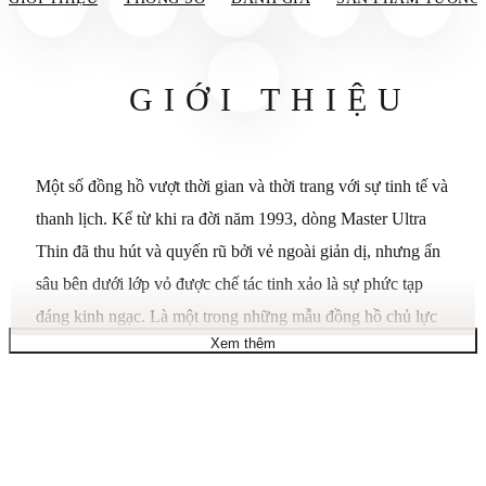
GIỚI THIỆU
Một số đồng hồ vượt thời gian và thời trang với sự tinh tế và
thanh lịch. Kể từ khi ra đời năm 1993, dòng Master Ultra
Thin đã thu hút và quyến rũ bởi vẻ ngoài giản dị, nhưng ẩn
sâu bên dưới lớp vỏ được chế tác tinh xảo là sự phức tạp
đáng kinh ngạc. Là một trong những mẫu đồng hồ chủ lực
Xem thêm
của hãng, Master Ultra Thin Moon đã được tái hiện nhiều
lần. Khám phá những cải tiến mới nhất của mẫu đồng hồ
thép không gỉ này với mặt số bạc chải tia nắng. Vỏ: Thép
không gỉ. Đường kính: 39 mm. Độ dày: 9,3 mm. Khả năng
chống nước: 5 bar. Mặt số: Vạch chỉ giờ mạ Rhodium, màu