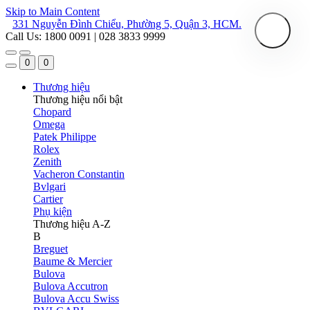
Skip to Main Content
331 Nguyễn Đình Chiểu, Phường 5, Quận 3, HCM.
Call Us: 1800 0091 | 028 3833 9999
0
0
Thương hiệu
Thương hiệu nổi bật
Chopard
Omega
Patek Philippe
Rolex
Zenith
Vacheron Constantin
Bvlgari
Cartier
Phụ kiện
Thương hiệu A-Z
B
Breguet
Baume & Mercier
Bulova
Bulova Accutron
Bulova Accu Swiss