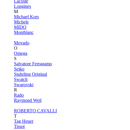
Lacoste
Longines
M
Michael Kors
Michele
MIDO
Montblanc
Movado
O
Omega
S
Salvatore Ferragamo
Seiko
Stuhrling Original
Swatch
Swarovski
R
Rado
Raymond Weil
ROBERTO CAVALLI
T
Tag Heuer
Tissot