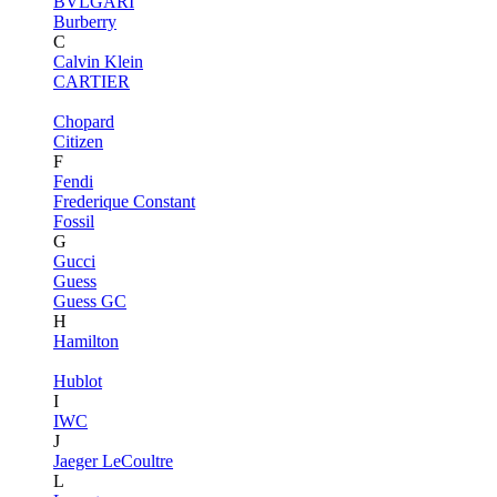
BVLGARI
Burberry
C
Calvin Klein
CARTIER
Chopard
Citizen
F
Fendi
Frederique Constant
Fossil
G
Gucci
Guess
Guess GC
H
Hamilton
Hublot
I
IWC
J
Jaeger LeCoultre
L