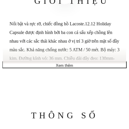
GIỚI THIỆU
Nổi bật và rực rỡ, chiếc đồng hồ Lacoste.12.12 Holiday
Capsule được định hình bởi ba con cá sấu xếp chồng lên
nhau với các sắc thái khác nhau ở vị trí 3 giờ trên mặt số đầy
màu sắc. Khả năng chống nước: 5 ATM / 50 mét. Bộ máy: 3
kim. Đường kính vỏ: 36 mm. Chiều dài dây đeo: 130mm-
Xem thêm
185mm. Chất liệu dây đeo: Silicone đỏ.
Thông
THÔNG SỐ
số