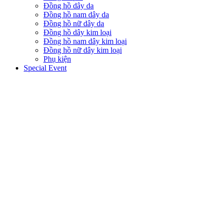
Đồng hồ dây da
Đồng hồ nam dây da
Đồng hồ nữ dây da
Đồng hồ dây kim loại
Đồng hồ nam dây kim loại
Đồng hồ nữ dây kim loại
Phụ kiện
Special Event