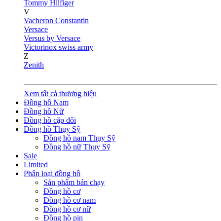
Tommy Hilfiger
V
Vacheron Constantin
Versace
Versus by Versace
Victorinox swiss army
Z
Zenith
Xem tất cả thương hiệu
Đồng hồ Nam
Đồng hồ Nữ
Đồng hồ cặp đôi
Đồng hồ Thụy Sỹ
Đồng hồ nam Thụy Sỹ
Đồng hồ nữ Thụy Sỹ
Sale
Limited
Phân loại đồng hồ
Sản phẩm bán chạy
Đồng hồ cơ
Đồng hồ cơ nam
Đồng hồ cơ nữ
Đồng hồ pin