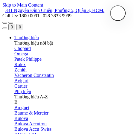
Skip to Main Content
331 Nguyễn Đình Chiểu, Phường 5, Quận 3, HCM.
Call Us: 1800 0091 | 028 3833 9999
0
0
Thương hiệu
Thương hiệu nổi bật
Chopard
Omega
Patek Philippe
Rolex
Zenith
Vacheron Constantin
Bvlgari
Cartier
Phụ kiện
Thương hiệu A-Z
B
Breguet
Baume & Mercier
Bulova
Bulova Accutron
Bulova Accu Swiss