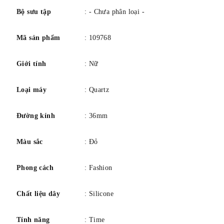
Bộ sưu tập
: - Chưa phân loại -
Mã sản phẩm
: 109768
Giới tính
: Nữ
Loại máy
: Quartz
Đường kính
: 36mm
Màu sắc
: Đỏ
Phong cách
: Fashion
Chất liệu dây
: Silicone
Tính năng
: Time