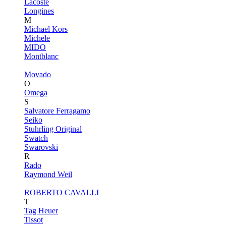
Lacoste
Longines
M
Michael Kors
Michele
MIDO
Montblanc
Movado
O
Omega
S
Salvatore Ferragamo
Seiko
Stuhrling Original
Swatch
Swarovski
R
Rado
Raymond Weil
ROBERTO CAVALLI
T
Tag Heuer
Tissot