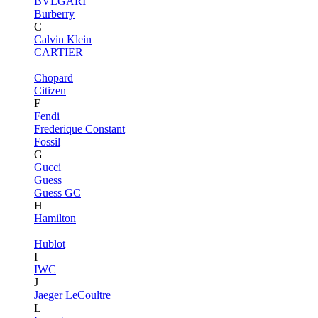
BVLGARI
Burberry
C
Calvin Klein
CARTIER
Chopard
Citizen
F
Fendi
Frederique Constant
Fossil
G
Gucci
Guess
Guess GC
H
Hamilton
Hublot
I
IWC
J
Jaeger LeCoultre
L