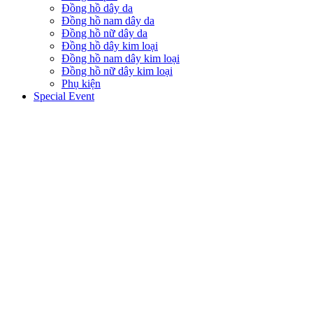
Đồng hồ dây da
Đồng hồ nam dây da
Đồng hồ nữ dây da
Đồng hồ dây kim loại
Đồng hồ nam dây kim loại
Đồng hồ nữ dây kim loại
Phụ kiện
Special Event