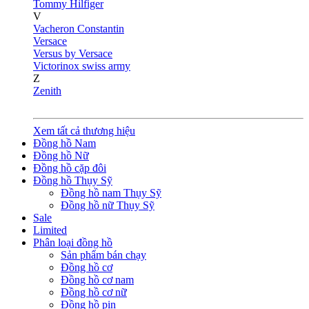
Tommy Hilfiger
V
Vacheron Constantin
Versace
Versus by Versace
Victorinox swiss army
Z
Zenith
Xem tất cả thương hiệu
Đồng hồ Nam
Đồng hồ Nữ
Đồng hồ cặp đôi
Đồng hồ Thụy Sỹ
Đồng hồ nam Thụy Sỹ
Đồng hồ nữ Thụy Sỹ
Sale
Limited
Phân loại đồng hồ
Sản phẩm bán chạy
Đồng hồ cơ
Đồng hồ cơ nam
Đồng hồ cơ nữ
Đồng hồ pin