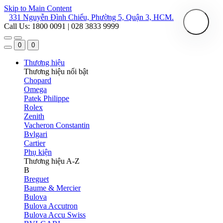
Skip to Main Content
331 Nguyễn Đình Chiểu, Phường 5, Quận 3, HCM.
Call Us: 1800 0091 | 028 3833 9999
0
0
Thương hiệu
Thương hiệu nổi bật
Chopard
Omega
Patek Philippe
Rolex
Zenith
Vacheron Constantin
Bvlgari
Cartier
Phụ kiện
Thương hiệu A-Z
B
Breguet
Baume & Mercier
Bulova
Bulova Accutron
Bulova Accu Swiss