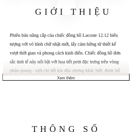
GIỚI THIỆU
Phiên bản nâng cấp của chiếc đồng hồ Lacoste 12.12 biểu
tượng với vỏ hình chữ nhật mới, lấy cảm hứng từ thiết kế
vượt thời gian và phong cách kinh điển. Chiếc đồng hồ đơn
sắc tinh tế này nổi bật với họa tiết petit đặc trưng trên vòng
phản quang - một chi tiết kín đáo nhưng khác biệt, được bổ
Xem thêm
sung bởi viền bezel được đánh bóng. Dây đeo mắt xích làm
tăng thêm vẻ tinh tế cho mẫu đồng hồ ba kim này với chức
năng hiển thị ngày, trong khi mặt số tối giản: màu đen. Bộ
máy: thạch anh. Vỏ: hình vuông, thép đen mạ ion, 39mm.
Dây đeo: vòng đeo tay thép đen mạ ion với khóa gập. Khả
năng chống nước đến 50 mét.
Thông
THÔNG SỐ