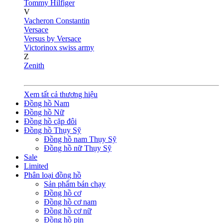
Tommy Hilfiger
V
Vacheron Constantin
Versace
Versus by Versace
Victorinox swiss army
Z
Zenith
Xem tất cả thương hiệu
Đồng hồ Nam
Đồng hồ Nữ
Đồng hồ cặp đôi
Đồng hồ Thụy Sỹ
Đồng hồ nam Thụy Sỹ
Đồng hồ nữ Thụy Sỹ
Sale
Limited
Phân loại đồng hồ
Sản phẩm bán chạy
Đồng hồ cơ
Đồng hồ cơ nam
Đồng hồ cơ nữ
Đồng hồ pin