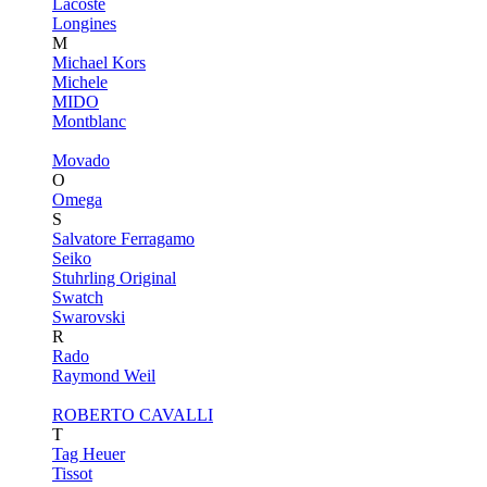
Lacoste
Longines
M
Michael Kors
Michele
MIDO
Montblanc
Movado
O
Omega
S
Salvatore Ferragamo
Seiko
Stuhrling Original
Swatch
Swarovski
R
Rado
Raymond Weil
ROBERTO CAVALLI
T
Tag Heuer
Tissot