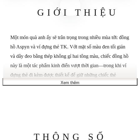
GIỚI THIỆU
Một món quà anh ấy sẽ trân trọng trong nhiều mùa tới: đồng
hồ Aspyn và ví đựng thẻ TK. Với mặt số màu đen tối giản
và dây đeo bằng thép không gỉ hai tông màu, chiếc đồng hồ
này là một tác phẩm kinh điển vượt thời gian—trong khi ví
đựng thẻ đi kèm được thiết kế để giữ những chiếc thẻ
Xem thêm
thường dùng của bạn luôn bên cạnh một cách thời trang. Cả
hai vật dụng thiết yếu này tạo nên một bộ đôi tinh tế. Bộ quà
tặng đồng hồ và ví đựng thẻ. Thép không gỉ. Phụ kiện mạ
bạc và vàng. Ví: 100% da. Ví đựng thẻ: Dài 4” x Cao 2.5”.
Kích thước lớn. Vỏ 42mm. Máy quartz/3 kim. Khóa cài.
Chống nước đến 5 ATM.
Thông
THÔNG SỐ