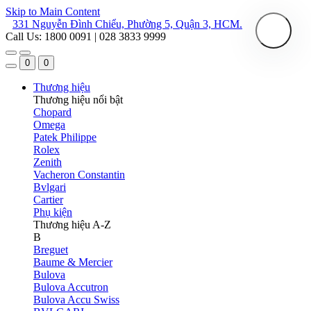
Skip to Main Content
331 Nguyễn Đình Chiểu, Phường 5, Quận 3, HCM.
Call Us: 1800 0091 | 028 3833 9999
0
0
Thương hiệu
Thương hiệu nổi bật
Chopard
Omega
Patek Philippe
Rolex
Zenith
Vacheron Constantin
Bvlgari
Cartier
Phụ kiện
Thương hiệu A-Z
B
Breguet
Baume & Mercier
Bulova
Bulova Accutron
Bulova Accu Swiss