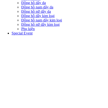
Đồng hồ dây da
Đồng hồ nam dây da
Đồng hồ nữ dây da
Đồng hồ dây kim loại
Đồng hồ nam dây kim loại
Đồng hồ nữ dây kim loại
Phụ kiện
Special Event