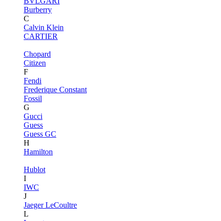
BVLGARI
Burberry
C
Calvin Klein
CARTIER
Chopard
Citizen
F
Fendi
Frederique Constant
Fossil
G
Gucci
Guess
Guess GC
H
Hamilton
Hublot
I
IWC
J
Jaeger LeCoultre
L