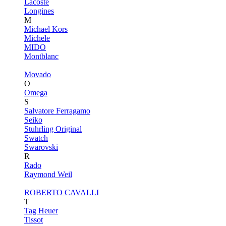
Lacoste
Longines
M
Michael Kors
Michele
MIDO
Montblanc
Movado
O
Omega
S
Salvatore Ferragamo
Seiko
Stuhrling Original
Swatch
Swarovski
R
Rado
Raymond Weil
ROBERTO CAVALLI
T
Tag Heuer
Tissot