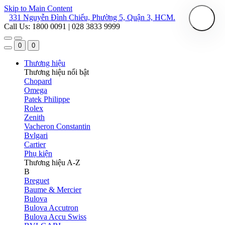
Skip to Main Content
331 Nguyễn Đình Chiểu, Phường 5, Quận 3, HCM.
Call Us: 1800 0091 | 028 3833 9999
0
0
Thương hiệu
Thương hiệu nổi bật
Chopard
Omega
Patek Philippe
Rolex
Zenith
Vacheron Constantin
Bvlgari
Cartier
Phụ kiện
Thương hiệu A-Z
B
Breguet
Baume & Mercier
Bulova
Bulova Accutron
Bulova Accu Swiss