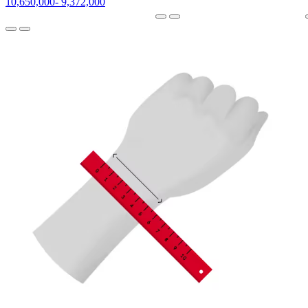
10,650,000
-
9,372,000