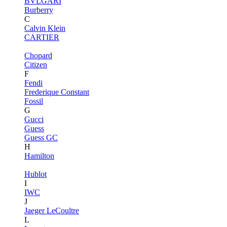
BVLGARI
Burberry
C
Calvin Klein
CARTIER
Chopard
Citizen
F
Fendi
Frederique Constant
Fossil
G
Gucci
Guess
Guess GC
H
Hamilton
Hublot
I
IWC
J
Jaeger LeCoultre
L