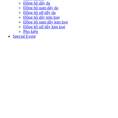
Đồng hồ dây da
Đồng hồ nam dây da
Đồng hồ nữ dây da
Đồng hồ dây kim loại
Đồng hồ nam dây kim loại
Đồng hồ nữ dây kim loại
Phụ kiện
Special Event