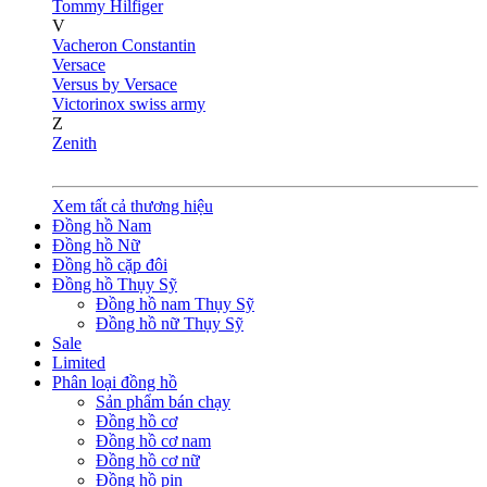
Tommy Hilfiger
V
Vacheron Constantin
Versace
Versus by Versace
Victorinox swiss army
Z
Zenith
Xem tất cả thương hiệu
Đồng hồ Nam
Đồng hồ Nữ
Đồng hồ cặp đôi
Đồng hồ Thụy Sỹ
Đồng hồ nam Thụy Sỹ
Đồng hồ nữ Thụy Sỹ
Sale
Limited
Phân loại đồng hồ
Sản phẩm bán chạy
Đồng hồ cơ
Đồng hồ cơ nam
Đồng hồ cơ nữ
Đồng hồ pin