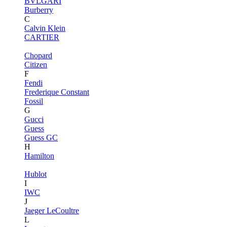
BVLGARI
Burberry
C
Calvin Klein
CARTIER
Chopard
Citizen
F
Fendi
Frederique Constant
Fossil
G
Gucci
Guess
Guess GC
H
Hamilton
Hublot
I
IWC
J
Jaeger LeCoultre
L