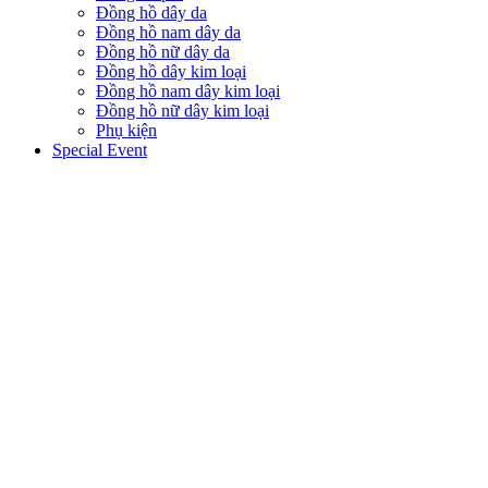
Đồng hồ dây da
Đồng hồ nam dây da
Đồng hồ nữ dây da
Đồng hồ dây kim loại
Đồng hồ nam dây kim loại
Đồng hồ nữ dây kim loại
Phụ kiện
Special Event