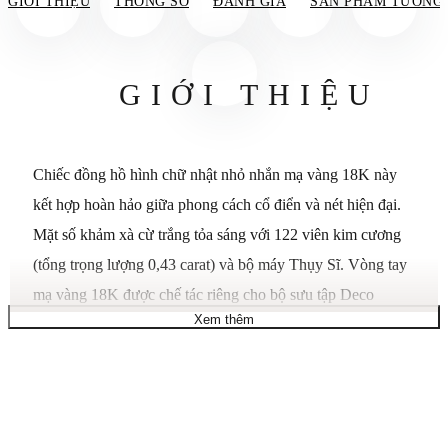
GIỚI THIỆU
THÔNG SỐ
ĐÁNH GIÁ
SẢN PHẨM TƯƠNG
GIỚI THIỆU
Chiếc đồng hồ hình chữ nhật nhỏ nhắn mạ vàng 18K này
kết hợp hoàn hảo giữa phong cách cổ điển và nét hiện đại.
Mặt số khảm xà cừ trắng tỏa sáng với 122 viên kim cương
(tổng trọng lượng 0,43 carat) và bộ máy Thụy Sĩ. Vòng tay
mạ vàng 18K được chế tác riêng cho bộ sưu tập Deco
Xem thêm
Madison Mini và có thể thay thế bằng bất kỳ dây đeo
MICHELE 12mm nào. Tổng số kim cương: 122. Tổng
trọng lượng kim cương: 0.4300 carat. Kích thước vỏ:
24MM. Chiều rộng dây đeo: 12MM. Bộ máy: Thạch anh
Thụy Sĩ ba kim. Loại kính: Sapphire. Màu vỏ: Mạ vàng