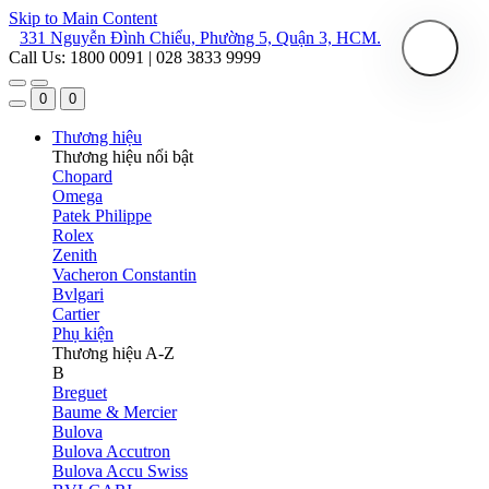
Skip to Main Content
331 Nguyễn Đình Chiểu, Phường 5, Quận 3, HCM.
Call Us: 1800 0091 | 028 3833 9999
0
0
Thương hiệu
Thương hiệu nổi bật
Chopard
Omega
Patek Philippe
Rolex
Zenith
Vacheron Constantin
Bvlgari
Cartier
Phụ kiện
Thương hiệu A-Z
B
Breguet
Baume & Mercier
Bulova
Bulova Accutron
Bulova Accu Swiss