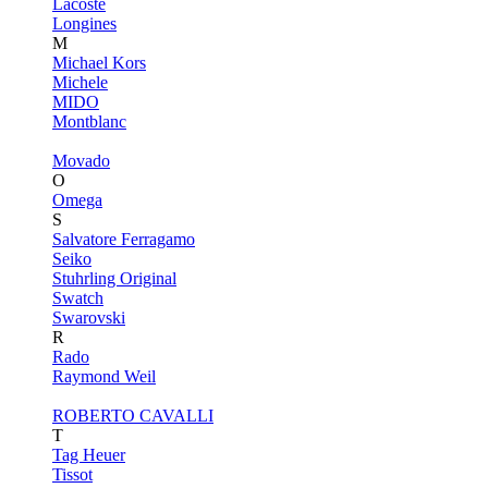
Lacoste
Longines
M
Michael Kors
Michele
MIDO
Montblanc
Movado
O
Omega
S
Salvatore Ferragamo
Seiko
Stuhrling Original
Swatch
Swarovski
R
Rado
Raymond Weil
ROBERTO CAVALLI
T
Tag Heuer
Tissot