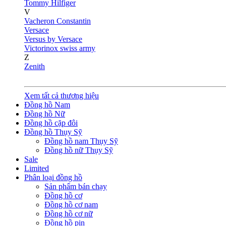
Tommy Hilfiger
V
Vacheron Constantin
Versace
Versus by Versace
Victorinox swiss army
Z
Zenith
Xem tất cả thương hiệu
Đồng hồ Nam
Đồng hồ Nữ
Đồng hồ cặp đôi
Đồng hồ Thụy Sỹ
Đồng hồ nam Thụy Sỹ
Đồng hồ nữ Thụy Sỹ
Sale
Limited
Phân loại đồng hồ
Sản phẩm bán chạy
Đồng hồ cơ
Đồng hồ cơ nam
Đồng hồ cơ nữ
Đồng hồ pin