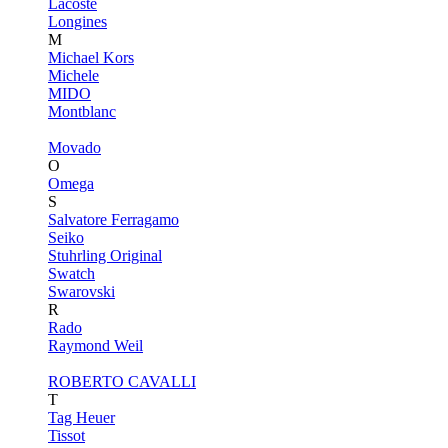
Lacoste
Longines
M
Michael Kors
Michele
MIDO
Montblanc
Movado
O
Omega
S
Salvatore Ferragamo
Seiko
Stuhrling Original
Swatch
Swarovski
R
Rado
Raymond Weil
ROBERTO CAVALLI
T
Tag Heuer
Tissot