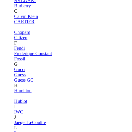
BVLGARI
Burberry
C
Calvin Klein
CARTIER
Chopard
Citizen
F
Fendi
Frederique Constant
Fossil
G
Gucci
Guess
Guess GC
H
Hamilton
Hublot
I
IWC
J
Jaeger LeCoultre
L