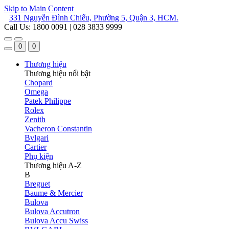
Skip to Main Content
331 Nguyễn Đình Chiểu, Phường 5, Quận 3, HCM.
Call Us: 1800 0091 | 028 3833 9999
0
0
Thương hiệu
Thương hiệu nổi bật
Chopard
Omega
Patek Philippe
Rolex
Zenith
Vacheron Constantin
Bvlgari
Cartier
Phụ kiện
Thương hiệu A-Z
B
Breguet
Baume & Mercier
Bulova
Bulova Accutron
Bulova Accu Swiss