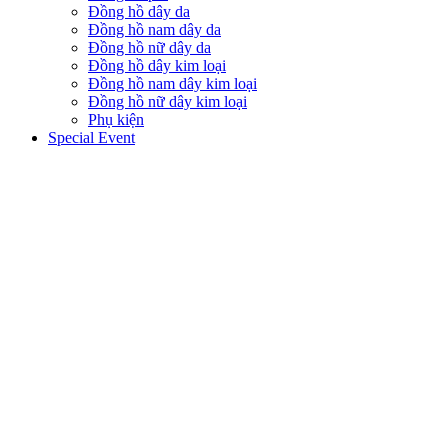
Đồng hồ dây da
Đồng hồ nam dây da
Đồng hồ nữ dây da
Đồng hồ dây kim loại
Đồng hồ nam dây kim loại
Đồng hồ nữ dây kim loại
Phụ kiện
Special Event