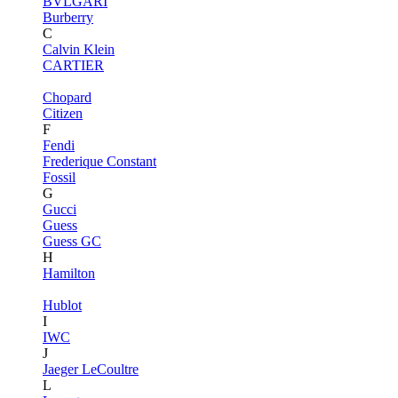
BVLGARI
Burberry
C
Calvin Klein
CARTIER
Chopard
Citizen
F
Fendi
Frederique Constant
Fossil
G
Gucci
Guess
Guess GC
H
Hamilton
Hublot
I
IWC
J
Jaeger LeCoultre
L