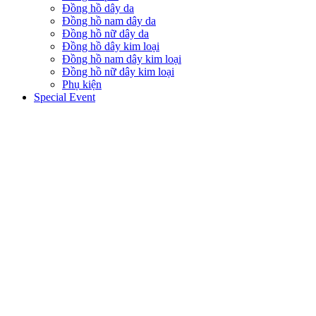
Đồng hồ dây da
Đồng hồ nam dây da
Đồng hồ nữ dây da
Đồng hồ dây kim loại
Đồng hồ nam dây kim loại
Đồng hồ nữ dây kim loại
Phụ kiện
Special Event