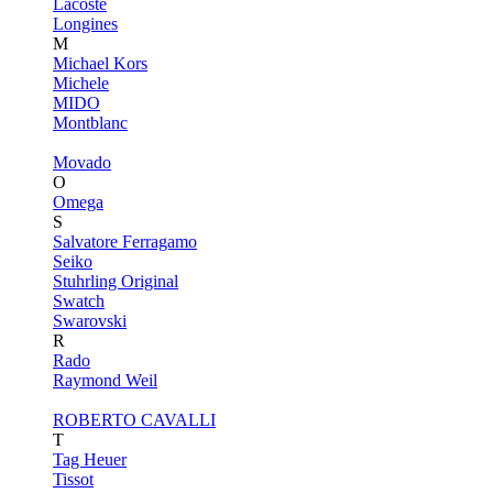
Lacoste
Longines
M
Michael Kors
Michele
MIDO
Montblanc
Movado
O
Omega
S
Salvatore Ferragamo
Seiko
Stuhrling Original
Swatch
Swarovski
R
Rado
Raymond Weil
ROBERTO CAVALLI
T
Tag Heuer
Tissot