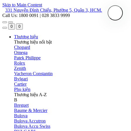
Skip to Main Content
331 Nguyễn Đình Chiểu, Phường 5, Quận 3, HCM.
Call Us: 1800 0091 | 028 3833 9999
0
0
Thương hiệu
Thương hiệu nổi bật
Chopard
Omega
Patek Philippe
Rolex
Zenith
Vacheron Constantin
Bvlgari
Cartier
Phụ kiện
Thương hiệu A-Z
B
Breguet
Baume & Mercier
Bulova
Bulova Accutron
Bulova Accu Swiss