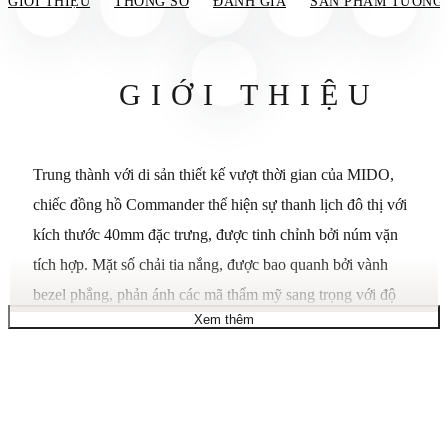
GIỚI THIỆU
THÔNG SỐ
ĐÁNH GIÁ
SẢN PHẨM TƯƠNG
GIỚI THIỆU
Trung thành với di sản thiết kế vượt thời gian của MIDO,
chiếc đồng hồ Commander thể hiện sự thanh lịch đô thị với
kích thước 40mm đặc trưng, ​​được tinh chỉnh bởi núm vặn
tích hợp. Mặt số chải tia nắng, được bao quanh bởi vành
bezel phẳng, phản ánh các mã thẩm mỹ sang trọng với độ
Xem thêm
chính xác tối giản. Dây đeo 3 mắt xích có thể thay thế mang
lại sự thoải mái và tính linh hoạt cho việc đeo hàng ngày.
Bên trong, bộ máy Caliber 80.621 – được trang bị lò xo cân
bằng Nivachron – mang lại độ chính xác vượt trội và khả
năng dự trữ năng lượng lên đến 80 giờ. Là một tác phẩm