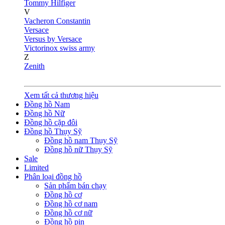
Tommy Hilfiger
V
Vacheron Constantin
Versace
Versus by Versace
Victorinox swiss army
Z
Zenith
Xem tất cả thương hiệu
Đồng hồ Nam
Đồng hồ Nữ
Đồng hồ cặp đôi
Đồng hồ Thụy Sỹ
Đồng hồ nam Thụy Sỹ
Đồng hồ nữ Thụy Sỹ
Sale
Limited
Phân loại đồng hồ
Sản phẩm bán chạy
Đồng hồ cơ
Đồng hồ cơ nam
Đồng hồ cơ nữ
Đồng hồ pin