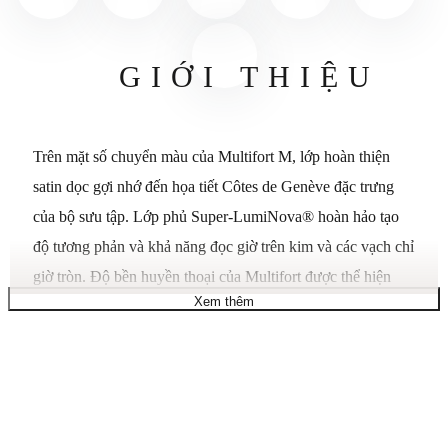
GIỚI THIỆU
Trên mặt số chuyển màu của Multifort M, lớp hoàn thiện
satin dọc gợi nhớ đến họa tiết Côtes de Genève đặc trưng
của bộ sưu tập. Lớp phủ Super-LumiNova® hoàn hảo tạo
độ tương phản và khả năng đọc giờ trên kim và các vạch chỉ
giờ tròn. Độ bền huyền thoại của Multifort được thể hiện
Xem thêm
qua nhịp điệu của bộ máy Caliber 80 nổi tiếng. Khả năng
dự trữ năng lượng lên đến 80 giờ được kết hợp với lò xo cân
bằng bằng Nivachron™ – một vật liệu mang tính cách mạng
mang lại độ chính xác vượt trội. MIDO cung cấp Multifort
M với hệ thống thay dây đeo không cần dụng cụ, có phiên