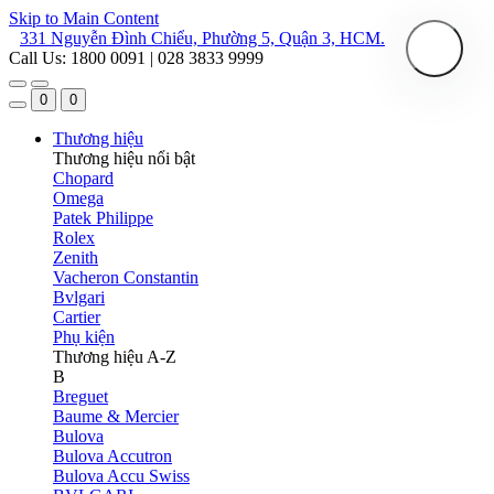
Skip to Main Content
331 Nguyễn Đình Chiểu, Phường 5, Quận 3, HCM.
Call Us: 1800 0091 | 028 3833 9999
0
0
Thương hiệu
Thương hiệu nổi bật
Chopard
Omega
Patek Philippe
Rolex
Zenith
Vacheron Constantin
Bvlgari
Cartier
Phụ kiện
Thương hiệu A-Z
B
Breguet
Baume & Mercier
Bulova
Bulova Accutron
Bulova Accu Swiss