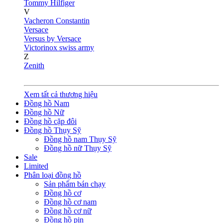
Tommy Hilfiger
V
Vacheron Constantin
Versace
Versus by Versace
Victorinox swiss army
Z
Zenith
Xem tất cả thương hiệu
Đồng hồ Nam
Đồng hồ Nữ
Đồng hồ cặp đôi
Đồng hồ Thụy Sỹ
Đồng hồ nam Thụy Sỹ
Đồng hồ nữ Thụy Sỹ
Sale
Limited
Phân loại đồng hồ
Sản phẩm bán chạy
Đồng hồ cơ
Đồng hồ cơ nam
Đồng hồ cơ nữ
Đồng hồ pin