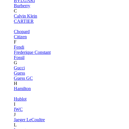
BVLGARI
Burberry
C
Calvin Klein
CARTIER
Chopard
Citizen
F
Fendi
Frederique Constant
Fossil
G
Gucci
Guess
Guess GC
H
Hamilton
Hublot
I
IWC
J
Jaeger LeCoultre
L