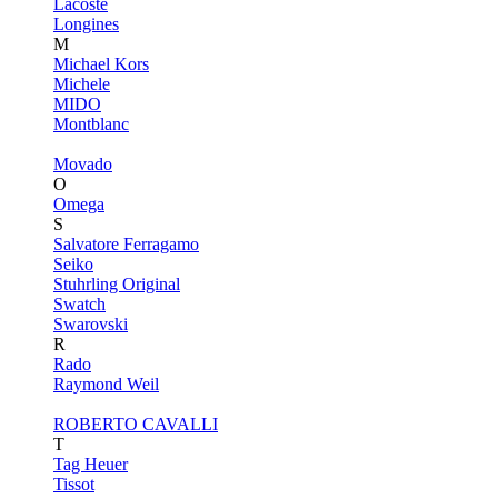
Lacoste
Longines
M
Michael Kors
Michele
MIDO
Montblanc
Movado
O
Omega
S
Salvatore Ferragamo
Seiko
Stuhrling Original
Swatch
Swarovski
R
Rado
Raymond Weil
ROBERTO CAVALLI
T
Tag Heuer
Tissot