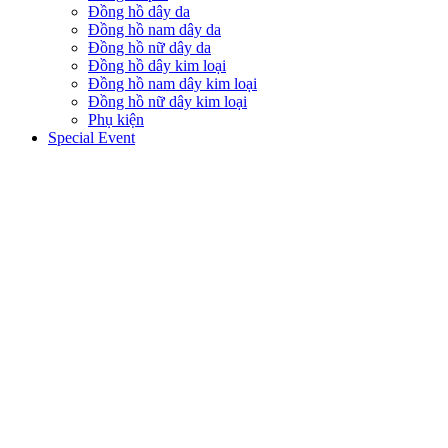
Đồng hồ dây da
Đồng hồ nam dây da
Đồng hồ nữ dây da
Đồng hồ dây kim loại
Đồng hồ nam dây kim loại
Đồng hồ nữ dây kim loại
Phụ kiện
Special Event