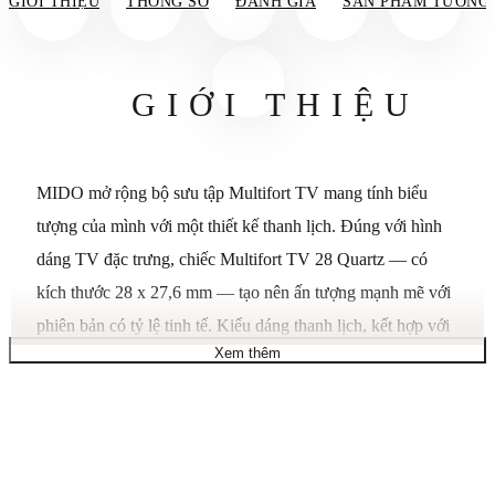
GIỚI THIỆU
THÔNG SỐ
ĐÁNH GIÁ
SẢN PHẨM TƯƠNG
GIỚI THIỆU
MIDO mở rộng bộ sưu tập Multifort TV mang tính biểu
tượng của mình với một thiết kế thanh lịch. Đúng với hình
dáng TV đặc trưng, ​​chiếc Multifort TV 28 Quartz — có
kích thước 28 x 27,6 mm — tạo nên ấn tượng mạnh mẽ với
phiên bản có tỷ lệ tinh tế. Kiểu dáng thanh lịch, kết hợp với
Xem thêm
bộ máy thạch anh, đảm bảo cả độ chính xác và sự thoải mái
khi đeo hàng ngày. Mặt kính sapphire bảo vệ mặt số một
cách bền bỉ, trong khi các đường nét gọn gàng, tinh tế làm
nổi bật phong cách đặc trưng của bộ sưu tập. Một mẫu đồng
hồ phù hợp với mọi cổ tay, thể hiện sức hấp dẫn hiện đại