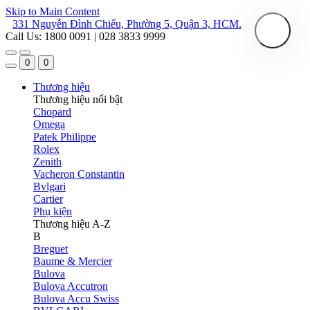
Skip to Main Content
331 Nguyễn Đình Chiểu, Phường 5, Quận 3, HCM.
Call Us: 1800 0091 | 028 3833 9999
0
0
Thương hiệu
Thương hiệu nổi bật
Chopard
Omega
Patek Philippe
Rolex
Zenith
Vacheron Constantin
Bvlgari
Cartier
Phụ kiện
Thương hiệu A-Z
B
Breguet
Baume & Mercier
Bulova
Bulova Accutron
Bulova Accu Swiss