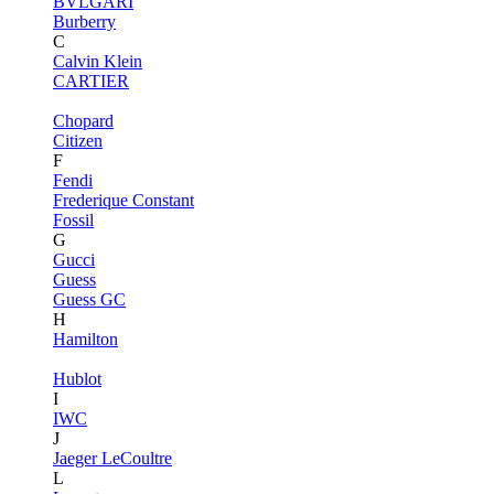
BVLGARI
Burberry
C
Calvin Klein
CARTIER
Chopard
Citizen
F
Fendi
Frederique Constant
Fossil
G
Gucci
Guess
Guess GC
H
Hamilton
Hublot
I
IWC
J
Jaeger LeCoultre
L