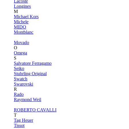
Lacoste
Longines
M
Michael Kors
Michele
MIDO
Montblanc
Movado
O
Omega
S
Salvatore Ferragamo
Seiko
Stuhrling Original
Swatch
Swarovski
R
Rado
Raymond Weil
ROBERTO CAVALLI
T
Tag Heuer
Tissot