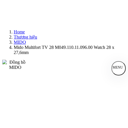
Home
Thương hiệu
MIDO
Mido Multifort TV 28 M049.110.11.096.00 Watch 28 x
27,6mm
MENU
Đồng Hồ Nam
Đồng Hồ Nữ
Sản Phẩm Bán Chạy
Sản Phẩm Mới
Bài Viết