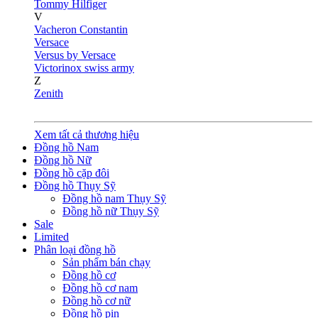
Tommy Hilfiger
V
Vacheron Constantin
Versace
Versus by Versace
Victorinox swiss army
Z
Zenith
Xem tất cả thương hiệu
Đồng hồ Nam
Đồng hồ Nữ
Đồng hồ cặp đôi
Đồng hồ Thụy Sỹ
Đồng hồ nam Thụy Sỹ
Đồng hồ nữ Thụy Sỹ
Sale
Limited
Phân loại đồng hồ
Sản phẩm bán chạy
Đồng hồ cơ
Đồng hồ cơ nam
Đồng hồ cơ nữ
Đồng hồ pin