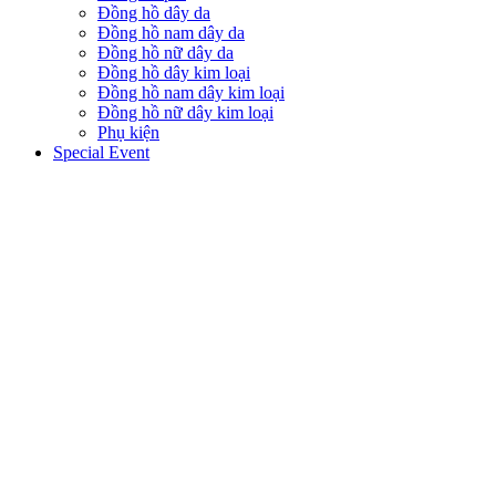
Đồng hồ dây da
Đồng hồ nam dây da
Đồng hồ nữ dây da
Đồng hồ dây kim loại
Đồng hồ nam dây kim loại
Đồng hồ nữ dây kim loại
Phụ kiện
Special Event