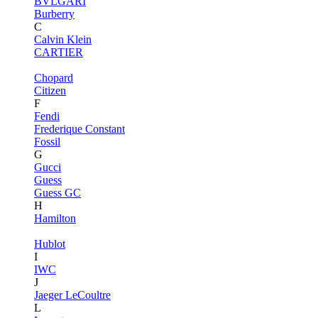
BVLGARI
Burberry
C
Calvin Klein
CARTIER
Chopard
Citizen
F
Fendi
Frederique Constant
Fossil
G
Gucci
Guess
Guess GC
H
Hamilton
Hublot
I
IWC
J
Jaeger LeCoultre
L