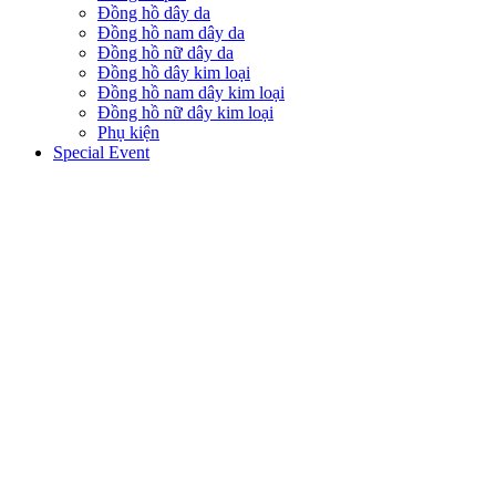
Đồng hồ dây da
Đồng hồ nam dây da
Đồng hồ nữ dây da
Đồng hồ dây kim loại
Đồng hồ nam dây kim loại
Đồng hồ nữ dây kim loại
Phụ kiện
Special Event