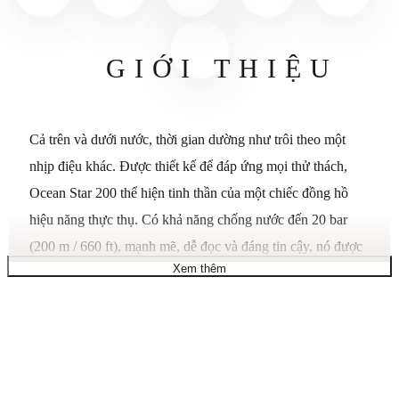
GIỚI THIỆU
Cả trên và dưới nước, thời gian dường như trôi theo một
nhịp điệu khác. Được thiết kế để đáp ứng mọi thử thách,
Ocean Star 200 thể hiện tinh thần của một chiếc đồng hồ
hiệu năng thực thụ. Có khả năng chống nước đến 20 bar
(200 m / 660 ft), mạnh mẽ, dễ đọc và đáng tin cậy, nó được
Xem thêm
trang bị bộ máy Caliber 80, cho khả năng dự trữ năng lượng
lên đến 80 giờ, và lò xo cân bằng Nivachron™ giúp chống
lại từ trường và các va chạm hàng ngày một cách tuyệt vời.
Vỏ thép không gỉ 41 mm được hoàn thiện mờ và đánh bóng
kết hợp sự thoải mái và độ bền, trong khi vành xoay một