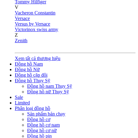
Tommy Hilfiger
V
Vacheron Constantin
Versace
Versus by Versace
Victorinox swiss army
Z
Zenith
Xem tất cả thương hiệu
Đồng hồ Nam
Đồng hồ Nữ
Đồng hồ cặp đôi
Đồng hồ Thụy Sỹ
Đồng hồ nam Thụy Sỹ
Đồng hồ nữ Thụy Sỹ
Sale
Limited
Phân loại đồng hồ
Sản phẩm bán chạy
Đồng hồ cơ
Đồng hồ cơ nam
Đồng hồ cơ nữ
Đồng hồ pin