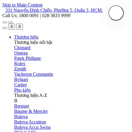
Skip to Main Content
331 Nguyễn Đình Chiểu, Phường 5, Quận 3, HCM.
Call Us: 1800 0091 | 028 3833 9999
0
0
Thương hiệu
Thương hiệu nổi bật
Chopard
Omega
Patek Philippe
Rolex
Zenith
Vacheron Constantin
Bvlgari
Cartier
Phụ kiện
Thương hiệu A-Z
B
Breguet
Baume & Mercier
Bulova
Bulova Accutron
Bulova Accu Swiss