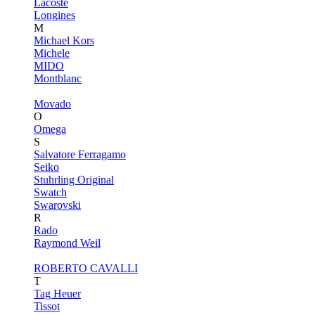
Lacoste
Longines
M
Michael Kors
Michele
MIDO
Montblanc
Movado
O
Omega
S
Salvatore Ferragamo
Seiko
Stuhrling Original
Swatch
Swarovski
R
Rado
Raymond Weil
ROBERTO CAVALLI
T
Tag Heuer
Tissot