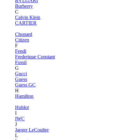
BVLGARI
Burberry
C
Calvin Klein
CARTIER
Chopard
Citizen
F
Fendi
Frederique Constant
Fossil
G
Gucci
Guess
Guess GC
H
Hamilton
Hublot
I
IWC
J
Jaeger LeCoultre
L