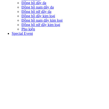
Đồng hồ dây da
Đồng hồ nam dây da
Đồng hồ nữ dây da
Đồng hồ dây kim loại
Đồng hồ nam dây kim loại
Đồng hồ nữ dây kim loại
Phụ kiện
Special Event