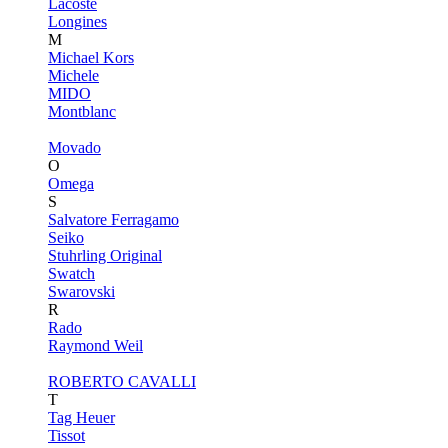
Lacoste
Longines
M
Michael Kors
Michele
MIDO
Montblanc
Movado
O
Omega
S
Salvatore Ferragamo
Seiko
Stuhrling Original
Swatch
Swarovski
R
Rado
Raymond Weil
ROBERTO CAVALLI
T
Tag Heuer
Tissot