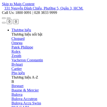
Skip to Main Content
331 Nguyễn Đình Chiểu, Phường 5, Quận 3, HCM.
Call Us: 1800 0091 | 028 3833 9999
0
0
Thương hiệu
Thương hiệu nổi bật
Chopard
Omega
Patek Philippe
Rolex
Zenith
Vacheron Constantin
Bvlgari
Cartier
Phụ kiện
Thương hiệu A-Z
B
Breguet
Baume & Mercier
Bulova
Bulova Accutron
Bulova Accu Swiss