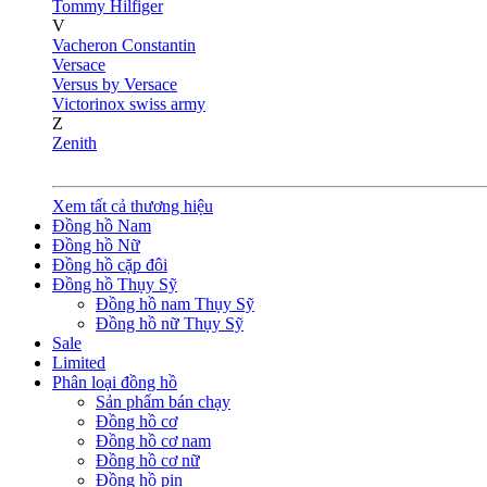
Tommy Hilfiger
V
Vacheron Constantin
Versace
Versus by Versace
Victorinox swiss army
Z
Zenith
Xem tất cả thương hiệu
Đồng hồ Nam
Đồng hồ Nữ
Đồng hồ cặp đôi
Đồng hồ Thụy Sỹ
Đồng hồ nam Thụy Sỹ
Đồng hồ nữ Thụy Sỹ
Sale
Limited
Phân loại đồng hồ
Sản phẩm bán chạy
Đồng hồ cơ
Đồng hồ cơ nam
Đồng hồ cơ nữ
Đồng hồ pin