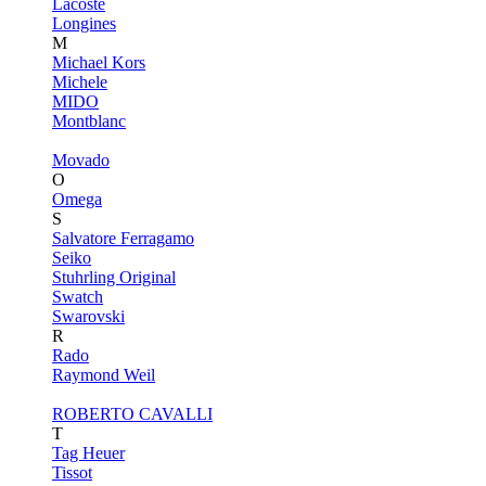
Lacoste
Longines
M
Michael Kors
Michele
MIDO
Montblanc
Movado
O
Omega
S
Salvatore Ferragamo
Seiko
Stuhrling Original
Swatch
Swarovski
R
Rado
Raymond Weil
ROBERTO CAVALLI
T
Tag Heuer
Tissot