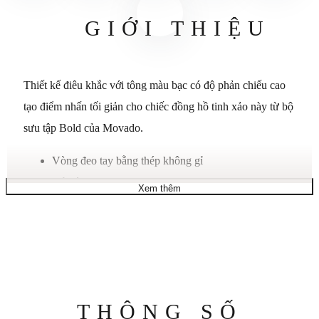
GIỚI THIỆU
Thiết kế điêu khắc với tông màu bạc có độ phản chiếu cao
tạo điểm nhấn tối giản cho chiếc đồng hồ tinh xảo này từ bộ
sưu tập Bold của Movado.
Vòng đeo tay bằng thép không gỉ
Vỏ tròn, 32mm
Xem thêm
Mặt số tông màu bạc có dấu chấm đặc trưng ở vị trí
12 giờ, hai kim và logo Movado
Phong trào thạch anh Thụy Sĩ
Chống nước ở độ sâu 30 mét
Thông
THÔNG SỐ