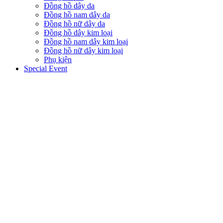
Đồng hồ dây da
Đồng hồ nam dây da
Đồng hồ nữ dây da
Đồng hồ dây kim loại
Đồng hồ nam dây kim loại
Đồng hồ nữ dây kim loại
Phụ kiện
Special Event