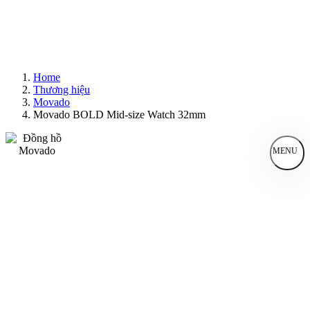
Home
Thương hiệu
Movado
Movado BOLD Mid-size Watch 32mm
MENU
Đồng Hồ Nam
Đồng Hồ Nữ
Sản Phẩm Bán Chạy
Sản Phẩm Mới
Bài Viết