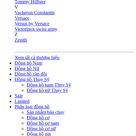
Tommy Hilfiger
V
Vacheron Constantin
Versace
Versus by Versace
Victorinox swiss army
Z
Zenith
Xem tất cả thương hiệu
Đồng hồ Nam
Đồng hồ Nữ
Đồng hồ cặp đôi
Đồng hồ Thụy Sỹ
Đồng hồ nam Thụy Sỹ
Đồng hồ nữ Thụy Sỹ
Sale
Limited
Phân loại đồng hồ
Sản phẩm bán chạy
Đồng hồ cơ
Đồng hồ cơ nam
Đồng hồ cơ nữ
Đồng hồ pin