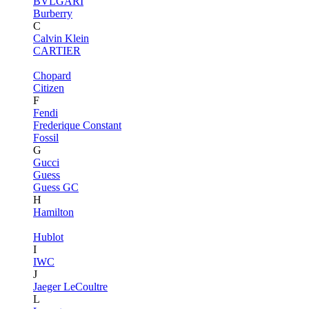
BVLGARI
Burberry
C
Calvin Klein
CARTIER
Chopard
Citizen
F
Fendi
Frederique Constant
Fossil
G
Gucci
Guess
Guess GC
H
Hamilton
Hublot
I
IWC
J
Jaeger LeCoultre
L