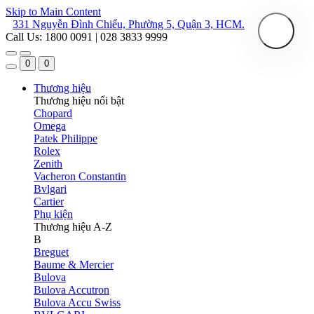
Skip to Main Content
331 Nguyễn Đình Chiểu, Phường 5, Quận 3, HCM.
Call Us: 1800 0091 | 028 3833 9999
0
0
Thương hiệu
Thương hiệu nổi bật
Chopard
Omega
Patek Philippe
Rolex
Zenith
Vacheron Constantin
Bvlgari
Cartier
Phụ kiện
Thương hiệu A-Z
B
Breguet
Baume & Mercier
Bulova
Bulova Accutron
Bulova Accu Swiss