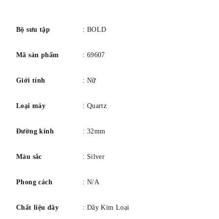
số
Bộ sưu tập
: BOLD
Mã sản phẩm
: 69607
Giới tính
: Nữ
Loại máy
: Quartz
Đường kính
: 32mm
Màu sắc
: Silver
Phong cách
: N/A
Chất liệu dây
: Dây Kim Loại