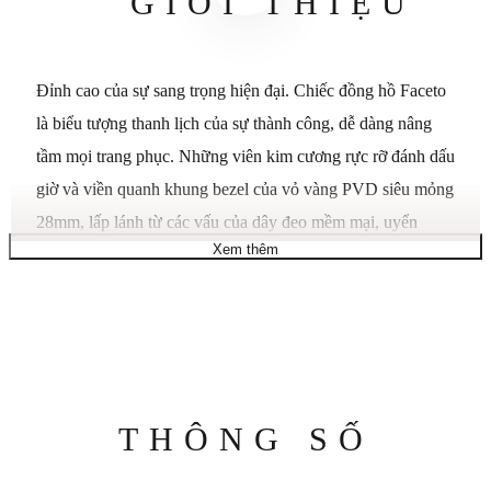
GIỚI THIỆU
Đỉnh cao của sự sang trọng hiện đại. Chiếc đồng hồ Faceto
là biểu tượng thanh lịch của sự thành công, dễ dàng nâng
tầm mọi trang phục. Những viên kim cương rực rỡ đánh dấu
giờ và viền quanh khung bezel của vỏ vàng PVD siêu mỏng
28mm, lấp lánh từ các vấu của dây đeo mềm mại, uyển
Xem thêm
chuyển. Mặt số màu đen với một viên kim cương hình bầu
dục làm điểm nhấn. Đường kính vỏ 28mm. Chất liệu vỏ:
Thép không gỉ mạ PVD vàng với kim cương. Chất liệu
kính: Sapphire. Khả năng chống nước: 30 mét. Bộ máy:
Máy thạch anh Thụy Sĩ. Loại đá quý: Kim cương. Trọng
lượng carat: 0.296. Độ tinh khiết của đá quý: S1. Dây đeo:
Thông
THÔNG SỐ
Dây đeo mắt xích bằng thép không gỉ mạ PVD vàng. Hình
số
dạng đồng hồ: Tròn. Loại khóa: Khóa bấm. Độ dày vỏ: 5.5