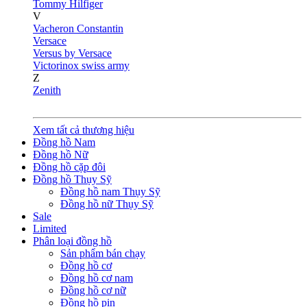
Tommy Hilfiger
V
Vacheron Constantin
Versace
Versus by Versace
Victorinox swiss army
Z
Zenith
Xem tất cả thương hiệu
Đồng hồ Nam
Đồng hồ Nữ
Đồng hồ cặp đôi
Đồng hồ Thụy Sỹ
Đồng hồ nam Thụy Sỹ
Đồng hồ nữ Thụy Sỹ
Sale
Limited
Phân loại đồng hồ
Sản phẩm bán chạy
Đồng hồ cơ
Đồng hồ cơ nam
Đồng hồ cơ nữ
Đồng hồ pin