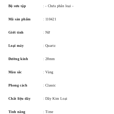
Bộ sưu tập
: - Chưa phân loại -
Mã sản phẩm
: 110421
Giới tính
: Nữ
Loại máy
: Quartz
Đường kính
: 28mm
Màu sắc
: Vàng
Phong cách
: Classic
Chất liệu dây
: Dây Kim Loại
Tính năng
: Time