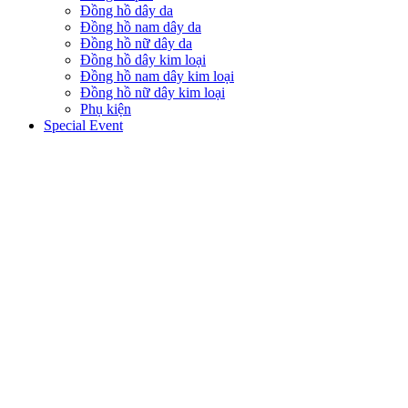
Đồng hồ dây da
Đồng hồ nam dây da
Đồng hồ nữ dây da
Đồng hồ dây kim loại
Đồng hồ nam dây kim loại
Đồng hồ nữ dây kim loại
Phụ kiện
Special Event