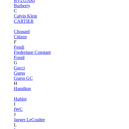
BVLGARI
Burberry
C
Calvin Klein
CARTIER
Chopard
Citizen
F
Fendi
Frederique Constant
Fossil
G
Gucci
Guess
Guess GC
H
Hamilton
Hublot
I
IWC
J
Jaeger LeCoultre
L