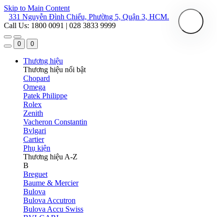
Skip to Main Content
331 Nguyễn Đình Chiểu, Phường 5, Quận 3, HCM.
Call Us: 1800 0091 | 028 3833 9999
0
0
Thương hiệu
Thương hiệu nổi bật
Chopard
Omega
Patek Philippe
Rolex
Zenith
Vacheron Constantin
Bvlgari
Cartier
Phụ kiện
Thương hiệu A-Z
B
Breguet
Baume & Mercier
Bulova
Bulova Accutron
Bulova Accu Swiss