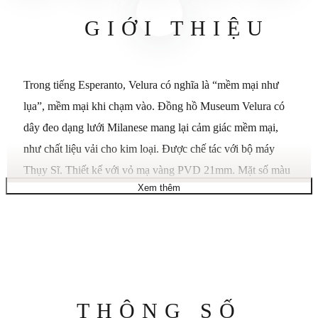
GIỚI THIỆU
Trong tiếng Esperanto, Velura có nghĩa là “mềm mại như
lụa”, mềm mại khi chạm vào. Đồng hồ Museum Velura có
dây đeo dạng lưới Milanese mang lại cảm giác mềm mại,
như chất liệu vải cho kim loại. Được chế tác với bộ máy
Thụy Sĩ. Thiết kế với vỏ mạ vàng PVD 21mm. Mặt số màu
Xem thêm
vàng ánh kim với chấm đặc trưng ở vị trí 12 giờ. Mặt số
Museum màu vàng với chấm lõm. Đường kính vỏ 21mm.
Chất liệu vỏ: Thép không gỉ mạ vàng PVD. Chất liệu kính:
Sapphire. Khả năng chống nước: 30 mét. Bộ máy: Bộ máy
thạch anh Thụy Sĩ. Dây đeo: Dây đeo dạng lưới bằng thép
không gỉ mạ vàng PVD. Hình dạng đồng hồ: Tròn. Loại
Thông
THÔNG SỐ