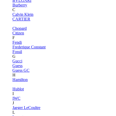
BVLGARI
Burberry
C
Calvin Klein
CARTIER
Chopard
Citizen
F
Fendi
Frederique Constant
Fossil
G
Gucci
Guess
Guess GC
H
Hamilton
Hublot
I
IWC
J
Jaeger LeCoultre
L