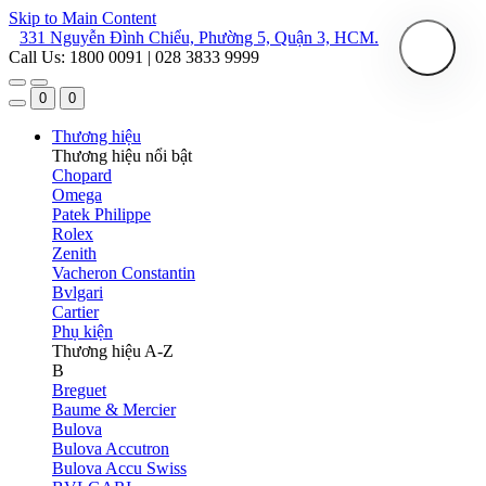
Skip to Main Content
331 Nguyễn Đình Chiểu, Phường 5, Quận 3, HCM.
Call Us: 1800 0091 | 028 3833 9999
0
0
Thương hiệu
Thương hiệu nổi bật
Chopard
Omega
Patek Philippe
Rolex
Zenith
Vacheron Constantin
Bvlgari
Cartier
Phụ kiện
Thương hiệu A-Z
B
Breguet
Baume & Mercier
Bulova
Bulova Accutron
Bulova Accu Swiss