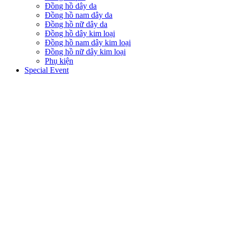
Đồng hồ dây da
Đồng hồ nam dây da
Đồng hồ nữ dây da
Đồng hồ dây kim loại
Đồng hồ nam dây kim loại
Đồng hồ nữ dây kim loại
Phụ kiện
Special Event