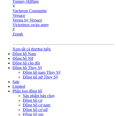
Tommy Hilfiger
V
Vacheron Constantin
Versace
Versus by Versace
Victorinox swiss army
Z
Zenith
Xem tất cả thương hiệu
Đồng hồ Nam
Đồng hồ Nữ
Đồng hồ cặp đôi
Đồng hồ Thụy Sỹ
Đồng hồ nam Thụy Sỹ
Đồng hồ nữ Thụy Sỹ
Sale
Limited
Phân loại đồng hồ
Sản phẩm bán chạy
Đồng hồ cơ
Đồng hồ cơ nam
Đồng hồ cơ nữ
Đồng hồ pin