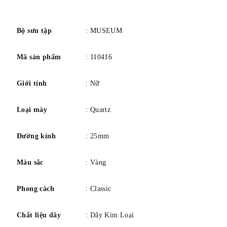
khóa: Khóa trượt. Độ dày vỏ: 6.35mm
số
Bộ sưu tập
: MUSEUM
Mã sản phẩm
: 110416
Giới tính
: Nữ
Loại máy
: Quartz
Đường kính
: 25mm
Màu sắc
: Vàng
Phong cách
: Classic
Chất liệu dây
: Dây Kim Loại