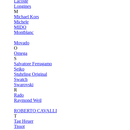
Lacoste
Longines
M
Michael Kors
Michele
MIDO
Montblanc
Movado
O
Omega
S
Salvatore Ferragamo
Seiko
Stuhrling Original
Swatch
Swarovski
R
Rado
Raymond Weil
ROBERTO CAVALLI
T
Tag Heuer
Tissot