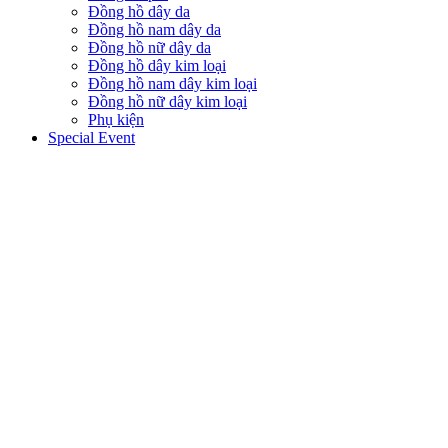
Đồng hồ dây da
Đồng hồ nam dây da
Đồng hồ nữ dây da
Đồng hồ dây kim loại
Đồng hồ nam dây kim loại
Đồng hồ nữ dây kim loại
Phụ kiện
Special Event