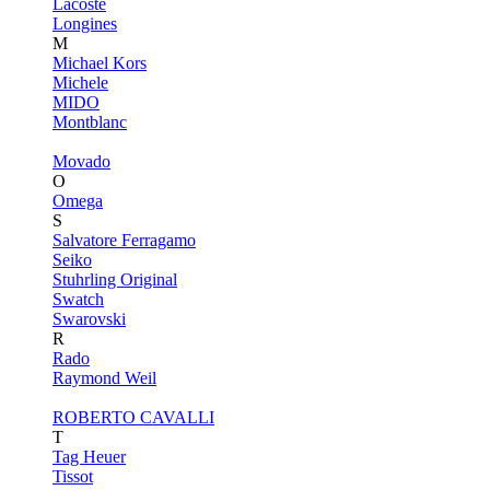
Lacoste
Longines
M
Michael Kors
Michele
MIDO
Montblanc
Movado
O
Omega
S
Salvatore Ferragamo
Seiko
Stuhrling Original
Swatch
Swarovski
R
Rado
Raymond Weil
ROBERTO CAVALLI
T
Tag Heuer
Tissot