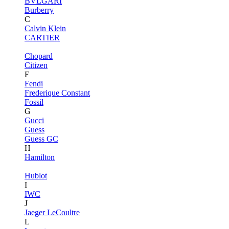
BVLGARI
Burberry
C
Calvin Klein
CARTIER
Chopard
Citizen
F
Fendi
Frederique Constant
Fossil
G
Gucci
Guess
Guess GC
H
Hamilton
Hublot
I
IWC
J
Jaeger LeCoultre
L