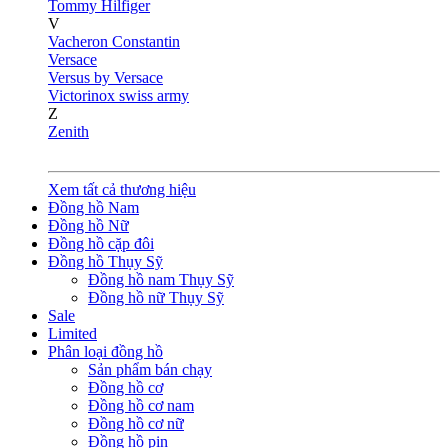
Tommy Hilfiger
V
Vacheron Constantin
Versace
Versus by Versace
Victorinox swiss army
Z
Zenith
Xem tất cả thương hiệu
Đồng hồ Nam
Đồng hồ Nữ
Đồng hồ cặp đôi
Đồng hồ Thụy Sỹ
Đồng hồ nam Thụy Sỹ
Đồng hồ nữ Thụy Sỹ
Sale
Limited
Phân loại đồng hồ
Sản phẩm bán chạy
Đồng hồ cơ
Đồng hồ cơ nam
Đồng hồ cơ nữ
Đồng hồ pin