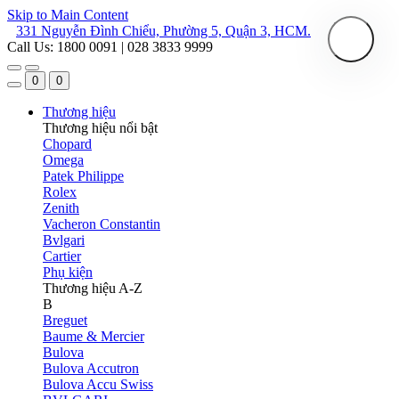
Skip to Main Content
331 Nguyễn Đình Chiểu, Phường 5, Quận 3, HCM.
Call Us: 1800 0091 | 028 3833 9999
0
0
Thương hiệu
Thương hiệu nổi bật
Chopard
Omega
Patek Philippe
Rolex
Zenith
Vacheron Constantin
Bvlgari
Cartier
Phụ kiện
Thương hiệu A-Z
B
Breguet
Baume & Mercier
Bulova
Bulova Accutron
Bulova Accu Swiss