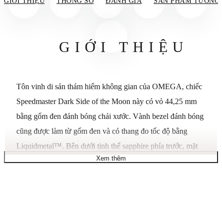
GIỚI THIỆU
THÔNG SỐ
ĐÁNH GIÁ
SẢN PHẨM TƯƠNG
GIỚI THIỆU
Tôn vinh di sản thám hiểm không gian của OMEGA, chiếc
Speedmaster Dark Side of the Moon này có vỏ 44,25 mm
bằng gốm đen đánh bóng chải xước. Vành bezel đánh bóng
cũng được làm từ gốm đen và có thang đo tốc độ bằng
Liquidmetal™. Bên dưới tinh thể sapphire phía trước, mặt
Xem thêm
số gốm đánh bóng bao gồm màn hình hiển thị giây nhỏ ở vị
trí 9H, máy ghi 60 phút và 12 giờ ở vị trí 3H và cửa sổ ngày
ở vị trí 6H. Kim giờ và kim phút, cũng như các vạch chỉ giờ
vát và kim phụ trên mặt số, đều được làm từ vàng trắng 18K
và được phủ lớp Super-LumiNova màu xanh lá cây nhạt