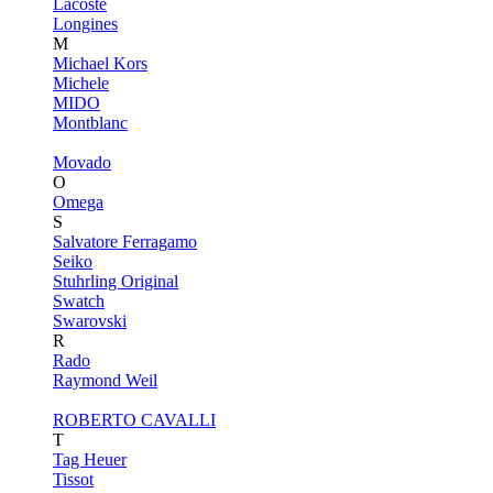
Lacoste
Longines
M
Michael Kors
Michele
MIDO
Montblanc
Movado
O
Omega
S
Salvatore Ferragamo
Seiko
Stuhrling Original
Swatch
Swarovski
R
Rado
Raymond Weil
ROBERTO CAVALLI
T
Tag Heuer
Tissot