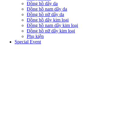
Đồng hồ dây da
Đồng hồ nam dây da
Đồng hồ nữ dây da
Đồng hồ dây kim loại
Đồng hồ nam dây kim loại
Đồng hồ nữ dây kim loại
Phụ kiện
Special Event