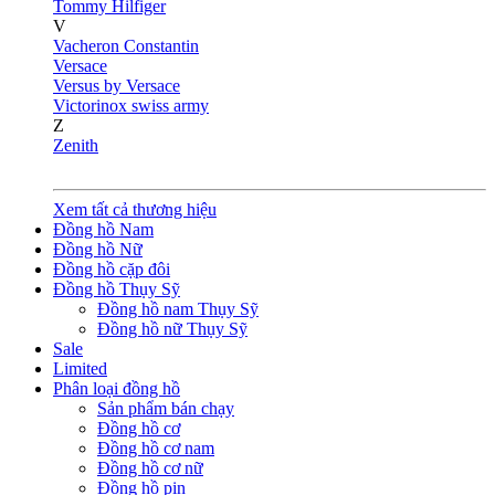
Tommy Hilfiger
V
Vacheron Constantin
Versace
Versus by Versace
Victorinox swiss army
Z
Zenith
Xem tất cả thương hiệu
Đồng hồ Nam
Đồng hồ Nữ
Đồng hồ cặp đôi
Đồng hồ Thụy Sỹ
Đồng hồ nam Thụy Sỹ
Đồng hồ nữ Thụy Sỹ
Sale
Limited
Phân loại đồng hồ
Sản phẩm bán chạy
Đồng hồ cơ
Đồng hồ cơ nam
Đồng hồ cơ nữ
Đồng hồ pin