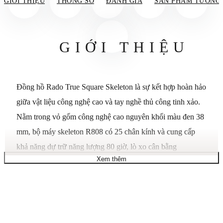
GIỚI THIỆU
THÔNG SỐ
ĐÁNH GIÁ
SẢN PHẨM TƯƠNG
GIỚI THIỆU
Đồng hồ Rado True Square Skeleton là sự kết hợp hoàn hảo
giữa vật liệu công nghệ cao và tay nghề thủ công tinh xảo.
Nằm trong vỏ gốm công nghệ cao nguyên khối màu đen 38
mm, bộ máy skeleton R808 có 25 chân kính và cung cấp
khả năng dự trữ năng lượng 80 giờ, lò xo cân bằng
Xem thêm
Nivachron™ chống từ tính, với các thử nghiệm vượt quá
tiêu chuẩn và được kiểm tra, điều chỉnh ở năm vị trí. Thiết
kế skeleton mang đến cái nhìn độc đáo và cá nhân vào bên
trong chiếc đồng hồ, giúp người đeo cảm nhận rõ hơn vẻ
đẹp của nó. Vỏ nguyên khối (38 x 44,2 x 97 mm) được tô