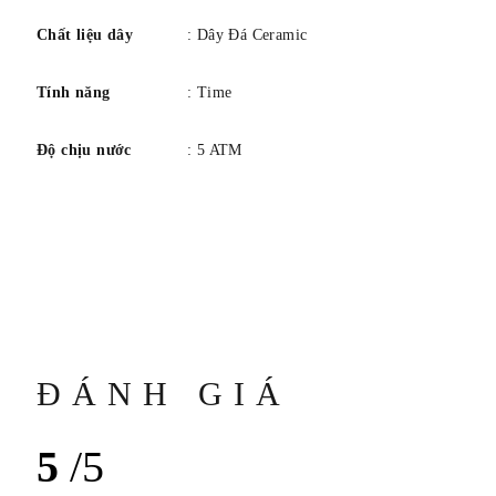
tính. Màu dây đeo: Đen. Khóa gập 3 lần, Titan.
Chất liệu dây
: Dây Đá Ceramic
Tính năng
: Time
Độ chịu nước
: 5 ATM
ĐÁNH GIÁ
5
/5