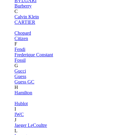
BVLGARI
Burberry
C
Calvin Klein
CARTIER
Chopard
Citizen
F
Fendi
Frederique Constant
Fossil
G
Gucci
Guess
Guess GC
H
Hamilton
Hublot
I
IWC
J
Jaeger LeCoultre
L