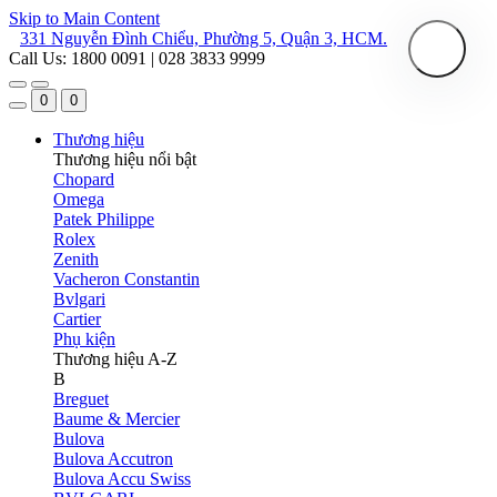
Skip to Main Content
331 Nguyễn Đình Chiểu, Phường 5, Quận 3, HCM.
Call Us: 1800 0091 | 028 3833 9999
0
0
Thương hiệu
Thương hiệu nổi bật
Chopard
Omega
Patek Philippe
Rolex
Zenith
Vacheron Constantin
Bvlgari
Cartier
Phụ kiện
Thương hiệu A-Z
B
Breguet
Baume & Mercier
Bulova
Bulova Accutron
Bulova Accu Swiss