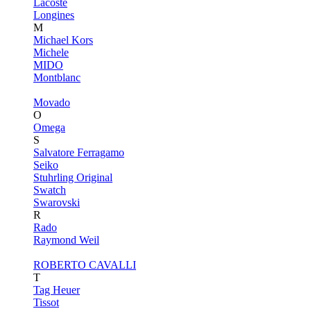
Lacoste
Longines
M
Michael Kors
Michele
MIDO
Montblanc
Movado
O
Omega
S
Salvatore Ferragamo
Seiko
Stuhrling Original
Swatch
Swarovski
R
Rado
Raymond Weil
ROBERTO CAVALLI
T
Tag Heuer
Tissot