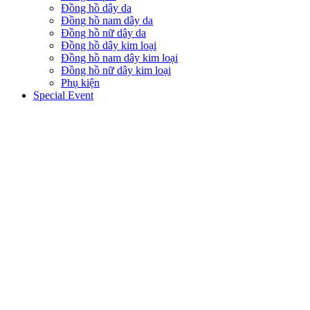
Đồng hồ dây da
Đồng hồ nam dây da
Đồng hồ nữ dây da
Đồng hồ dây kim loại
Đồng hồ nam dây kim loại
Đồng hồ nữ dây kim loại
Phụ kiện
Special Event