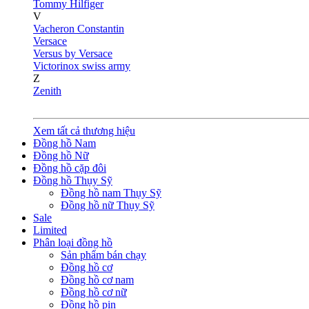
Tommy Hilfiger
V
Vacheron Constantin
Versace
Versus by Versace
Victorinox swiss army
Z
Zenith
Xem tất cả thương hiệu
Đồng hồ Nam
Đồng hồ Nữ
Đồng hồ cặp đôi
Đồng hồ Thụy Sỹ
Đồng hồ nam Thụy Sỹ
Đồng hồ nữ Thụy Sỹ
Sale
Limited
Phân loại đồng hồ
Sản phẩm bán chạy
Đồng hồ cơ
Đồng hồ cơ nam
Đồng hồ cơ nữ
Đồng hồ pin