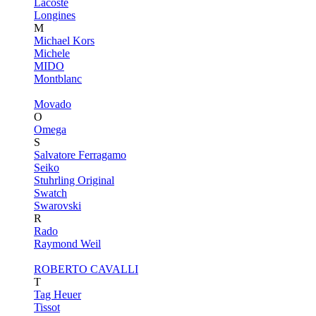
Lacoste
Longines
M
Michael Kors
Michele
MIDO
Montblanc
Movado
O
Omega
S
Salvatore Ferragamo
Seiko
Stuhrling Original
Swatch
Swarovski
R
Rado
Raymond Weil
ROBERTO CAVALLI
T
Tag Heuer
Tissot