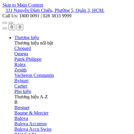
Skip to Main Content
331 Nguyễn Đình Chiểu, Phường 5, Quận 3, HCM.
Call Us: 1800 0091 | 028 3833 9999
0
0
Thương hiệu
Thương hiệu nổi bật
Chopard
Omega
Patek Philippe
Rolex
Zenith
Vacheron Constantin
Bvlgari
Cartier
Phụ kiện
Thương hiệu A-Z
B
Breguet
Baume & Mercier
Bulova
Bulova Accutron
Bulova Accu Swiss