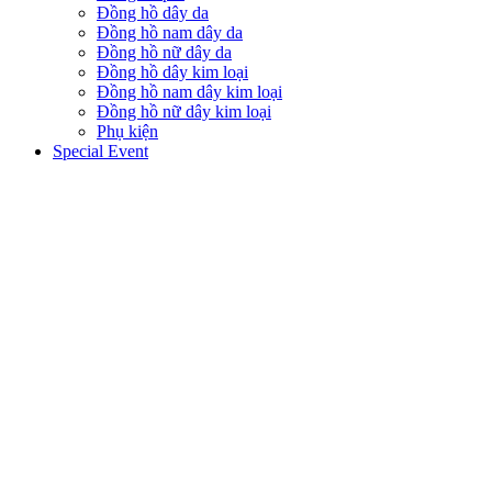
Đồng hồ dây da
Đồng hồ nam dây da
Đồng hồ nữ dây da
Đồng hồ dây kim loại
Đồng hồ nam dây kim loại
Đồng hồ nữ dây kim loại
Phụ kiện
Special Event