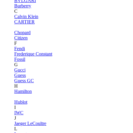
BVLGARI
Burberry
C
Calvin Klein
CARTIER
Chopard
Citizen
F
Fendi
Frederique Constant
Fossil
G
Gucci
Guess
Guess GC
H
Hamilton
Hublot
I
IWC
J
Jaeger LeCoultre
L