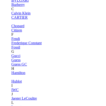
BVLGARI
Burberry
C
Calvin Klein
CARTIER
Chopard
Citizen
F
Fendi
Frederique Constant
Fossil
G
Gucci
Guess
Guess GC
H
Hamilton
Hublot
I
IWC
J
Jaeger LeCoultre
L