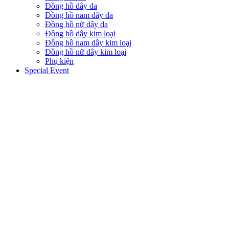
Đồng hồ dây da
Đồng hồ nam dây da
Đồng hồ nữ dây da
Đồng hồ dây kim loại
Đồng hồ nam dây kim loại
Đồng hồ nữ dây kim loại
Phụ kiện
Special Event