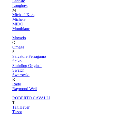
Lacoste
Longines
M
Michael Kors
Michele
MIDO
Montblanc
Movado
O
Omega
S
Salvatore Ferragamo
Seiko
Stuhrling Original
Swatch
Swarovski
R
Rado
Raymond Weil
ROBERTO CAVALLI
T
Tag Heuer
Tissot