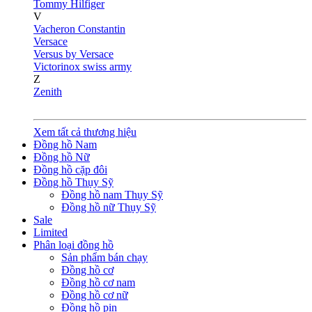
Tommy Hilfiger
V
Vacheron Constantin
Versace
Versus by Versace
Victorinox swiss army
Z
Zenith
Xem tất cả thương hiệu
Đồng hồ Nam
Đồng hồ Nữ
Đồng hồ cặp đôi
Đồng hồ Thụy Sỹ
Đồng hồ nam Thụy Sỹ
Đồng hồ nữ Thụy Sỹ
Sale
Limited
Phân loại đồng hồ
Sản phẩm bán chạy
Đồng hồ cơ
Đồng hồ cơ nam
Đồng hồ cơ nữ
Đồng hồ pin