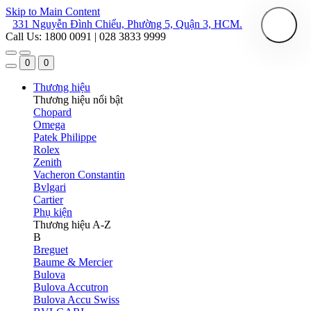
Skip to Main Content
331 Nguyễn Đình Chiểu, Phường 5, Quận 3, HCM.
Call Us: 1800 0091 | 028 3833 9999
0
0
Thương hiệu
Thương hiệu nổi bật
Chopard
Omega
Patek Philippe
Rolex
Zenith
Vacheron Constantin
Bvlgari
Cartier
Phụ kiện
Thương hiệu A-Z
B
Breguet
Baume & Mercier
Bulova
Bulova Accutron
Bulova Accu Swiss