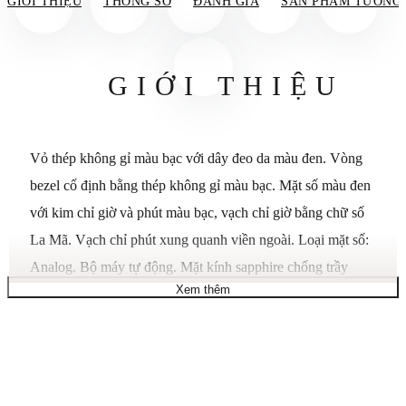
GIỚI THIỆU
THÔNG SỐ
ĐÁNH GIÁ
SẢN PHẨM TƯƠNG
GIỚI THIỆU
Vỏ thép không gỉ màu bạc với dây đeo da màu đen. Vòng
bezel cố định bằng thép không gỉ màu bạc. Mặt số màu đen
với kim chỉ giờ và phút màu bạc, vạch chỉ giờ bằng chữ số
La Mã. Vạch chỉ phút xung quanh viền ngoài. Loại mặt số:
Analog. Bộ máy tự động. Mặt kính sapphire chống trầy
Xem thêm
xước. Núm vặn kéo/đẩy. Nắp lưng trong suốt. Hình dạng vỏ
tròn, kích thước vỏ: 39,5 mm. Khóa cài. Chống nước ở độ
sâu 50 mét / 165 feet. Chức năng: giờ, phút, giây. Dòng
Maestro. Nhãn hiệu đồng hồ: Swiss Made.• Máy tự động
RW 4200 với mặt kính 26 inch, tần số dao động 28.800 vph