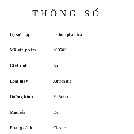
và 38 giờ quang đãng.
Thông
THÔNG SỐ
số
Bộ sưu tập
: - Chưa phân loại -
Mã sản phẩm
: 109589
Giới tính
: Nam
Loại máy
: Automatic
Đường kính
: 39.5mm
Màu sắc
: Đen
Phong cách
: Classic