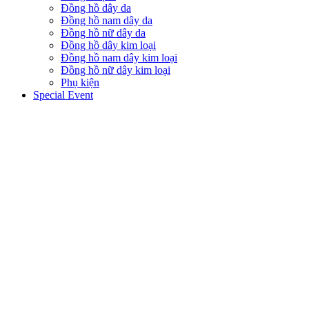
Đồng hồ dây da
Đồng hồ nam dây da
Đồng hồ nữ dây da
Đồng hồ dây kim loại
Đồng hồ nam dây kim loại
Đồng hồ nữ dây kim loại
Phụ kiện
Special Event