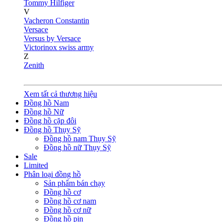
Tommy Hilfiger
V
Vacheron Constantin
Versace
Versus by Versace
Victorinox swiss army
Z
Zenith
Xem tất cả thương hiệu
Đồng hồ Nam
Đồng hồ Nữ
Đồng hồ cặp đôi
Đồng hồ Thụy Sỹ
Đồng hồ nam Thụy Sỹ
Đồng hồ nữ Thụy Sỹ
Sale
Limited
Phân loại đồng hồ
Sản phẩm bán chạy
Đồng hồ cơ
Đồng hồ cơ nam
Đồng hồ cơ nữ
Đồng hồ pin