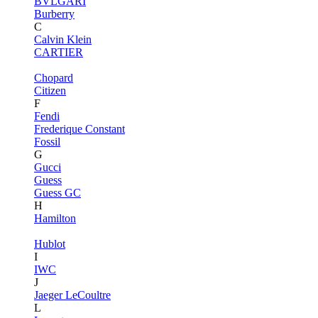
BVLGARI
Burberry
C
Calvin Klein
CARTIER
Chopard
Citizen
F
Fendi
Frederique Constant
Fossil
G
Gucci
Guess
Guess GC
H
Hamilton
Hublot
I
IWC
J
Jaeger LeCoultre
L