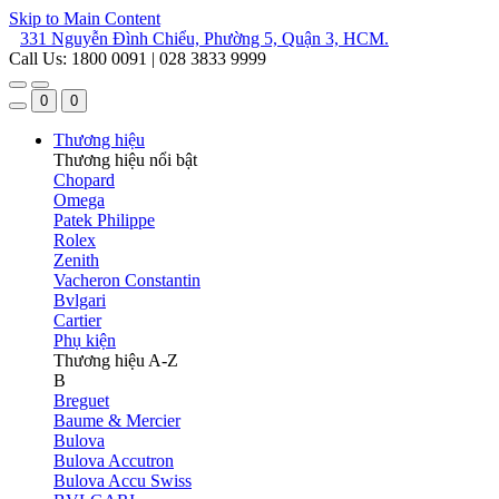
Skip to Main Content
331 Nguyễn Đình Chiểu, Phường 5, Quận 3, HCM.
Call Us: 1800 0091 | 028 3833 9999
0
0
Thương hiệu
Thương hiệu nổi bật
Chopard
Omega
Patek Philippe
Rolex
Zenith
Vacheron Constantin
Bvlgari
Cartier
Phụ kiện
Thương hiệu A-Z
B
Breguet
Baume & Mercier
Bulova
Bulova Accutron
Bulova Accu Swiss