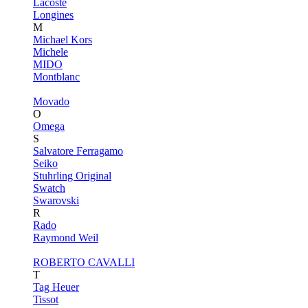
Lacoste
Longines
M
Michael Kors
Michele
MIDO
Montblanc
Movado
O
Omega
S
Salvatore Ferragamo
Seiko
Stuhrling Original
Swatch
Swarovski
R
Rado
Raymond Weil
ROBERTO CAVALLI
T
Tag Heuer
Tissot