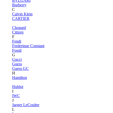
BVLGARI
Burberry
C
Calvin Klein
CARTIER
Chopard
Citizen
F
Fendi
Frederique Constant
Fossil
G
Gucci
Guess
Guess GC
H
Hamilton
Hublot
I
IWC
J
Jaeger LeCoultre
L