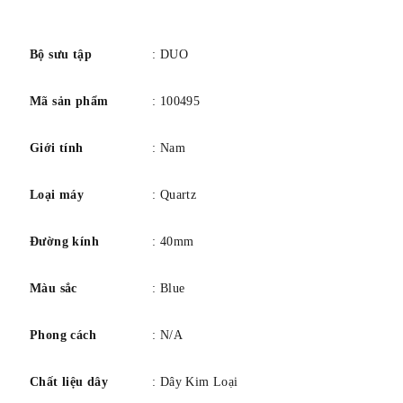
Phong trào thạch anh sản xuất tại Thụy Sĩ
số
Bộ sưu tập
: DUO
Mã sản phẩm
: 100495
Giới tính
: Nam
Loại máy
: Quartz
Đường kính
: 40mm
Màu sắc
: Blue
Phong cách
: N/A
Chất liệu dây
: Dây Kim Loại