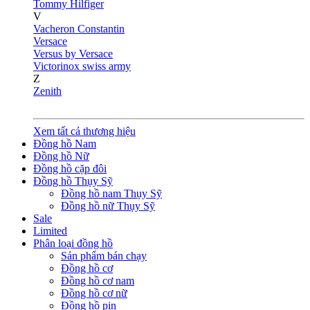
Tommy Hilfiger
V
Vacheron Constantin
Versace
Versus by Versace
Victorinox swiss army
Z
Zenith
Xem tất cả thương hiệu
Đồng hồ Nam
Đồng hồ Nữ
Đồng hồ cặp đôi
Đồng hồ Thụy Sỹ
Đồng hồ nam Thụy Sỹ
Đồng hồ nữ Thụy Sỹ
Sale
Limited
Phân loại đồng hồ
Sản phẩm bán chạy
Đồng hồ cơ
Đồng hồ cơ nam
Đồng hồ cơ nữ
Đồng hồ pin