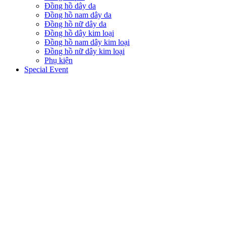
Đồng hồ dây da
Đồng hồ nam dây da
Đồng hồ nữ dây da
Đồng hồ dây kim loại
Đồng hồ nam dây kim loại
Đồng hồ nữ dây kim loại
Phụ kiện
Special Event