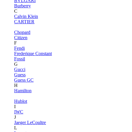
BVLGARI
Burberry
C
Calvin Klein
CARTIER
Chopard
Citizen
F
Fendi
Frederique Constant
Fossil
G
Gucci
Guess
Guess GC
H
Hamilton
Hublot
I
IWC
J
Jaeger LeCoultre
L