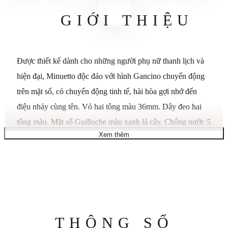
GIỚI THIỆU
Được thiết kế dành cho những người phụ nữ thanh lịch và
hiện đại, Minuetto độc đáo với hình Gancino chuyển động
trên mặt số, có chuyển động tinh tế, hài hòa gợi nhớ đến
điệu nhảy cùng tên. Vỏ hai tông màu 36mm. Dây đeo hai
tông màu. Mặt số Guilloche màu xanh lá cây. Chống nước 5
Xem thêm
ATM. Khóa gập. Bộ máy thạch anh 2 kim sản xuất tại Thụy
Sĩ.
Thông
THÔNG SỐ