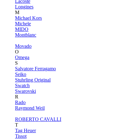
Lacoste
Longines
M
Michael Kors
Michele
MIDO
Montblanc
Movado
O
Omega
S
Salvatore Ferragamo
Seiko
Stuhrling Original
Swatch
Swarovski
R
Rado
Raymond Weil
ROBERTO CAVALLI
T
Tag Heuer
Tissot