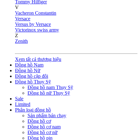
Tommy Hilfiger
V
Vacheron Constantin
Versace
Versus by Versace
Victorinox swiss army
Z
Zenith
Xem tất cả thương hiệu
Đồng hồ Nam
Đồng hồ Nữ
Đồng hồ cặp đôi
Đồng hồ Thụy Sỹ
Đồng hồ nam Thụy Sỹ
Đồng hồ nữ Thụy Sỹ
Sale
Limited
Phân loại đồng hồ
Sản phẩm bán chạy
Đồng hồ cơ
Đồng hồ cơ nam
Đồng hồ cơ nữ
Đồng hồ pin