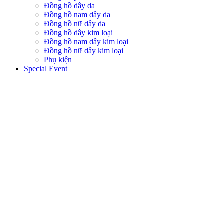
Đồng hồ dây da
Đồng hồ nam dây da
Đồng hồ nữ dây da
Đồng hồ dây kim loại
Đồng hồ nam dây kim loại
Đồng hồ nữ dây kim loại
Phụ kiện
Special Event