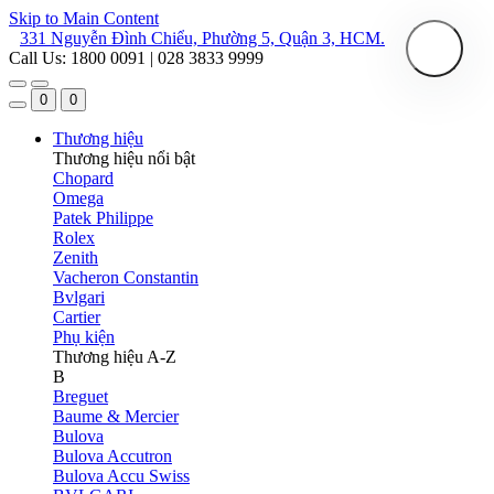
Skip to Main Content
331 Nguyễn Đình Chiểu, Phường 5, Quận 3, HCM.
Call Us: 1800 0091 | 028 3833 9999
0
0
Thương hiệu
Thương hiệu nổi bật
Chopard
Omega
Patek Philippe
Rolex
Zenith
Vacheron Constantin
Bvlgari
Cartier
Phụ kiện
Thương hiệu A-Z
B
Breguet
Baume & Mercier
Bulova
Bulova Accutron
Bulova Accu Swiss