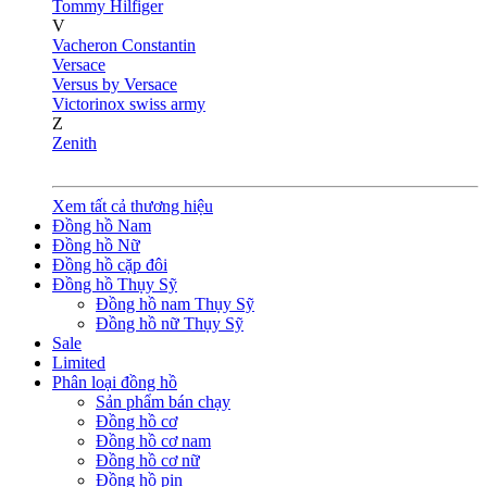
Tommy Hilfiger
V
Vacheron Constantin
Versace
Versus by Versace
Victorinox swiss army
Z
Zenith
Xem tất cả thương hiệu
Đồng hồ Nam
Đồng hồ Nữ
Đồng hồ cặp đôi
Đồng hồ Thụy Sỹ
Đồng hồ nam Thụy Sỹ
Đồng hồ nữ Thụy Sỹ
Sale
Limited
Phân loại đồng hồ
Sản phẩm bán chạy
Đồng hồ cơ
Đồng hồ cơ nam
Đồng hồ cơ nữ
Đồng hồ pin