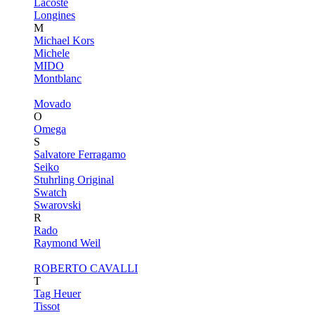
Lacoste
Longines
M
Michael Kors
Michele
MIDO
Montblanc
Movado
O
Omega
S
Salvatore Ferragamo
Seiko
Stuhrling Original
Swatch
Swarovski
R
Rado
Raymond Weil
ROBERTO CAVALLI
T
Tag Heuer
Tissot