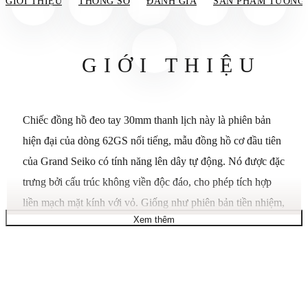
GIỚI THIỆU
THÔNG SỐ
ĐÁNH GIÁ
SẢN PHẨM TƯƠNG
GIỚI THIỆU
Chiếc đồng hồ đeo tay 30mm thanh lịch này là phiên bản
hiện đại của dòng 62GS nổi tiếng, mẫu đồng hồ cơ đầu tiên
của Grand Seiko có tính năng lên dây tự động. Nó được đặc
trưng bởi cấu trúc không viền độc đáo, cho phép tích hợp
liền mạch mặt kính với vỏ. Giống như phiên bản tiền nhiệm,
Xem thêm
phiên bản hiện đại này sở hữu những cạnh sắc nét đặc trưng
và bề mặt hoàn hảo không bị biến dạng mà chỉ kỹ thuật
đánh bóng Zaratsu mới có thể tạo ra, cùng với mặt số rộng
nhờ thiết kế không viền. Mặt số màu hồng lấy cảm hứng từ
hiện tượng sakura-kakushi, một hiện tượng trong đó hoa anh