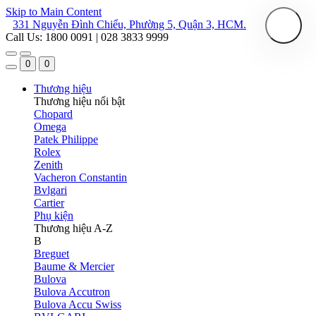
Skip to Main Content
331 Nguyễn Đình Chiểu, Phường 5, Quận 3, HCM.
Call Us: 1800 0091 | 028 3833 9999
0
0
Thương hiệu
Thương hiệu nổi bật
Chopard
Omega
Patek Philippe
Rolex
Zenith
Vacheron Constantin
Bvlgari
Cartier
Phụ kiện
Thương hiệu A-Z
B
Breguet
Baume & Mercier
Bulova
Bulova Accutron
Bulova Accu Swiss