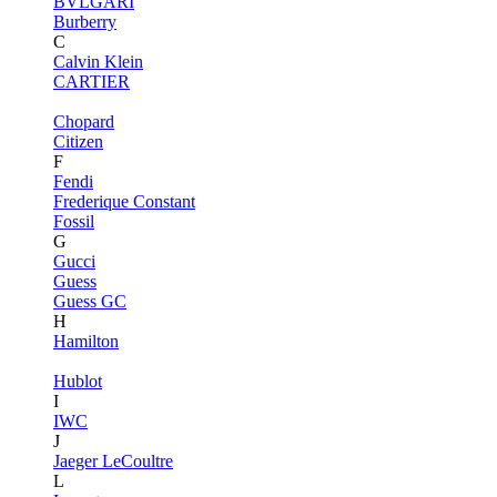
BVLGARI
Burberry
C
Calvin Klein
CARTIER
Chopard
Citizen
F
Fendi
Frederique Constant
Fossil
G
Gucci
Guess
Guess GC
H
Hamilton
Hublot
I
IWC
J
Jaeger LeCoultre
L