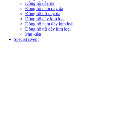
Đồng hồ dây da
Đồng hồ nam dây da
Đồng hồ nữ dây da
Đồng hồ dây kim loại
Đồng hồ nam dây kim loại
Đồng hồ nữ dây kim loại
Phụ kiện
Special Event