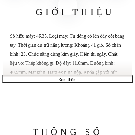
GIỚI THIỆU
Số hiệu máy: 4R35. Loại máy: Tự động có lên dây cót bằng
tay. Thời gian dự trữ năng lượng: Khoảng 41 giờ. Số chân
kính: 23. Chức năng dừng kim giây. Hiển thị ngày. Chất
liệu vỏ: Thép không gỉ. Độ dày: 11.8mm. Đường kính:
40.5mm. Mặt kính: Hardlex hình hộp. Khóa gập với nút
Xem thêm
bấm mở. Khoảng cách giữa các càng: 20mm. Khả năng
chống nước: 5 bar. Trọng lượng: 135.0g. Đặc điểm: Mặt
kính trong suốt & Nắp lưng vặn vít.
Thông
THÔNG SỐ