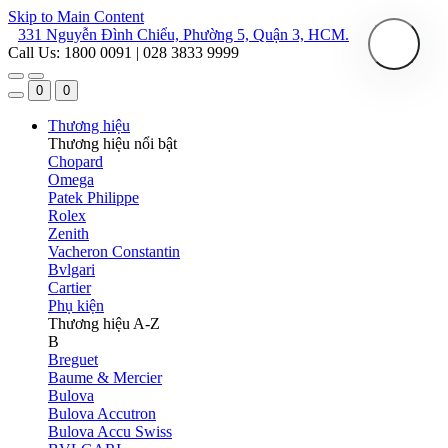
Skip to Main Content
331 Nguyễn Đình Chiểu, Phường 5, Quận 3, HCM.
Call Us: 1800 0091 | 028 3833 9999
0
0
Thương hiệu
Thương hiệu nổi bật
Chopard
Omega
Patek Philippe
Rolex
Zenith
Vacheron Constantin
Bvlgari
Cartier
Phụ kiện
Thương hiệu A-Z
B
Breguet
Baume & Mercier
Bulova
Bulova Accutron
Bulova Accu Swiss