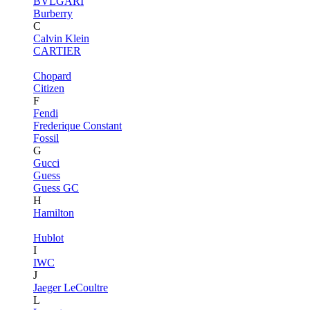
BVLGARI
Burberry
C
Calvin Klein
CARTIER
Chopard
Citizen
F
Fendi
Frederique Constant
Fossil
G
Gucci
Guess
Guess GC
H
Hamilton
Hublot
I
IWC
J
Jaeger LeCoultre
L