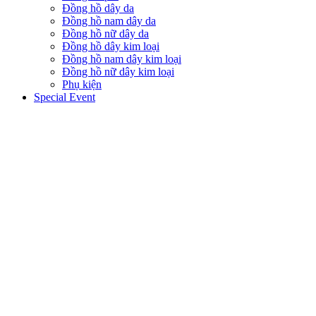
Đồng hồ dây da
Đồng hồ nam dây da
Đồng hồ nữ dây da
Đồng hồ dây kim loại
Đồng hồ nam dây kim loại
Đồng hồ nữ dây kim loại
Phụ kiện
Special Event