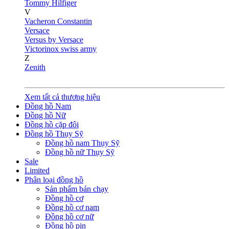
Tommy Hilfiger
V
Vacheron Constantin
Versace
Versus by Versace
Victorinox swiss army
Z
Zenith
Xem tất cả thương hiệu
Đồng hồ Nam
Đồng hồ Nữ
Đồng hồ cặp đôi
Đồng hồ Thụy Sỹ
Đồng hồ nam Thụy Sỹ
Đồng hồ nữ Thụy Sỹ
Sale
Limited
Phân loại đồng hồ
Sản phẩm bán chạy
Đồng hồ cơ
Đồng hồ cơ nam
Đồng hồ cơ nữ
Đồng hồ pin