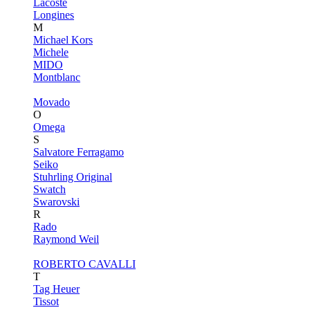
Lacoste
Longines
M
Michael Kors
Michele
MIDO
Montblanc
Movado
O
Omega
S
Salvatore Ferragamo
Seiko
Stuhrling Original
Swatch
Swarovski
R
Rado
Raymond Weil
ROBERTO CAVALLI
T
Tag Heuer
Tissot