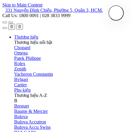
Skip to Main Content
331 Nguyễn Đình Chiểu, Phường 5, Quận 3, HCM.
Call Us: 1800 0091 | 028 3833 9999
0
0
Thương hiệu
Thương hiệu nổi bật
Chopard
Omega
Patek Philippe
Rolex
Zenith
Vacheron Constantin
Bvlgari
Cartier
Phụ kiện
Thương hiệu A-Z
B
Breguet
Baume & Mercier
Bulova
Bulova Accutron
Bulova Accu Swiss