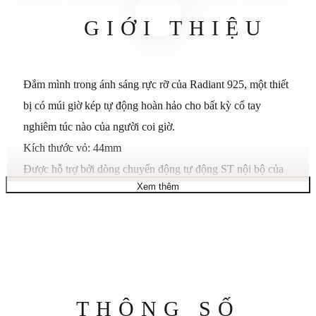
GIỚI THIỆU
Đắm mình trong ánh sáng rực rỡ của Radiant 925, một thiết
bị có múi giờ kép tự động hoàn hảo cho bất kỳ cổ tay
nghiêm túc nào của người coi giờ.
Kích thước vỏ: 44mm
Được hỗ trợ bởi dòng chuyển động tự động ST nội bộ của
Xem thêm
chúng tôi, Radiant 925 xứng đáng với tên gọi của nó với
khả năng hiển thị giờ hiện hành mạnh mẽ và kiểu dáng sang
trọng.
Không thể rời mắt khỏi mặt số phụ múi giờ thứ hai phức tạp
đầy quyến rũ của Radiant 925, Chỉ báo AM/PM và mặt kính
màu nổi bật trên mặt số có khung.
Thông
THÔNG SỐ