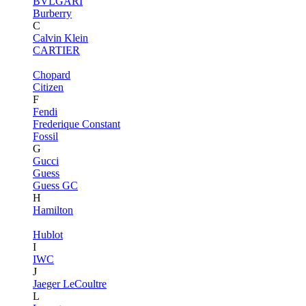
BVLGARI
Burberry
C
Calvin Klein
CARTIER
Chopard
Citizen
F
Fendi
Frederique Constant
Fossil
G
Gucci
Guess
Guess GC
H
Hamilton
Hublot
I
IWC
J
Jaeger LeCoultre
L