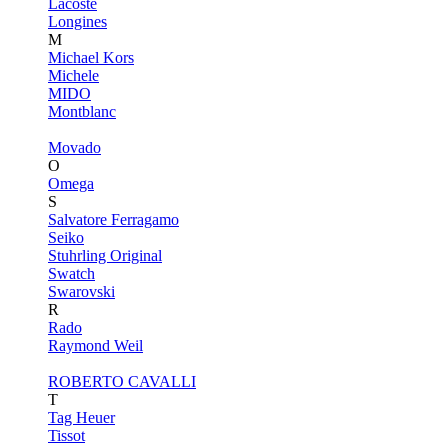
Lacoste
Longines
M
Michael Kors
Michele
MIDO
Montblanc
Movado
O
Omega
S
Salvatore Ferragamo
Seiko
Stuhrling Original
Swatch
Swarovski
R
Rado
Raymond Weil
ROBERTO CAVALLI
T
Tag Heuer
Tissot