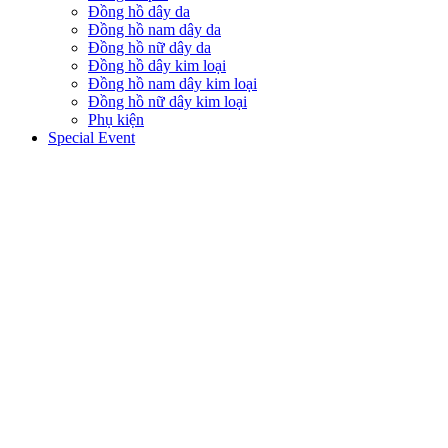
Đồng hồ dây da
Đồng hồ nam dây da
Đồng hồ nữ dây da
Đồng hồ dây kim loại
Đồng hồ nam dây kim loại
Đồng hồ nữ dây kim loại
Phụ kiện
Special Event