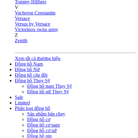
Tommy Hilfiger
V
Vacheron Constantin
Versace
Versus by Versace
Victorinox swiss army
Z
Zenith
Xem tất cả thương hiệu
Đồng hồ Nam
Đồng hồ Nữ
Đồng hồ cặp đôi
Đồng hồ Thụy Sỹ
Đồng hồ nam Thụy Sỹ
Đồng hồ nữ Thụy Sỹ
Sale
Limited
Phân loại đồng hồ
Sản phẩm bán chạy
Đồng hồ cơ
Đồng hồ cơ nam
Đồng hồ cơ nữ
Đồng hồ pin