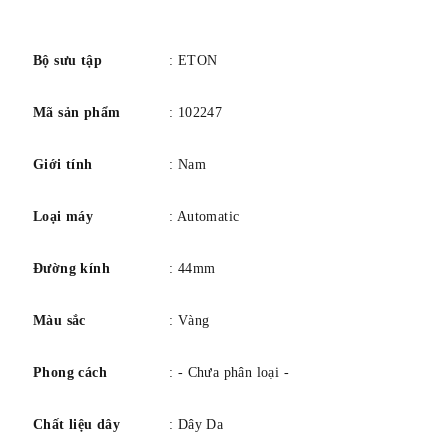
Được hoàn thiện với dây đeo bằng da cá sấu nổi và
số
cabochon rực rỡ trên núm vặn hình củ hành, Radiant 925 sẽ
dành nhiều thời gian cho tâm trí bạn cũng như trên cổ tay
Bộ sưu tập
: ETON
bạn.
Mã sản phẩm
: 102247
Giới tính
: Nam
Loại máy
: Automatic
Đường kính
: 44mm
Màu sắc
: Vàng
Phong cách
: - Chưa phân loại -
Chất liệu dây
: Dây Da