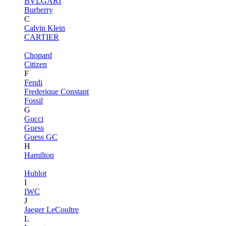
BVLGARI
Burberry
C
Calvin Klein
CARTIER
Chopard
Citizen
F
Fendi
Frederique Constant
Fossil
G
Gucci
Guess
Guess GC
H
Hamilton
Hublot
I
IWC
J
Jaeger LeCoultre
L