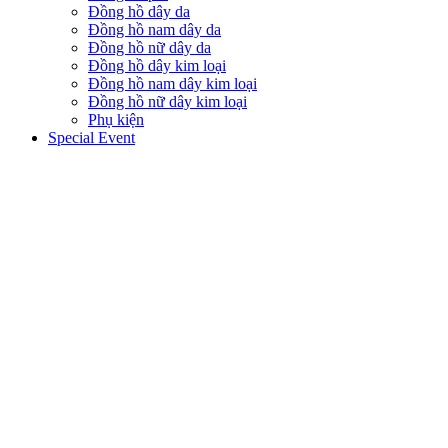
Đồng hồ dây da
Đồng hồ nam dây da
Đồng hồ nữ dây da
Đồng hồ dây kim loại
Đồng hồ nam dây kim loại
Đồng hồ nữ dây kim loại
Phụ kiện
Special Event