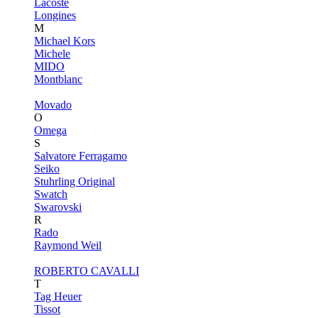
Lacoste
Longines
M
Michael Kors
Michele
MIDO
Montblanc
Movado
O
Omega
S
Salvatore Ferragamo
Seiko
Stuhrling Original
Swatch
Swarovski
R
Rado
Raymond Weil
ROBERTO CAVALLI
T
Tag Heuer
Tissot