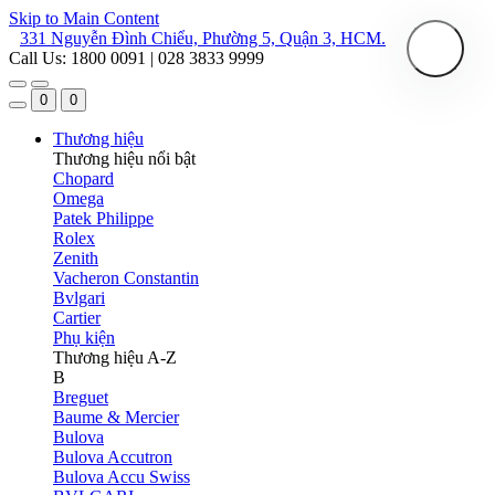
Skip to Main Content
331 Nguyễn Đình Chiểu, Phường 5, Quận 3, HCM.
Call Us: 1800 0091 | 028 3833 9999
0
0
Thương hiệu
Thương hiệu nổi bật
Chopard
Omega
Patek Philippe
Rolex
Zenith
Vacheron Constantin
Bvlgari
Cartier
Phụ kiện
Thương hiệu A-Z
B
Breguet
Baume & Mercier
Bulova
Bulova Accutron
Bulova Accu Swiss