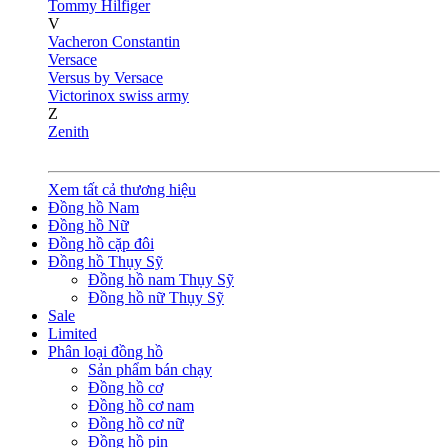
Tommy Hilfiger
V
Vacheron Constantin
Versace
Versus by Versace
Victorinox swiss army
Z
Zenith
Xem tất cả thương hiệu
Đồng hồ Nam
Đồng hồ Nữ
Đồng hồ cặp đôi
Đồng hồ Thụy Sỹ
Đồng hồ nam Thụy Sỹ
Đồng hồ nữ Thụy Sỹ
Sale
Limited
Phân loại đồng hồ
Sản phẩm bán chạy
Đồng hồ cơ
Đồng hồ cơ nam
Đồng hồ cơ nữ
Đồng hồ pin