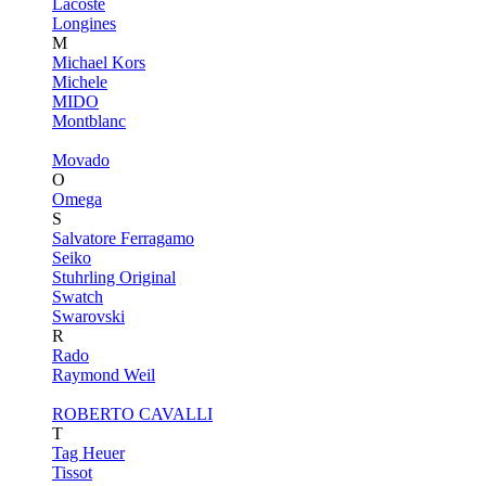
Lacoste
Longines
M
Michael Kors
Michele
MIDO
Montblanc
Movado
O
Omega
S
Salvatore Ferragamo
Seiko
Stuhrling Original
Swatch
Swarovski
R
Rado
Raymond Weil
ROBERTO CAVALLI
T
Tag Heuer
Tissot