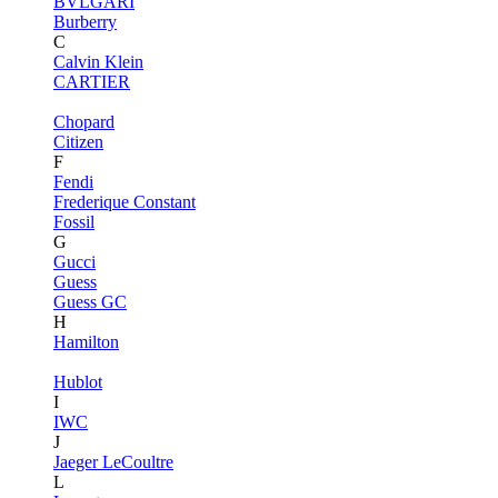
BVLGARI
Burberry
C
Calvin Klein
CARTIER
Chopard
Citizen
F
Fendi
Frederique Constant
Fossil
G
Gucci
Guess
Guess GC
H
Hamilton
Hublot
I
IWC
J
Jaeger LeCoultre
L