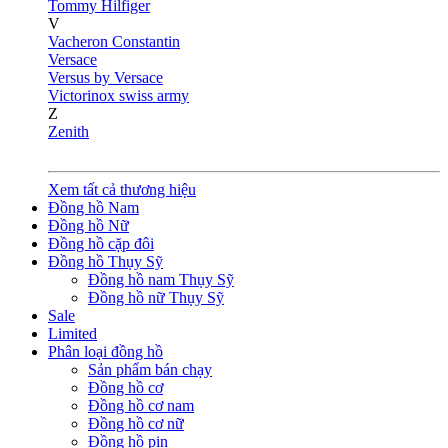
Tommy Hilfiger
V
Vacheron Constantin
Versace
Versus by Versace
Victorinox swiss army
Z
Zenith
Xem tất cả thương hiệu
Đồng hồ Nam
Đồng hồ Nữ
Đồng hồ cặp đôi
Đồng hồ Thụy Sỹ
Đồng hồ nam Thụy Sỹ
Đồng hồ nữ Thụy Sỹ
Sale
Limited
Phân loại đồng hồ
Sản phẩm bán chạy
Đồng hồ cơ
Đồng hồ cơ nam
Đồng hồ cơ nữ
Đồng hồ pin