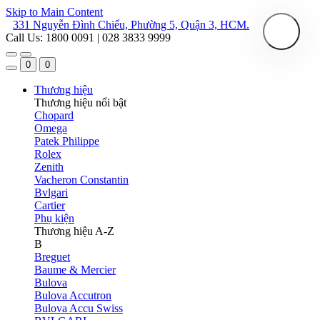
Skip to Main Content
331 Nguyễn Đình Chiểu, Phường 5, Quận 3, HCM.
Call Us: 1800 0091 | 028 3833 9999
0
0
Thương hiệu
Thương hiệu nổi bật
Chopard
Omega
Patek Philippe
Rolex
Zenith
Vacheron Constantin
Bvlgari
Cartier
Phụ kiện
Thương hiệu A-Z
B
Breguet
Baume & Mercier
Bulova
Bulova Accutron
Bulova Accu Swiss