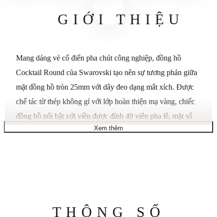
GIỚI THIỆU
Mang dáng vẻ cổ điển pha chút công nghiệp, đồng hồ
Cocktail Round của Swarovski tạo nên sự tương phản giữa
mặt đồng hồ tròn 25mm với dây đeo dạng mắt xích. Được
chế tác từ thép không gỉ với lớp hoàn thiện mạ vàng, chiếc
đồng hồ nổi bật với viền được đính 49 viên pha lê, mặt số
Xem thêm
tối giản kiểu tia nắng và khoảng 150 viên pha lê khác được
đính trên các mắt xích của dây đeo. Có khả năng chống
nước đến 50m, đây là một thiết kế vượt thời gian mang đến
vẻ thanh lịch bất tận. Bộ sưu tập: Cocktail. Kích thước vỏ:
25 x 25 mm. Độ dày vỏ: 7 mm. Chiều dài dây đeo có thể
đeo (tối thiểu - tối đa): 15,5 - 17,5 cm. Chiều rộng dây đeo:
Thông
THÔNG SỐ