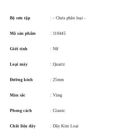
0,9 cm. Chất liệu: Pha lê, PVD mạ vàng, thép không gỉ.
số
Màu sắc: Vàng. Loại khóa: Khóa gập. Chất liệu dây đeo:
Pha lê. Máy: Quartz
Bộ sưu tập
: - Chưa phân loại -
Mã sản phẩm
: 110445
Giới tính
: Nữ
Loại máy
: Quartz
Đường kính
: 25mm
Màu sắc
: Vàng
Phong cách
: Classic
Chất liệu dây
: Dây Kim Loại