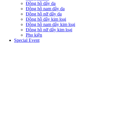
Đồng hồ dây da
Đồng hồ nam dây da
Đồng hồ nữ dây da
Đồng hồ dây kim loại
Đồng hồ nam dây kim loại
Đồng hồ nữ dây kim loại
Phụ kiện
Special Event