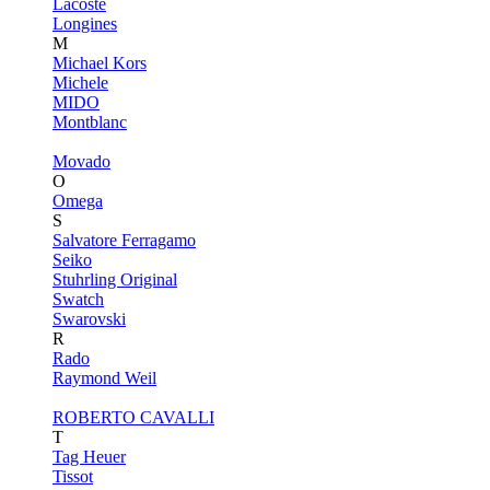
Lacoste
Longines
M
Michael Kors
Michele
MIDO
Montblanc
Movado
O
Omega
S
Salvatore Ferragamo
Seiko
Stuhrling Original
Swatch
Swarovski
R
Rado
Raymond Weil
ROBERTO CAVALLI
T
Tag Heuer
Tissot