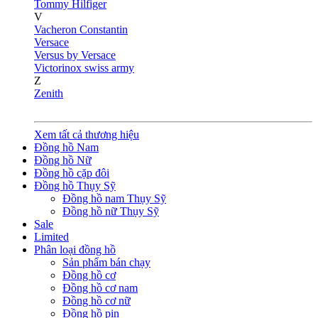
Tommy Hilfiger
V
Vacheron Constantin
Versace
Versus by Versace
Victorinox swiss army
Z
Zenith
Xem tất cả thương hiệu
Đồng hồ Nam
Đồng hồ Nữ
Đồng hồ cặp đôi
Đồng hồ Thụy Sỹ
Đồng hồ nam Thụy Sỹ
Đồng hồ nữ Thụy Sỹ
Sale
Limited
Phân loại đồng hồ
Sản phẩm bán chạy
Đồng hồ cơ
Đồng hồ cơ nam
Đồng hồ cơ nữ
Đồng hồ pin