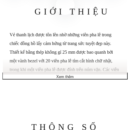
GIỚI THIỆU
Vẻ thanh lịch được tôn lên nhờ những viên pha lê trong
chiếc đồng hồ lấy cảm hứng từ trang sức tuyệt đẹp này.
Thiết kế bằng thép không gỉ 25 mm được bao quanh bởi
một vành bezel với 20 viên pha lê tím cắt hình chữ nhật,
trong khi một viên pha lê được đính trên núm vặn. Các viên
Xem thêm
pha lê cắt hình chữ nhật cũng làm nổi bật ba vạch chỉ giờ
trên mặt số màu tím, với logo hình thiên nga ở vị trí 12 giờ.
Trên cổ tay, dây đeo kiểu vòng được tô điểm bằng 16 viên
pha lê tím cắt hình chữ nhật và có thể điều chỉnh hoàn toàn
để vừa vặn thoải mái. Chiếc đồng hồ sản xuất tại Thụy Sĩ
này có khả năng chống nước ở độ sâu 50 mét và là phụ kiện
Thông
THÔNG SỐ