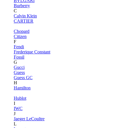
BVLGARI
Burberry
C
Calvin Klein
CARTIER
Chopard
Citizen
F
Fendi
Frederique Constant
Fossil
G
Gucci
Guess
Guess GC
H
Hamilton
Hublot
I
IWC
J
Jaeger LeCoultre
L