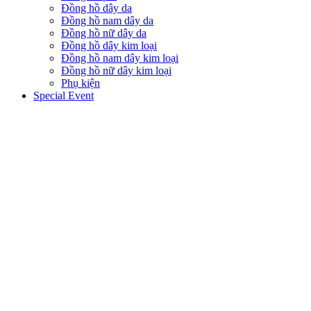
Đồng hồ dây da
Đồng hồ nam dây da
Đồng hồ nữ dây da
Đồng hồ dây kim loại
Đồng hồ nam dây kim loại
Đồng hồ nữ dây kim loại
Phụ kiện
Special Event