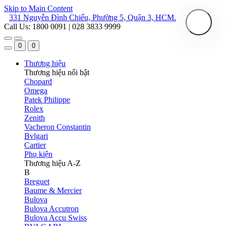
Skip to Main Content
331 Nguyễn Đình Chiểu, Phường 5, Quận 3, HCM.
Call Us: 1800 0091 | 028 3833 9999
0
0
Thương hiệu
Thương hiệu nổi bật
Chopard
Omega
Patek Philippe
Rolex
Zenith
Vacheron Constantin
Bvlgari
Cartier
Phụ kiện
Thương hiệu A-Z
B
Breguet
Baume & Mercier
Bulova
Bulova Accutron
Bulova Accu Swiss