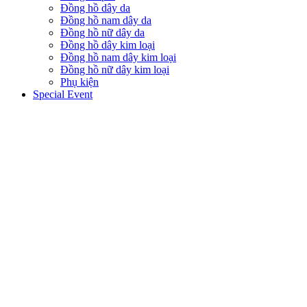
Đồng hồ dây da
Đồng hồ nam dây da
Đồng hồ nữ dây da
Đồng hồ dây kim loại
Đồng hồ nam dây kim loại
Đồng hồ nữ dây kim loại
Phụ kiện
Special Event