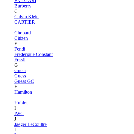
BVLGARI
Burberry
C
Calvin Klein
CARTIER
Chopard
Citizen
F
Fendi
Frederique Constant
Fossil
G
Gucci
Guess
Guess GC
H
Hamilton
Hublot
I
IWC
J
Jaeger LeCoultre
L