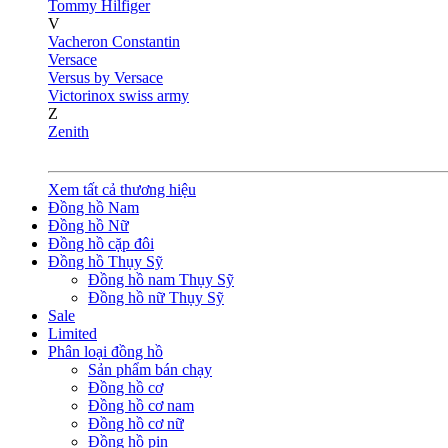
Tommy Hilfiger
V
Vacheron Constantin
Versace
Versus by Versace
Victorinox swiss army
Z
Zenith
Xem tất cả thương hiệu
Đồng hồ Nam
Đồng hồ Nữ
Đồng hồ cặp đôi
Đồng hồ Thụy Sỹ
Đồng hồ nam Thụy Sỹ
Đồng hồ nữ Thụy Sỹ
Sale
Limited
Phân loại đồng hồ
Sản phẩm bán chạy
Đồng hồ cơ
Đồng hồ cơ nam
Đồng hồ cơ nữ
Đồng hồ pin