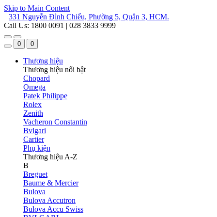
Skip to Main Content
331 Nguyễn Đình Chiểu, Phường 5, Quận 3, HCM.
Call Us: 1800 0091 | 028 3833 9999
0
0
Thương hiệu
Thương hiệu nổi bật
Chopard
Omega
Patek Philippe
Rolex
Zenith
Vacheron Constantin
Bvlgari
Cartier
Phụ kiện
Thương hiệu A-Z
B
Breguet
Baume & Mercier
Bulova
Bulova Accutron
Bulova Accu Swiss