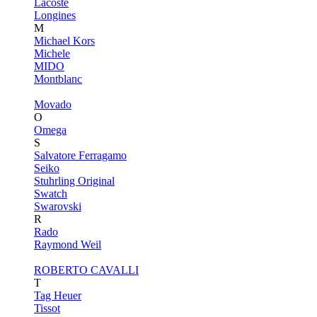
Lacoste
Longines
M
Michael Kors
Michele
MIDO
Montblanc
Movado
O
Omega
S
Salvatore Ferragamo
Seiko
Stuhrling Original
Swatch
Swarovski
R
Rado
Raymond Weil
ROBERTO CAVALLI
T
Tag Heuer
Tissot