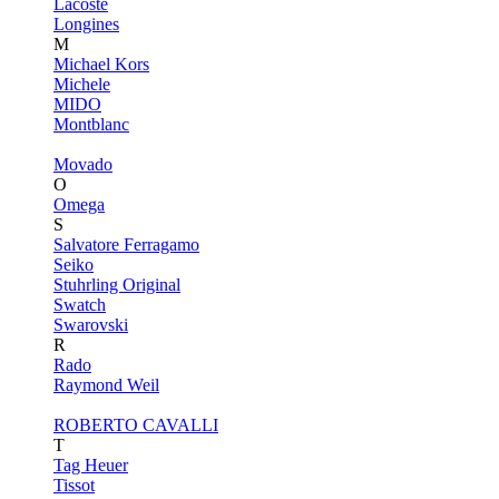
Lacoste
Longines
M
Michael Kors
Michele
MIDO
Montblanc
Movado
O
Omega
S
Salvatore Ferragamo
Seiko
Stuhrling Original
Swatch
Swarovski
R
Rado
Raymond Weil
ROBERTO CAVALLI
T
Tag Heuer
Tissot