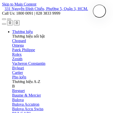
Skip to Main Content
331 Nguyễn Đình Chiểu, Phường 5, Quận 3, HCM.
Call Us: 1800 0091 | 028 3833 9999
0
0
Thương hiệu
Thương hiệu nổi bật
Chopard
Omega
Patek Philippe
Rolex
Zenith
Vacheron Constantin
Bvlgari
Cartier
Phụ kiện
Thương hiệu A-Z
B
Breguet
Baume & Mercier
Bulova
Bulova Accutron
Bulova Accu Swiss