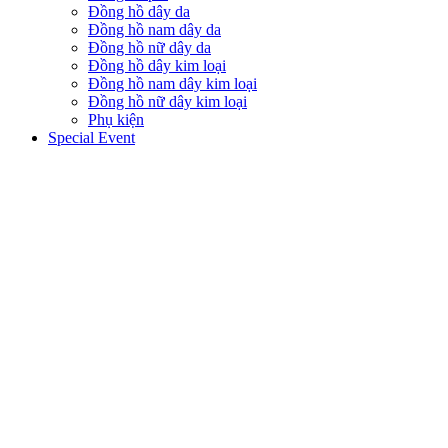
Đồng hồ dây da
Đồng hồ nam dây da
Đồng hồ nữ dây da
Đồng hồ dây kim loại
Đồng hồ nam dây kim loại
Đồng hồ nữ dây kim loại
Phụ kiện
Special Event