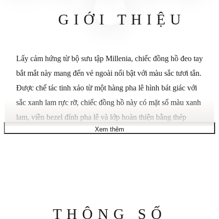
GIỚI THIỆU
Lấy cảm hứng từ bộ sưu tập Millenia, chiếc đồng hồ đeo tay
bắt mắt này mang đến vẻ ngoài nổi bật với màu sắc tươi tắn.
Được chế tác tinh xảo từ một hàng pha lê hình bát giác với
sắc xanh lam rực rỡ, chiếc đồng hồ này có mặt số màu xanh
lam, viền bezel đính pha lê và lớp hoàn thiện bằng thép
Xem thêm
không gỉ. Đồng hồ có khả năng chống nước ở độ sâu 50m
và là lựa chọn thú vị để đeo riêng hoặc kết hợp với các đồng
hồ khác. Lấy cảm hứng từ bộ sưu tập: Millenia. Kích thước
vỏ: 23 x 17 mm. Độ dày vỏ: 8 mm. Chiều dài dây đeo (tối
thiểu - tối đa): 12,5 - 19 cm. Chiều rộng dây đeo: 1,4 cm.
Chất liệu: Pha lê, Thép không gỉ. Màu sắc: Xanh lam. Loại
Thông
THÔNG SỐ