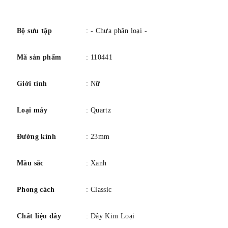
khóa: Khóa gập. Chất liệu dây đeo: Pha lê. Máy quartz.
số
Bộ sưu tập
: - Chưa phân loại -
Mã sản phẩm
: 110441
Giới tính
: Nữ
Loại máy
: Quartz
Đường kính
: 23mm
Màu sắc
: Xanh
Phong cách
: Classic
Chất liệu dây
: Dây Kim Loại