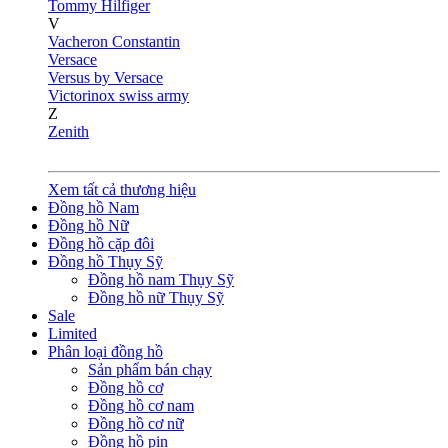
Tommy Hilfiger
V
Vacheron Constantin
Versace
Versus by Versace
Victorinox swiss army
Z
Zenith
Xem tất cả thương hiệu
Đồng hồ Nam
Đồng hồ Nữ
Đồng hồ cặp đôi
Đồng hồ Thụy Sỹ
Đồng hồ nam Thụy Sỹ
Đồng hồ nữ Thụy Sỹ
Sale
Limited
Phân loại đồng hồ
Sản phẩm bán chạy
Đồng hồ cơ
Đồng hồ cơ nam
Đồng hồ cơ nữ
Đồng hồ pin